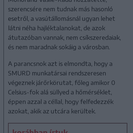
szerencsére nem tudnak más hasonló
esetről, a vasútállomásnál ugyan lehet
látni néha hajléktalanokat, de azok
átutazóban vannak, nem csíkszeredaiak,
és nem maradnak sokáig a városban.
A parancsnok azt is elmondta, hogy a
SMURD munkatársai rendszeresen
végeznek járőrkörutat, főleg amikor 0
Celsius-fok alá süllyed a hőmérséklet,
éppen azzal a céllal, hogy felfedezzék
azokat, akik az utcára kerültek.
korábban írtuk