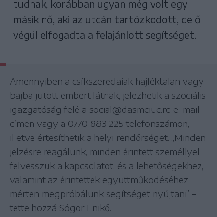
tudnak, korábban ugyan még volt egy
másik nő, aki az utcán tartózkodott, de ő
végül elfogadta a felajánlott segítséget.
Amennyiben a csíkszeredaiak hajléktalan vagy
bajba jutott embert látnak, jelezhetik a szociális
igazgatóság felé a social@dasmciuc.ro e-mail-
címen vagy a 0770 883 225 telefonszámon,
illetve értesíthetik a helyi rendőrséget. „Minden
jelzésre reagálunk, minden érintett személlyel
felvesszük a kapcsolatot, és a lehetőségekhez,
valamint az érintettek együttműködéséhez
mérten megpróbálunk segítséget nyújtani” –
tette hozzá Sógor Enikő.