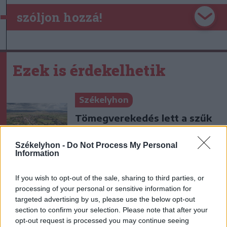
szóljon hozzá!
Ezek is érdekelhetik
Székelyhon
Tömegverekedés lett a szűk
mezőgazdasági úti vitából
Csatószegen
Székelyhon -
Do Not Process My Personal
Information
Székelyhon
If you wish to opt-out of the sale, sharing to third parties, or
Letartóztattak egy férfit, aki
processing of your personal or sensitive information for
targeted advertising by us, please use the below opt-out
hónapokon át létesített
section to confirm your selection. Please note that after your
szexuális kapcsolatot egy
opt-out request is processed you may continue seeing