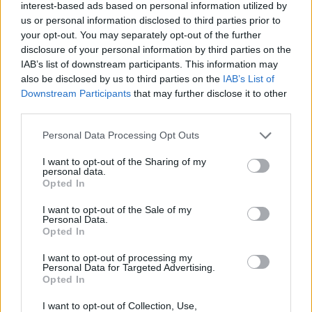
kiskorú lánnyal
interest-based ads based on personal information utilized by
us or personal information disclosed to third parties prior to
Székely Sport
your opt-out. You may separately opt-out of the further
disclosure of your personal information by third parties on the
Kezdési időpontot kapott a
IAB’s list of downstream participants. This information may
székely derbi
also be disclosed by us to third parties on the
IAB’s List of
Downstream Participants
that may further disclose it to other
third parties.
Krónika
Personal Data Processing Opt Outs
Miért félnek a kettős
I want to opt-out of the Sharing of my
personal data.
állampolgároktól?
Opted In
I want to opt-out of the Sale of my
Personal Data.
Székely Sport
Opted In
Corbu bombagólja döntött,
I want to opt-out of processing my
Personal Data for Targeted Advertising.
előnyből várja a visszavágót a
Opted In
Ferencváros
I want to opt-out of Collection, Use,