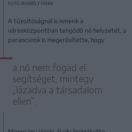
FOTÓ: BORBÉLY FANNI
A tűzoltóságnál is ismerik a
városközpontban tengődő nő helyzetét, a
parancsnok is megerősítette, hogy
a nő nem fogad el
segítséget, mintegy
„lázadva a társadalom
ellen”.
Monoranu Vasile-Radu hozzátette,