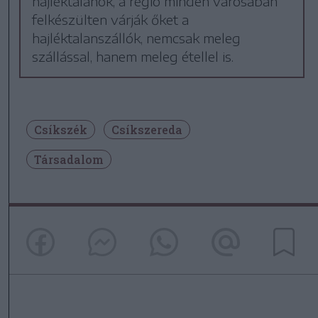
hajléktalanok, a régió minden városában
felkészülten várják őket a
hajléktalanszállók, nemcsak meleg
szállással, hanem meleg étellel is.
Csíkszék
Csíkszereda
Társadalom