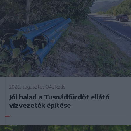
2026. augusztus 04., kedd
Jól halad a Tusnádfürdőt ellátó
vízvezeték építése