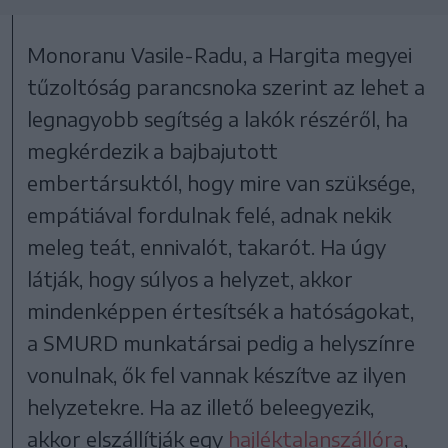
Monoranu Vasile-Radu, a Hargita megyei
tűzoltóság parancsnoka szerint az lehet a
legnagyobb segítség a lakók részéről, ha
megkérdezik a bajbajutott
embertársuktól, hogy mire van szüksége,
empátiával fordulnak felé, adnak nekik
meleg teát, ennivalót, takarót. Ha úgy
látják, hogy súlyos a helyzet, akkor
mindenképpen értesítsék a hatóságokat,
a SMURD munkatársai pedig a helyszínre
vonulnak, ők fel vannak készítve az ilyen
helyzetekre. Ha az illető beleegyezik,
akkor elszállítják egy
hajléktalanszállóra
,