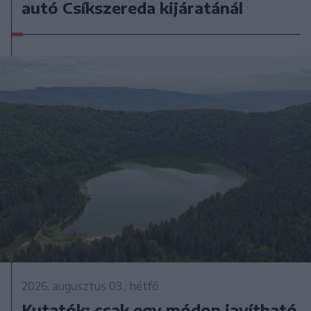
autó Csíkszereda kijáratánál
2026. augusztus 03., hétfő
Kutatók: csak egy módon javítható