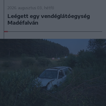
2026. augusztus 03., hétfő
Leégett egy vendéglátóegység
Madéfalván