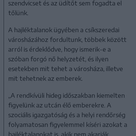
szendvicset és az üdítőt sem fogadta el
tőlünk.
A hajléktalanok ügyében a csíkszeredai
városházához fordultunk, többek között
arról is érdeklődve, hogy ismerik-e a
szóban forgó nő helyzetét, és ilyen
esetekben mit tehet a városháza, illetve
mit tehetnek az emberek.
„A rendkívüli hideg időszakban kiemelten
figyelünk az utcán élő emberekre. A
szociális igazgatóság és a helyi rendőrség
folyamatosan figyelemmel kíséri azokat a
hajléktalanokat is, akik nem akarják