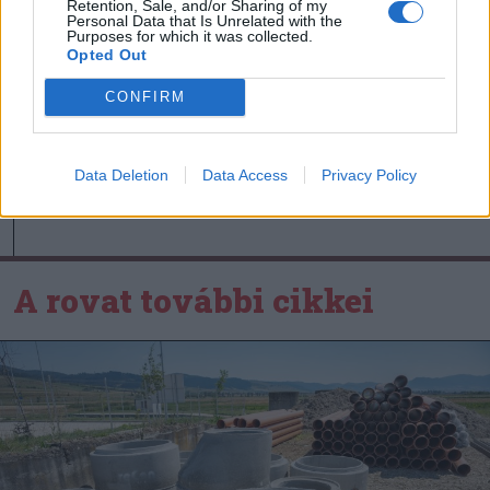
Retention, Sale, and/or Sharing of my
Personal Data that Is Unrelated with the
Nőileg
Purposes for which it was collected.
Opted Out
Sándor Ella: Na, indíts, s
menjünk!
CONFIRM
Data Deletion
Data Access
Privacy Policy
A rovat további cikkei