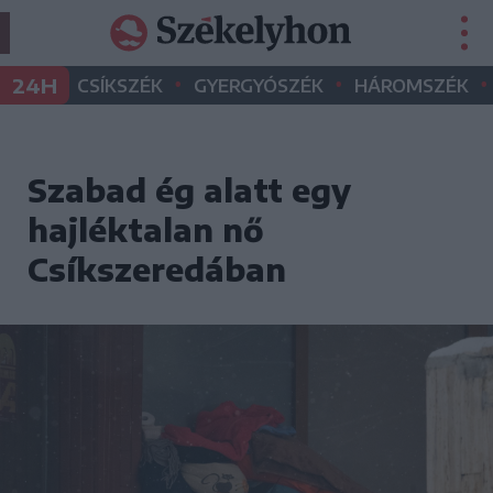
•
•
•
24H
CSÍKSZÉK
GYERGYÓSZÉK
HÁROMSZÉK
Szabad ég alatt egy
hajléktalan nő
Csíkszeredában