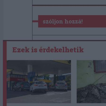
szóljon hozzá!
Ezek is érdekelhetik