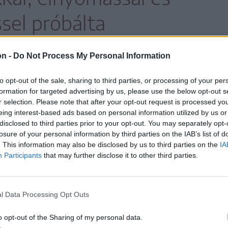
sel próbálta
ni a demokratikus
on -
Do Not Process My Personal Information
bontakozását.
to opt-out of the sale, sharing to third parties, or processing of your per
formation for targeted advertising by us, please use the below opt-out s
r selection. Please note that after your opt-out request is processed y
eing interest-based ads based on personal information utilized by us or
 ki azok előtt, akik életüket vesztették az
disclosed to third parties prior to your opt-out. You may separately opt-
losure of your personal information by third parties on the IAB’s list of
érültek és mindazok előtt, akiknek sorsát
. This information may also be disclosed by us to third parties on the
IA
Participants
that may further disclose it to other third parties.
 a történtek.
y egy érett demokrácia nem fordíthat hátat
l Data Processing Opt Outs
m, ha annak egyes fejezetei különösen
ozhatók. Hozzátette:
o opt-out of the Sharing of my personal data.