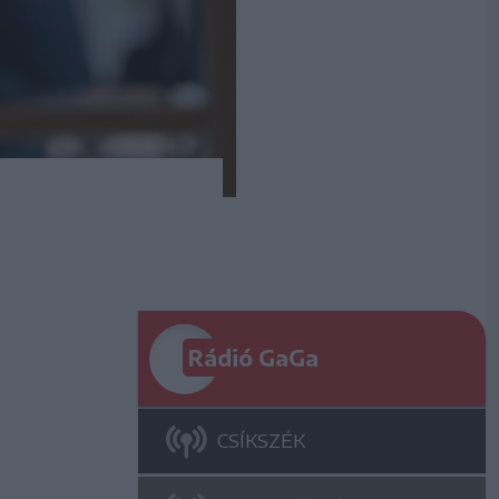
Rádió GaGa
CSÍKSZÉK