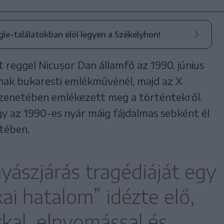
ogle-találatokban elöl legyen a Székelyhon!
 reggel Nicușor Dan államfő az 1990. június
inak bukaresti emlékművénél, majd az X
üzenetében emlékezett meg a történtekről.
y az 1990-es nyár máig fájdalmas sebként él
tében.
yászjárás tragédiáját egy
kai hatalom” idézte elő,
kal, elnyomással és