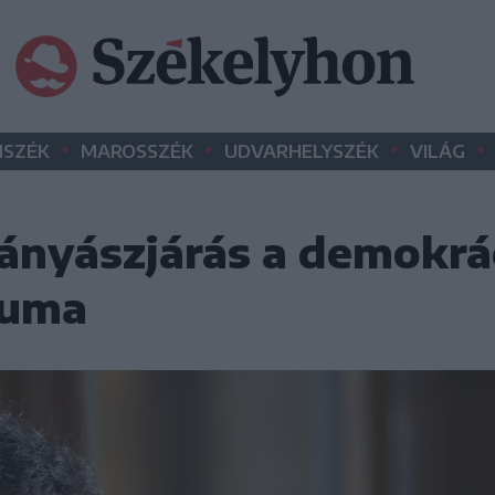
•
•
•
•
SZÉK
MAROSSZÉK
UDVARHELYSZÉK
VILÁG
ányászjárás a demokrác
luma