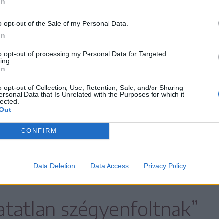
In
el való őszinte
o opt-out of the Sale of my Personal Data.
In
z egyetlen út a
to opt-out of processing my Personal Data for Targeted
ing.
In
ógyulás és a jövő építése
o opt-out of Collection, Use, Retention, Sale, and/or Sharing
ersonal Data that Is Unrelated with the Purposes for which it
lected.
Out
CONFIRM
ányászjárás ügyében több mint 35 év
Data Deletion
Data Access
Privacy Policy
es bírósági ítélet.
atatlan szégyenfoltnak”