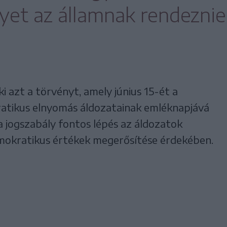
yet az államnak rendeznie
i azt a törvényt, amely június 15-ét a
ratikus elnyomás áldozatainak emléknapjává
 a jogszabály fontos lépés az áldozatok
mokratikus értékek megerősítése érdekében.