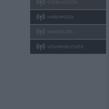
GYERGYÓSZÉK
HÁROMSZÉK
MAROSSZÉK
UDVARHELYSZÉK