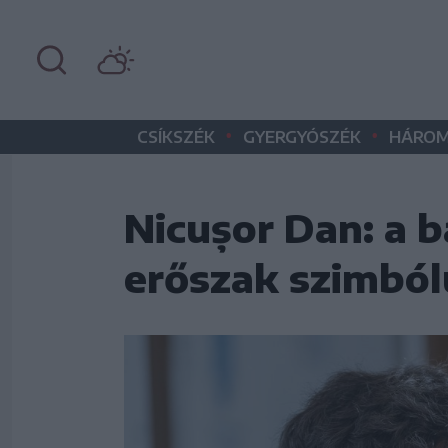
•
•
CSÍKSZÉK
GYERGYÓSZÉK
HÁROM
Nicușor Dan: a b
erőszak szimbó