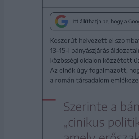
Itt állíthatja be, hogy a Go
Koszorút helyezett el szombat
13–15-i bányászjárás áldozata
közösségi oldalon közzétett 
Az elnök úgy fogalmazott, hog
a román társadalom emlékeze
Szerinte a bán
„cinikus politi
amely erőszak