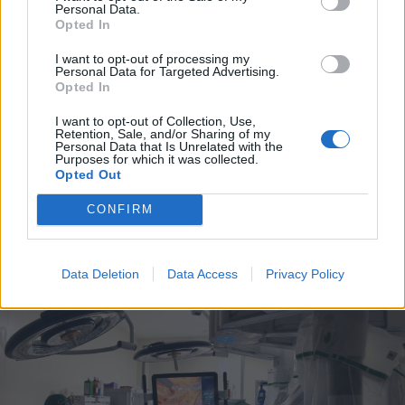
Personal Data.
Opted In
2026. augusztus 06., csütörtök
I want to opt-out of processing my
Personal Data for Targeted Advertising.
Bolojan szerint négy éve a
Opted In
közlekedési minisztériumnál van
I want to opt-out of Collection, Use,
egy projekt, ami a Duna
Retention, Sale, and/or Sharing of my
Personal Data that Is Unrelated with the
vízhozamának növelését segítené
Purposes for which it was collected.
elő
Opted Out
CONFIRM
Data Deletion
Data Access
Privacy Policy