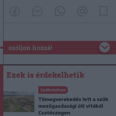
szóljon hozzá!
Ezek is érdekelhetik
Székelyhon
Tömegverekedés lett a szűk
mezőgazdasági úti vitából
Csatószegen