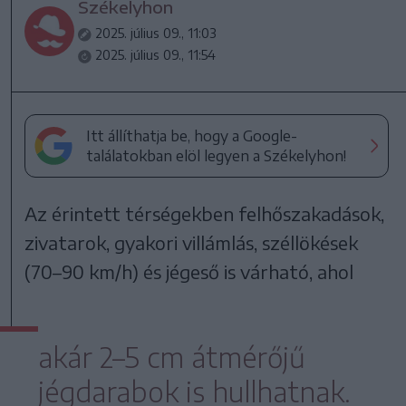
Székelyhon
2025. július 09., 11:03
2025. július 09., 11:54
Itt állíthatja be, hogy a Google-
találatokban elöl legyen a Székelyhon!
Az érintett térségekben felhőszakadások,
zivatarok, gyakori villámlás, széllökések
(70–90 km/h) és jégeső is várható, ahol
akár 2–5 cm átmérőjű
jégdarabok is hullhatnak.