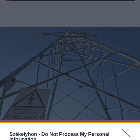
2026. augusztus 06., csütörtök
Székelyhon -
Do Not Process My Personal
Information