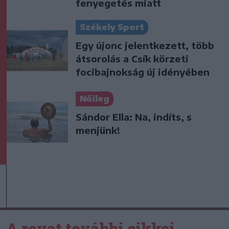
fenyegetés miatt
Székely Sport
Egy újonc jelentkezett, több
átsorolás a Csík körzeti
focibajnokság új idényében
Nőileg
Sándor Ella: Na, indíts, s
menjünk!
A rovat további cikkei