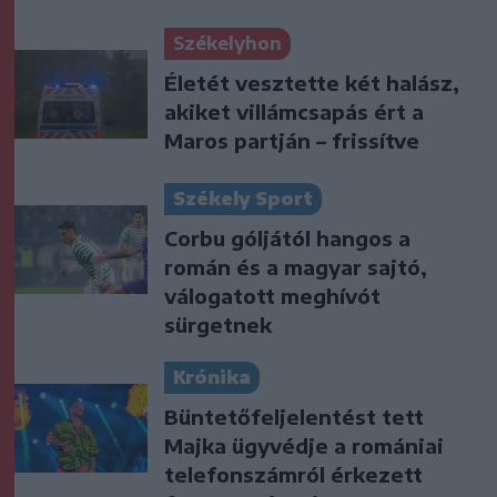
Székelyhon
Életét vesztette két halász,
akiket villámcsapás ért a
Maros partján – frissítve
Székely Sport
Corbu góljától hangos a
román és a magyar sajtó,
válogatott meghívót
sürgetnek
Krónika
Büntetőfeljelentést tett
Majka ügyvédje a romániai
telefonszámról érkezett