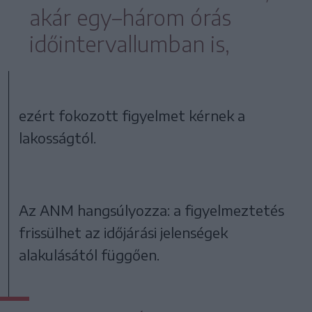
akár egy–három órás
időintervallumban is,
ezért fokozott figyelmet kérnek a
lakosságtól.
Az ANM hangsúlyozza: a figyelmeztetés
frissülhet az időjárási jelenségek
alakulásától függően.