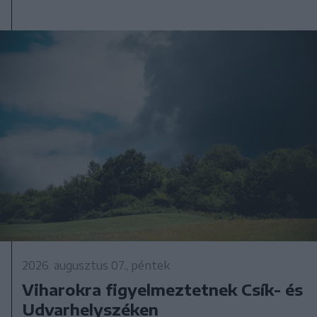
2026. augusztus 07., péntek
Viharokra figyelmeztetnek Csík- és
Udvarhelyszéken