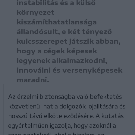
instabilitás és a külső
környezet
kiszámíthatatlansága
állandósult, e két tényező
kulcsszerepet játszik abban,
hogy a cégek képesek
legyenek alkalmazkodni,
innoválni és versenyképesek
maradni.
Az érzelmi biztonságba való befektetés
közvetlenül hat a dolgozók lojalitására és
hosszú távú elköteleződésére. A kutatás
egyértelműen igazolja, hogy azoknál a
szervezeteknél, ahol a bizalom, az