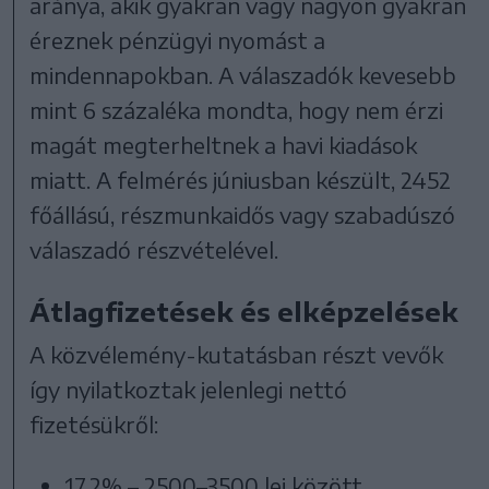
aránya, akik gyakran vagy nagyon gyakran
éreznek pénzügyi nyomást a
mindennapokban. A válaszadók kevesebb
mint 6 százaléka mondta, hogy nem érzi
magát megterheltnek a havi kiadások
miatt. A felmérés júniusban készült, 2452
főállású, részmunkaidős vagy szabadúszó
válaszadó részvételével.
Átlagfizetések és elképzelések
A közvélemény-kutatásban részt vevők
így nyilatkoztak jelenlegi nettó
fizetésükről:
17,2% – 2500–3500 lej között