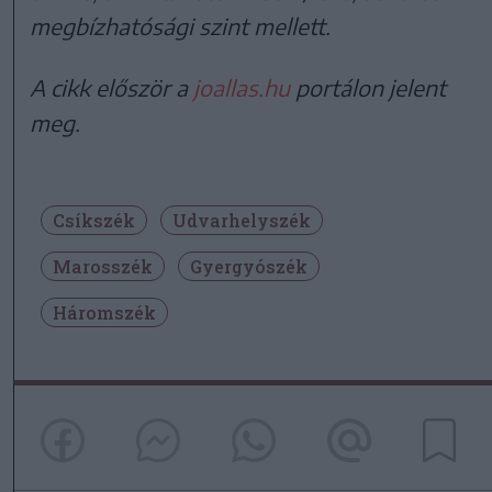
megbízhatósági szint mellett.
A cikk először a
joallas.hu
portálon jelent
meg.
Csíkszék
Udvarhelyszék
Marosszék
Gyergyószék
Háromszék