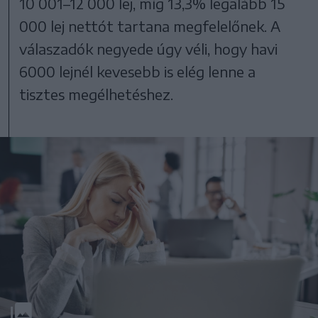
10 001–12 000 lej, míg 13,3% legalább 15
000 lej nettót tartana megfelelőnek. A
válaszadók negyede úgy véli, hogy havi
6000 lejnél kevesebb is elég lenne a
tisztes megélhetéshez.