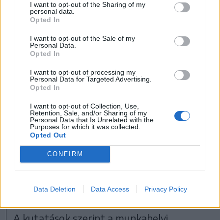
Ennek hiányában megnő a kiégés és az
I want to opt-out of the Sharing of my
personal data.
elkötelezettség elvesztésének kockázata.
Opted In
„Egy olyan gazdasági és társadalmi
I want to opt-out of the Sale of my
Personal Data.
környezetben, amelyet felgyorsult
Opted In
változások, bizonytalanság és folyamatos
I want to opt-out of processing my
nyomás jellemez, kulcsfontosságúvá válik,
Personal Data for Targeted Advertising.
Opted In
hogy a vállalatok képesek legyenek
I want to opt-out of Collection, Use,
rezilienciát biztosítani a
Retention, Sale, and/or Sharing of my
Personal Data that Is Unrelated with the
munkavállalóiknak. A rugalmasság
Purposes for which it was collected.
Opted Out
fejlesztése nem csupán egyéni készség,
CONFIRM
hanem stratégiai prioritás kell legyen
azoknál a szervezeteknél, amelyek hosszú
távú működésre törekszenek.
Data Deletion
Data Access
Privacy Policy
A kutatások szerint a munkahelyi