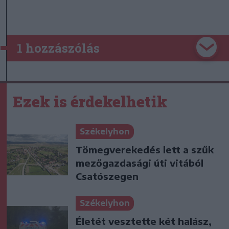
1 hozzászólás
Ezek is érdekelhetik
Székelyhon
Tömegverekedés lett a szűk
mezőgazdasági úti vitából
Csatószegen
Székelyhon
Életét vesztette két halász,