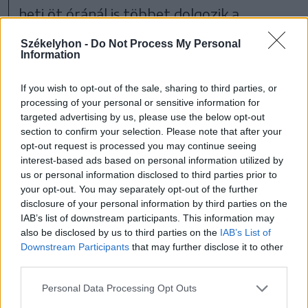
heti öt óránál is többet dolgozik a
hivatalos munkaidőn felül.
Székelyhon -
Do Not Process My Personal
Information
If you wish to opt-out of the sale, sharing to third parties, or
processing of your personal or sensitive information for
Ma már megkerülhetetlen
targeted advertising by us, please use the below opt-out
tényezőkről beszélünk
section to confirm your selection. Please note that after your
opt-out request is processed you may continue seeing
Szakértők szerint mindez rámutat arra,
interest-based ads based on personal information utilized by
us or personal information disclosed to third parties prior to
hogy az aktív munkaerőre egyre nagyobb
your opt-out. You may separately opt-out of the further
nyomás nehezedik, és sürgető szükség van
disclosure of your personal information by third parties on the
IAB’s list of downstream participants. This information may
a mentális egészséget támogató
also be disclosed by us to third parties on the
IAB’s List of
intézkedésekre, a szervezeti reziliencia
Downstream Participants
that may further disclose it to other
third parties.
erősítésére, valamint a munkavállalói
erőfeszítések megfelelő elismerésére.
Personal Data Processing Opt Outs