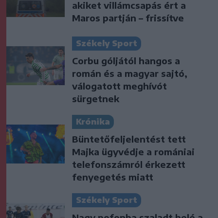
akiket villámcsapás ért a
Maros partján – frissítve
Székely Sport
Corbu góljától hangos a
román és a magyar sajtó,
válogatott meghívót
sürgetnek
Krónika
Büntetőfeljelentést tett
Majka ügyvédje a romániai
telefonszámról érkezett
fenyegetés miatt
Székely Sport
Nagy pofonba szaladt belé a