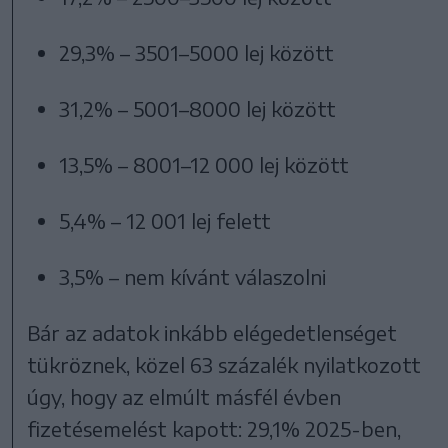
29,3% – 3501–5000 lej között
31,2% – 5001–8000 lej között
13,5% – 8001–12 000 lej között
5,4% – 12 001 lej felett
3,5% – nem kívánt válaszolni
Bár az adatok inkább elégedetlenséget
tükröznek, közel 63 százalék nyilatkozott
úgy, hogy az elmúlt másfél évben
fizetésemelést kapott: 29,1% 2025-ben,