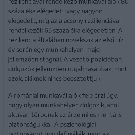
rezilienciával rendelkező munkavállalók 80
százaléka elégedett vagy nagyon
elégedett, míg az alacsony rezilienciával
rendelkezők 65 százaléka elégedetlen. A
reziliencia általában növekszik az első tíz
év során egy munkahelyen, majd
jellemzően stagnál. A vezető pozícióban
dolgozók jellemzően rugalmasabbak, mint
azok, akiknek nincs beosztottjuk.
A romániai munkavállalók fele érzi úgy,
hogy olyan munkahelyen dolgozik, ahol
aktívan törődnek az érzelmi és mentális
biztonságukkal. A pszichológiai
biztonságot úgy definiálják, mint az