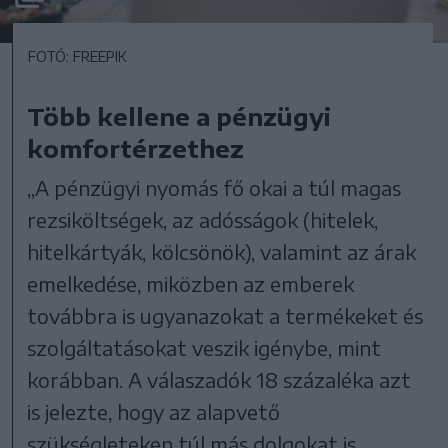
FOTÓ: FREEPIK
Több kellene a pénzügyi
komfortérzethez
„A pénzügyi nyomás fő okai a túl magas
rezsiköltségek, az adósságok (hitelek,
hitelkártyák, kölcsönök), valamint az árak
emelkedése, miközben az emberek
továbbra is ugyanazokat a termékeket és
szolgáltatásokat veszik igénybe, mint
korábban. A válaszadók 18 százaléka azt
is jelezte, hogy az alapvető
szükségleteken túl más dolgokat is