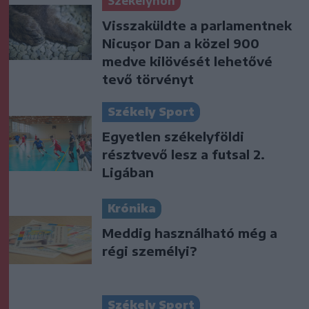
Székelyhon
Visszaküldte a parlamentnek
Nicușor Dan a közel 900
medve kilövését lehetővé
tevő törvényt
Székely Sport
Egyetlen székelyföldi
résztvevő lesz a futsal 2.
Ligában
Krónika
Meddig használható még a
régi személyi?
Székely Sport