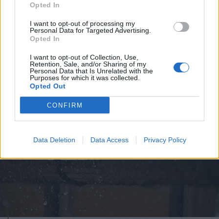
Opted In
2026. augusztus 08., szombat
Nicușor Dan: prioritásként kell
I want to opt-out of processing my
Personal Data for Targeted Advertising.
kezelni az euró bevezetését
Opted In
I want to opt-out of Collection, Use,
Retention, Sale, and/or Sharing of my
Personal Data that Is Unrelated with the
Purposes for which it was collected.
Opted Out
CONFIRM
Data Deletion
Data Access
Privacy Policy