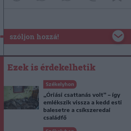
szóljon hozzá!
Ezek is érdekelhetik
Székelyhon
„Óriási csattanás volt” – így
emlékszik vissza a kedd esti
balesetre a csíkszeredai
családfő