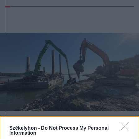
2026. augusztus 08., szombat
Székelyhon -
Do Not Process My Personal
Uszályokat süllyesztenek a Dunába
Information