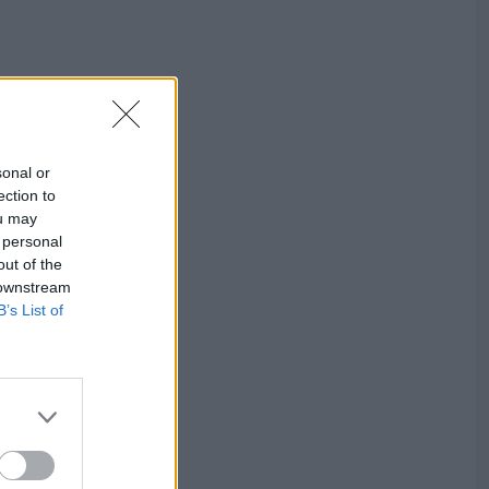
sonal or
ection to
ou may
 personal
out of the
 downstream
B’s List of