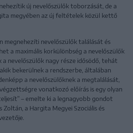
ehezítik új nevelőszülők toborzását, de a
ita megyében az új feltételek közül kettő
n megnehezíti nevelőszülők találását és
ehet a maximális korkülönbség a nevelőszülők
 a nevelőszülők nagy része idősödő, tehát
 akik bekerülnek a rendszerbe, általában
ndenképp a nevelőszülőknek a megtalálását,
 végzettségre vonatkozó előírás is egy olyan
eljesít” – emelte ki a legnagyobb gondot
Zoltán, a Hargita Megyei Szociális és
ezetője.