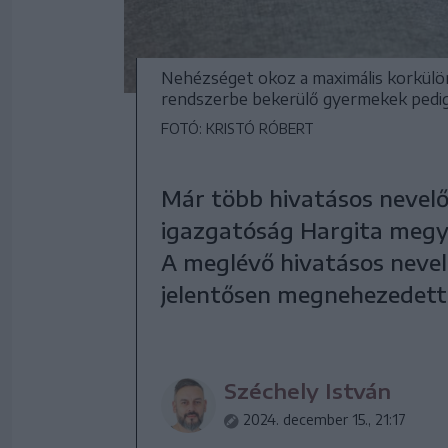
Nehézséget okoz a maximális korkülön
rendszerbe bekerülő gyermekek pedig 
FOTÓ: KRISTÓ RÓBERT
Már több hivatásos nevelő
igazgatóság Hargita megyé
A meglévő hivatásos nevelő
jelentősen megnehezedett
Széchely István
2024. december 15., 21:17