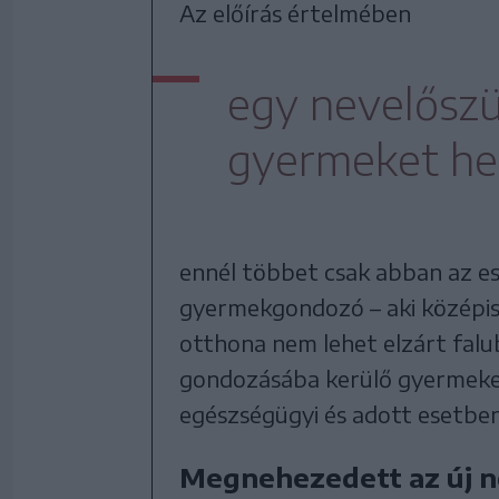
Az előírás értelmében
egy nevelőszü
gyermeket hel
ennél többet csak abban az ese
gyermekgondozó – aki középisk
otthona nem lehet elzárt falub
gondozásába kerülő gyermekek
egészségügyi és adott esetben 
Megnehezedett az új n