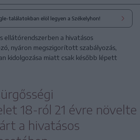
ogle-találatokban elöl legyen a Székelyhon!
is ellátórendszerben a hivatásos
zó, nyáron megszigorított szabályozás,
n kidolgozása miatt csak később lépett
sürgősségi
et 18-ról 21 évre növelte
árt a hivatásos