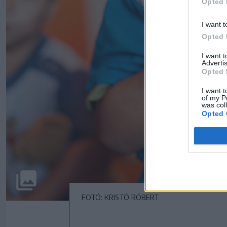
Opted 
I want t
Opted 
I want 
Advertis
Opted 
I want t
of my P
was col
Opted 
FOTÓ: KRISTÓ RÓBERT