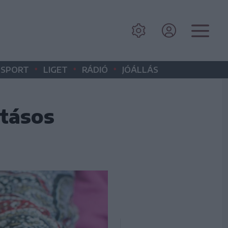
•
•
•
SPORT
LIGET
RÁDIÓ
JÓÁLLÁS
atásos