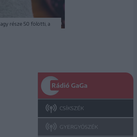
y része 50 fölötti, a
Rádió GaGa
CSÍKSZÉK
GYERGYÓSZÉK