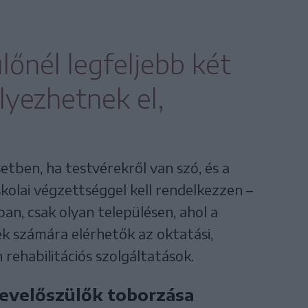
lőnél legfeljebb két
yezhetnek el,
tben, ha testvérekről van szó, és a
olai végzettséggel kell rendelkezzen –
an, csak olyan településen, ahol a
 számára elérhetők az oktatási,
rehabilitációs szolgáltatások.
evelőszülők toborzása