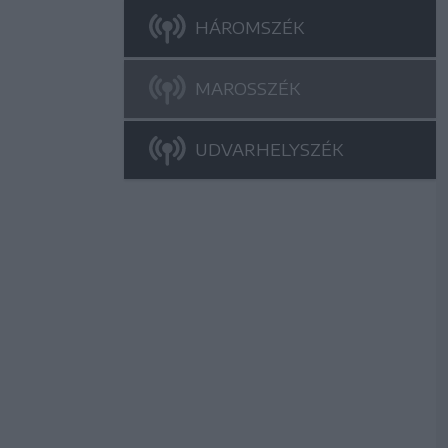
HÁROMSZÉK
MAROSSZÉK
UDVARHELYSZÉK