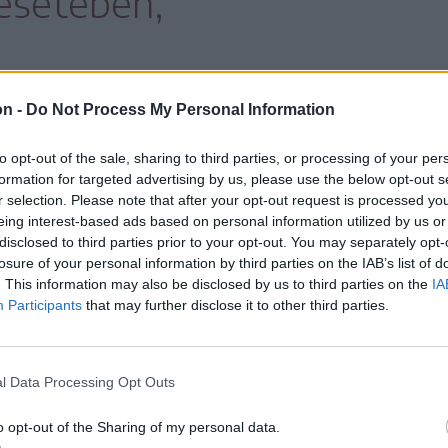
esetében,
hogy nevelőszülők a munkatörvénykönyv
on -
Do Not Process My Personal Information
yugállományba, továbbá a gondozott gyermek
to opt-out of the sale, sharing to third parties, or processing of your per
önbség nem haladhatja meg a 47 évet, és ettől
formation for targeted advertising by us, please use the below opt-out s
sekor tekinthetnek el.
r selection. Please note that after your opt-out request is processed y
eing interest-based ads based on personal information utilized by us or
disclosed to third parties prior to your opt-out. You may separately opt-
losure of your personal information by third parties on the IAB’s list of
. This information may also be disclosed by us to third parties on the
IA
Participants
that may further disclose it to other third parties.
l Data Processing Opt Outs
o opt-out of the Sharing of my personal data.