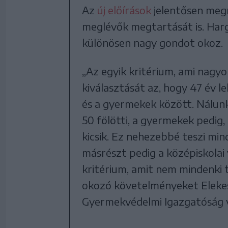
Az
új előírások
jelentősen megn
meglévők megtartását is. Harg
különösen nagy gondot okoz.
„Az egyik kritérium, ami nagyo
kiválasztását az, hogy 47 év l
és a gyermekek között. Nálunk
50 fölötti, a gyermekek pedig,
kicsik. Ez nehezebbé teszi mi
másrészt pedig a középiskolai
kritérium, amit nem mindenki t
okozó követelményeket Elekes 
Gyermekvédelmi Igazgatóság v