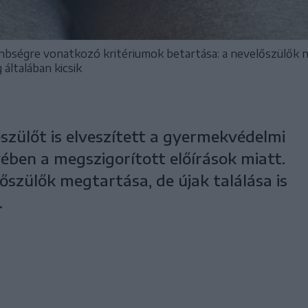
bségre vonatkozó kritériumok betartása: a nevelőszülők nag
általában kicsik
szülőt is elveszített a gyermekvédelmi
ben a megszigorított előírások miatt.
szülők megtartása, de újak találása is
.