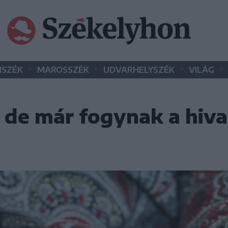
•
•
•
•
SZÉK
MAROSSZÉK
UDVARHELYSZÉK
VILÁG
 de már fogynak a hiv