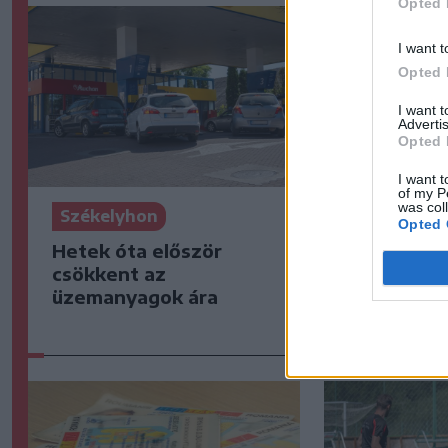
Opted 
I want t
Opted 
I want 
Advertis
Opted 
I want t
of my P
was col
Székelyhon
Székelyho
Opted 
Hetek óta először
„Óriási cs
csökkent az
– így emlé
üzemanyagok ára
kedd esti 
csíkszered