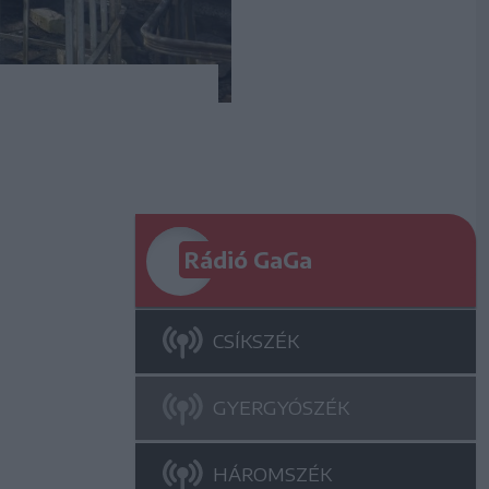
Rádió GaGa
CSÍKSZÉK
GYERGYÓSZÉK
HÁROMSZÉK