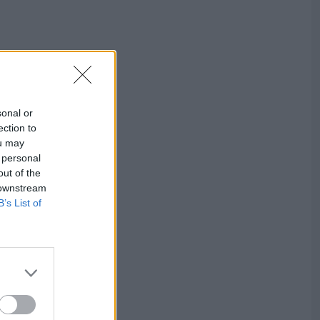
sonal or
ection to
ou may
 personal
out of the
 downstream
B’s List of