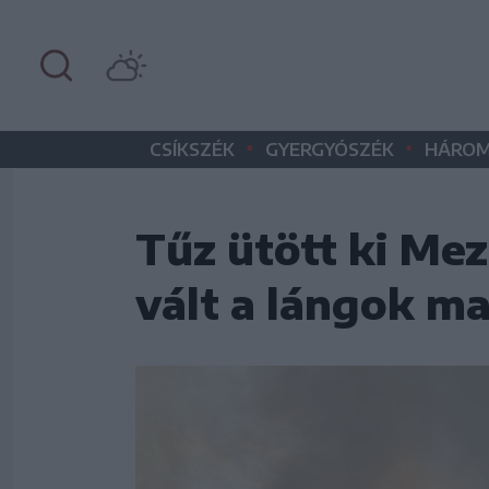
•
•
CSÍKSZÉK
GYERGYÓSZÉK
HÁROM
Tűz ütött ki Me
vált a lángok m