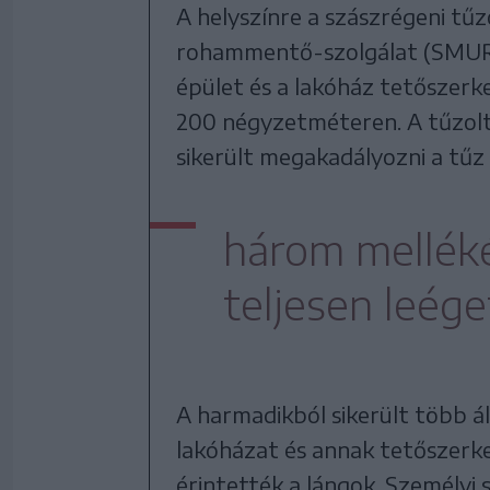
A helyszínre a szászrégeni tűzo
rohammentő-szolgálat (SMURD)
épület és a lakóház tetőszer
200 négyzetméteren. A tűzol
sikerült megakadályozni a tűz
három mellék
teljesen leége
A harmadikból sikerült több ál
lakóházat és annak tetőszerk
érintették a lángok. Személyi