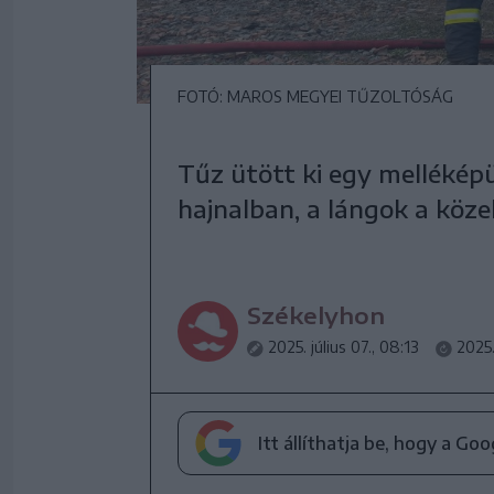
FOTÓ: MAROS MEGYEI TŰZOLTÓSÁG
Tűz ütött ki egy melléké
hajnalban, a lángok a közel
Székelyhon
2025. július 07., 08:13
2025.
Itt állíthatja be, hogy a Go