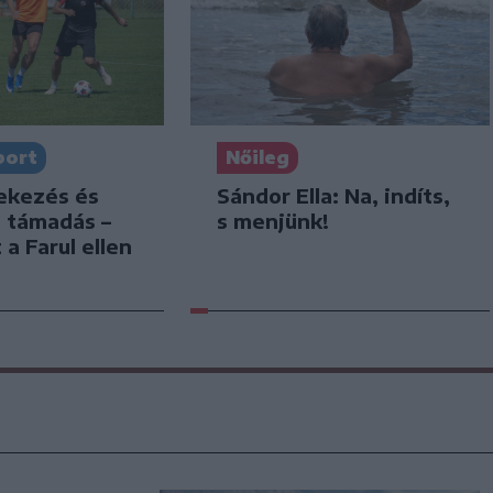
port
Nőileg
dekezés és
Sándor Ella: Na, indíts,
s támadás –
s menjünk!
 a Farul ellen