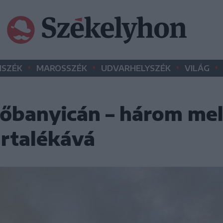
•
•
•
•
SZÉK
MAROSSZÉK
UDVARHELYSZÉK
VILÁG
zőbanyicán – három mel
artalékává