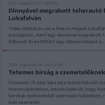
2026. augusztus 07., péntek
Dinnyével megrakott teherautó b
Lukafalván
Teljes útlezárás van a Maros megyei Lukafa
országúton, mert egy dinnyével megrakott 
felborult és kettétört egy villanyoszlopot is.
2026. augusztus 06., csütörtök
Tetemes bírság a szemetelőkne
Összesen 75 ezer lejre lejre büntettek két 
Marosvásárhelyen, miután kiderült, hogy köz
hordtak építkezésből származó hulladékot, 
más szemetet.