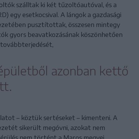
ltók szálltak ki két tűzoltóautóval, és a
 egy esetkocsival. A lángok a gazdasági
kezetében pusztítottak, összesen mintegy
tók gyors beavatkozásának köszönhetően
 továbbterjedését,
épületből azonban kettő
tt.
latot – köztük sertéseket – kimenteni. A
ezetét sikerült megóvni, azokat nem
 sérülés nem történt a Maros megyei