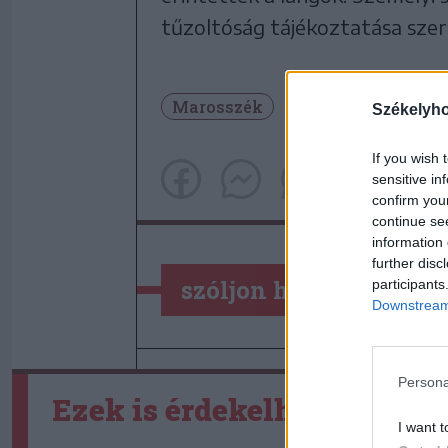
tűzoltóság tájékoztatása szer
Marosszék
Székelyh
If you wish 
sensitive in
confirm you
continue se
information 
further disc
szóljon hozzá!
participants
Downstream 
Persona
Ezek is érdekelhetik
I want t