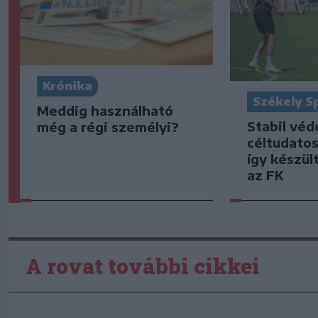
Krónika
Székely S
Meddig használható
Stabil vé
még a régi személyi?
céltudato
így készült
az FK
A rovat további cikkei