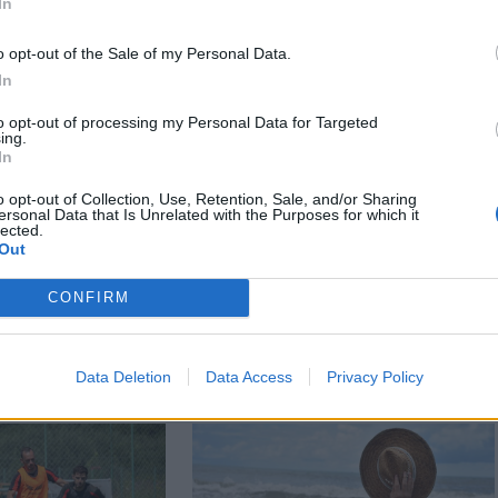
In
o opt-out of the Sale of my Personal Data.
In
to opt-out of processing my Personal Data for Targeted
ing.
In
o opt-out of Collection, Use, Retention, Sale, and/or Sharing
ersonal Data that Is Unrelated with the Purposes for which it
lected.
n
Székely Sport
Out
attanás volt”
Súlyos veszteség,
CONFIRM
kszik vissza a
kilenc hónapra
balesetre a
eltiltották a Sepsi OSK
ai családfő
csapatkapitányát
Data Deletion
Data Access
Privacy Policy