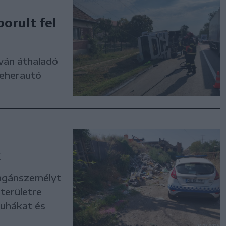
orult fel
lván áthaladó
teherautó
k
magánszemélyt
területre
ruhákat és