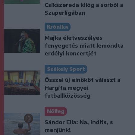
Csíkszereda kilóg a sorból a
Szuperligában
Krónika
Majka életveszélyes
fenyegetés miatt lemondta
erdélyi koncertjét
Székely Sport
Ősszel új elnököt választ a
Hargita megyei
futballközösség
Nőileg
Sándor Ella: Na, indíts, s
menjünk!