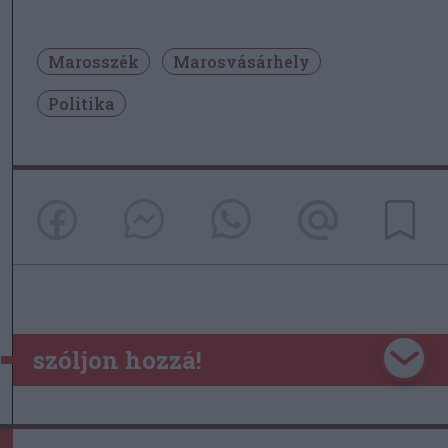
Marosszék
Marosvásárhely
Politika
szóljon hozzá!