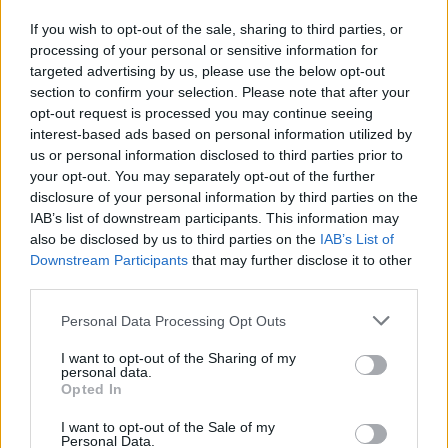
If you wish to opt-out of the sale, sharing to third parties, or
processing of your personal or sensitive information for
targeted advertising by us, please use the below opt-out
section to confirm your selection. Please note that after your
opt-out request is processed you may continue seeing
interest-based ads based on personal information utilized by
us or personal information disclosed to third parties prior to
your opt-out. You may separately opt-out of the further
2026. augusztus 05., szerda
disclosure of your personal information by third parties on the
IAB’s list of downstream participants. This information may
Kigyulladt egy kombájn és a
also be disclosed by us to third parties on the
IAB’s List of
búzatábla a Maros megyében, a
Downstream Participants
that may further disclose it to other
közeli erdőt veszélyeztetik a
third parties.
lángok
Personal Data Processing Opt Outs
I want to opt-out of the Sharing of my
personal data.
Opted In
I want to opt-out of the Sale of my
Personal Data.