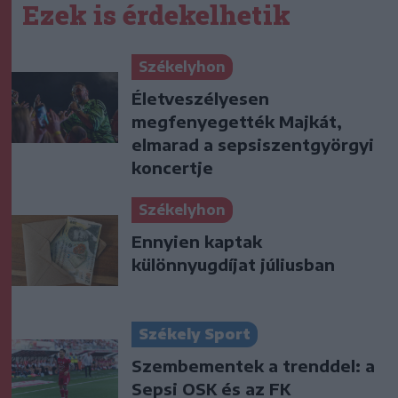
Ezek is érdekelhetik
Székelyhon
Életveszélyesen
megfenyegették Majkát,
elmarad a sepsiszentgyörgyi
koncertje
Székelyhon
Ennyien kaptak
különnyugdíjat júliusban
Székely Sport
Szembementek a trenddel: a
Sepsi OSK és az FK