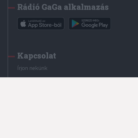
Rádió GaGa alkalmazás
Kapcsolat
Írjon nekünk