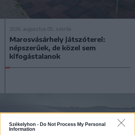
2026. augusztus 05., szerda
Marosvásárhely játszóterei:
népszerűek, de közel sem
kifogástalanok
Székelyhon -
Do Not Process My Personal
Information