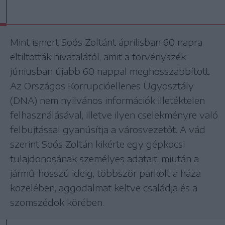
Mint ismert Soós Zoltánt áprilisban 60 napra
eltiltották hivatalától, amit a törvényszék
júniusban újabb 60 nappal meghosszabbított.
Az Országos Korrupcióellenes Ügyosztály
(DNA) nem nyilvános információk illetéktelen
felhasználásával, illetve ilyen cselekményre való
felbujtással gyanúsítja a városvezetőt. A vád
szerint Soós Zoltán kikérte egy gépkocsi
tulajdonosának személyes adatait, miután a
jármű, hosszú ideig, többször parkolt a háza
közelében, aggodalmat keltve családja és a
szomszédok körében.