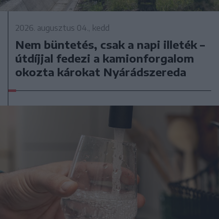
2026. augusztus 04., kedd
Nem büntetés, csak a napi illeték –
útdíjjal fedezi a kamionforgalom
okozta károkat Nyárádszereda