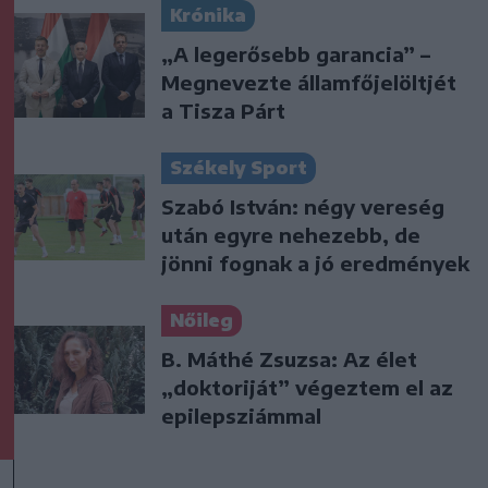
Krónika
„A legerősebb garancia” –
Megnevezte államfőjelöltjét
a Tisza Párt
Székely Sport
Szabó István: négy vereség
után egyre nehezebb, de
jönni fognak a jó eredmények
Nőileg
B. Máthé Zsuzsa: Az élet
„doktoriját” végeztem el az
epilepsziámmal