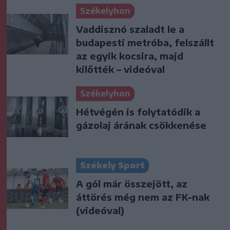
Székelyhon
Vaddisznó szaladt le a
budapesti metróba, felszállt
az egyik kocsira, majd
kilőtték – videóval
Székelyhon
Hétvégén is folytatódik a
gázolaj árának csökkenése
Székely Sport
A gól már összejött, az
áttörés még nem az FK-nak
(videóval)