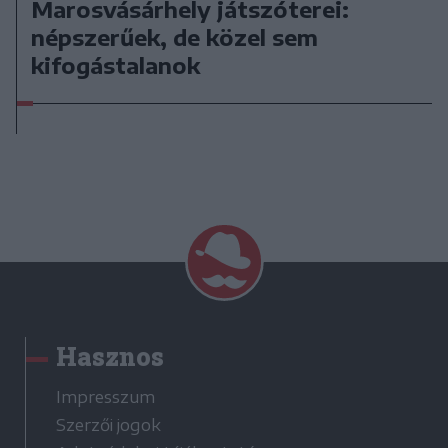
Marosvásárhely játszóterei:
népszerűek, de közel sem
kifogástalanok
Hasznos
Impresszum
Szerzői jogok