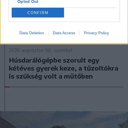
Opted Out
CONFIRM
Data Deletion
Data Access
Privacy Policy
2026. augusztus 08., szombat
Húsdarálógépbe szorult egy
kétéves gyerek keze, a tűzoltókra
is szükség volt a műtőben