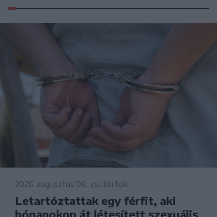
2026. augusztus 06., csütörtök
Letartóztattak egy férfit, aki
hónapokon át létesített szexuális