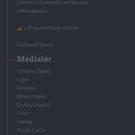
Székely Hírmondó archívuma
Médiaajánlat
Látogatottsági adatok
Sütibeállítások
Médiatér
Székely Sport
Liget
Krónika
Bihari Napló
Erdélyi Napló
Főtér
Nőileg
Rádió GaGa