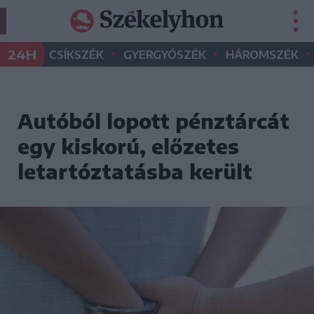
•
•
•
24H
CSÍKSZÉK
GYERGYÓSZÉK
HÁROMSZÉK
Autóból lopott pénztárcát
egy kiskorú, előzetes
letartóztatásba került