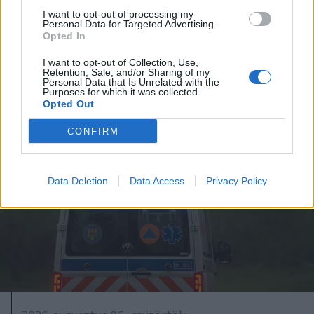
Tematikus medvepark készül
I want to opt-out of processing my
Personal Data for Targeted Advertising.
Szovátán
Opted In
I want to opt-out of Collection, Use,
Retention, Sale, and/or Sharing of my
Personal Data that Is Unrelated with the
Purposes for which it was collected.
Opted Out
CONFIRM
Data Deletion
Data Access
Privacy Policy