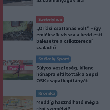
az üzemanyagok ára
Székelyhon
„Óriási csattanás volt” – így
emlékszik vissza a kedd esti
balesetre a csíkszeredai
családfő
Székely Sport
Súlyos veszteség, kilenc
hónapra eltiltották a Sepsi
OSK csapatkapitányát
Krónika
Meddig használható még a
régi személyi?