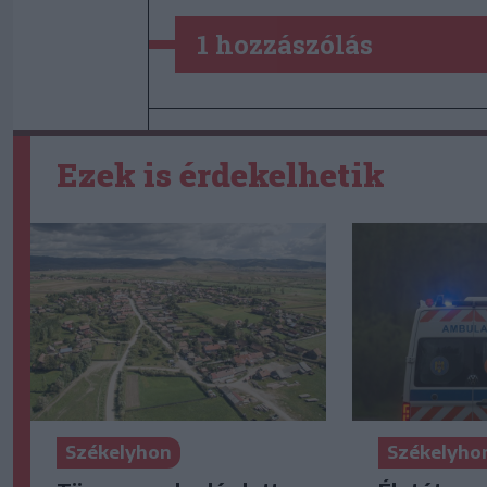
1 hozzászólás
Ezek is érdekelhetik
Székelyhon
Székelyho