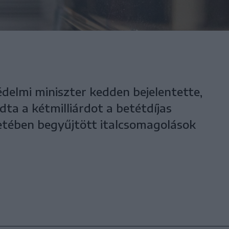
delmi miniszter kedden bejelentette,
a a kétmilliárdot a betétdíjas
retében begyűjtött italcsomagolások