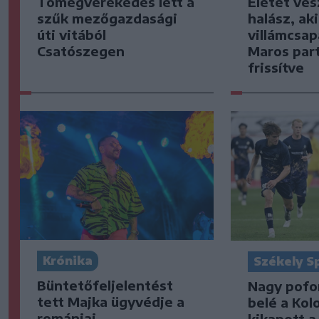
Tömegverekedés lett a
Életét ves
szűk mezőgazdasági
halász, ak
úti vitából
villámcsap
Csatószegen
Maros part
frissítve
Krónika
Székely S
Büntetőfeljelentést
Nagy pofo
tett Majka ügyvédje a
belé a Kol
romániai
kikapott a