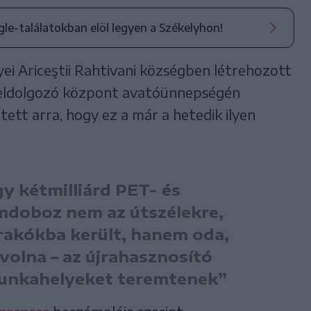
ogle-találatokban elöl legyen a Székelyhon!
i Ariceştii Rahtivani községben létrehozott
-feldolgozó központ avatóünnepségén
tt arra, hogy ez a már a hetedik ilyen
y kétmilliárd PET- és
mdoboz nem az útszélekre,
rakókba került, hanem oda,
 volna – az újrahasznosító
munkahelyeket teremtenek”