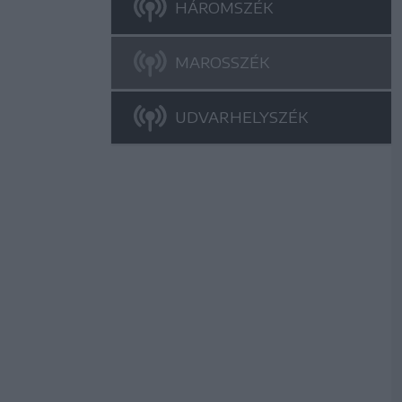
HÁROMSZÉK
MAROSSZÉK
UDVARHELYSZÉK