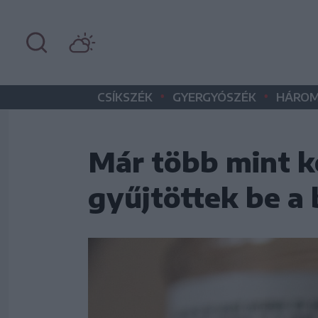
•
•
CSÍKSZÉK
GYERGYÓSZÉK
HÁROM
Már több mint k
gyűjtöttek be a