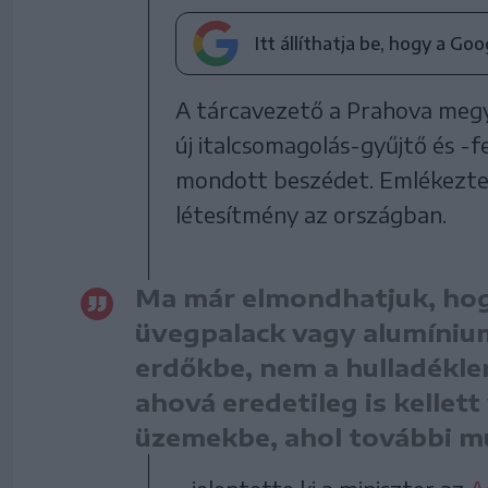
Itt állíthatja be, hogy a Go
A tárcavezető a Prahova megye
új italcsomagolás-gyűjtő és 
mondott beszédet. Emlékeztete
létesítmény az országban.
Ma már elmondhatjuk, hog
üvegpalack vagy alumíniu
erdőkbe, nem a hulladékle
ahová eredetileg is kellett
üzemekbe, ahol további 