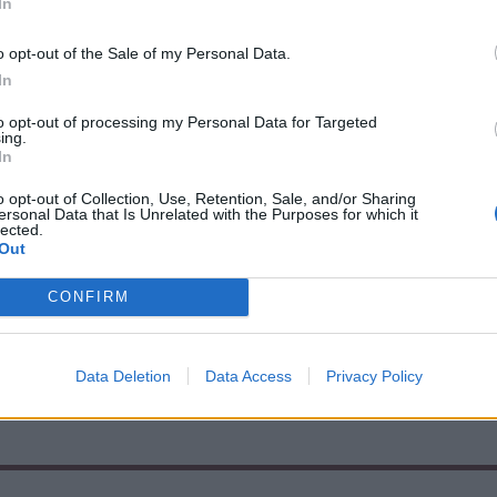
In
s országokban már tesztelik például a tetra
o opt-out of the Sale of my Personal Data.
ítását.
In
to opt-out of processing my Personal Data for Targeted
ing.
b technológiákkal felszerelt új
In
olgozó központját az Eli Park ipari parkban
o opt-out of Collection, Use, Retention, Sale, and/or Sharing
en évente több mint 820 millió
ersonal Data that Is Unrelated with the Purposes for which it
lected.
s dolgoznak fel.
Out
CONFIRM
Data Deletion
Data Access
Privacy Policy