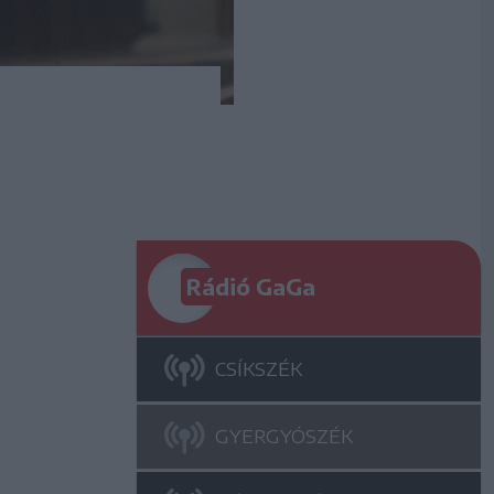
Rádió GaGa
CSÍKSZÉK
GYERGYÓSZÉK