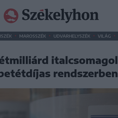
•
•
•
•
SZÉK
MAROSSZÉK
UDVARHELYSZÉK
VILÁG
étmilliárd italcsomago
 betétdíjas rendszerben