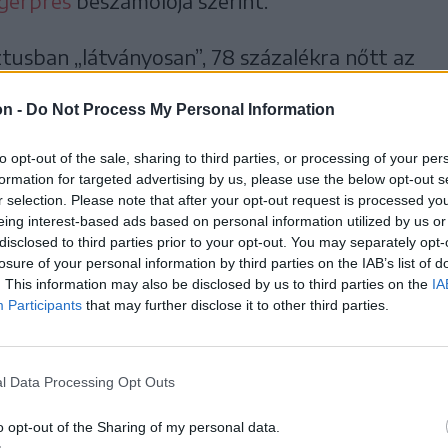
gerpres
beszámolója szerint.
usban „látványosan”, 78 százalékra nőtt az
ránya, és meggyőződése, hogy ez az arány
on -
Do Not Process My Personal Information
a 70 százalékot.
to opt-out of the sale, sharing to third parties, or processing of your per
l lehet majd begyűjteni más típusú
formation for targeted advertising by us, please use the below opt-out s
r selection. Please note that after your opt-out request is processed y
 kijelentette, hogy
eing interest-based ads based on personal information utilized by us or
disclosed to third parties prior to your opt-out. You may separately opt-
losure of your personal information by third parties on the IAB’s list of
enlegi visszaváltási
. This information may also be disclosed by us to third parties on the
IA
Participants
that may further disclose it to other third parties.
retné a kormány 100
működőképessé tenni.
l Data Processing Opt Outs
o opt-out of the Sharing of my personal data.