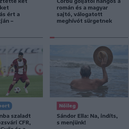
Corbu góljától hangos a
ztette két
román és a magyar
iket
sajtó, válogatott
ás ért a
meghívót sürgetnek
ján –
port
Nőileg
nba szaladt
Sándor Ella: Na, indíts,
ozsvári CFR,
s menjünk!
 Győr és a