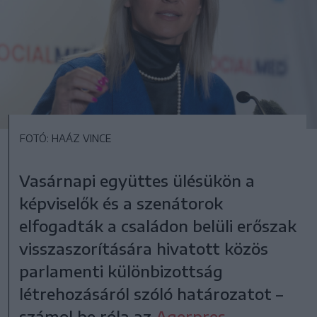
FOTÓ: HAÁZ VINCE
Vasárnapi együttes ülésükön a
képviselők és a szenátorok
elfogadták a családon belüli erőszak
visszaszorítására hivatott közös
parlamenti különbizottság
létrehozásáról szóló határozatot –
számol be róla az
Agerpres