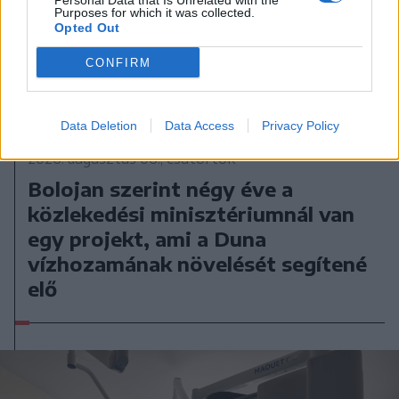
Personal Data that Is Unrelated with the
Purposes for which it was collected.
Opted Out
CONFIRM
Data Deletion
Data Access
Privacy Policy
2026. augusztus 06., csütörtök
Bolojan szerint négy éve a
közlekedési minisztériumnál van
egy projekt, ami a Duna
vízhozamának növelését segítené
elő