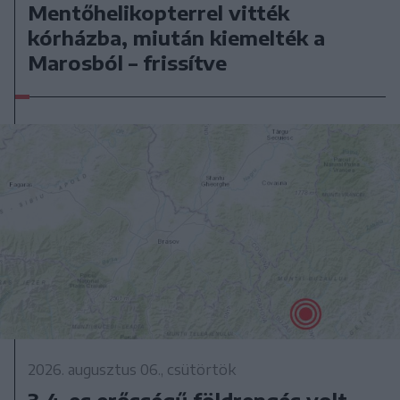
Mentőhelikopterrel vitték
kórházba, miután kiemelték a
Marosból – frissítve
2026. augusztus 06., csütörtök
3,4-es erősségű földrengés volt