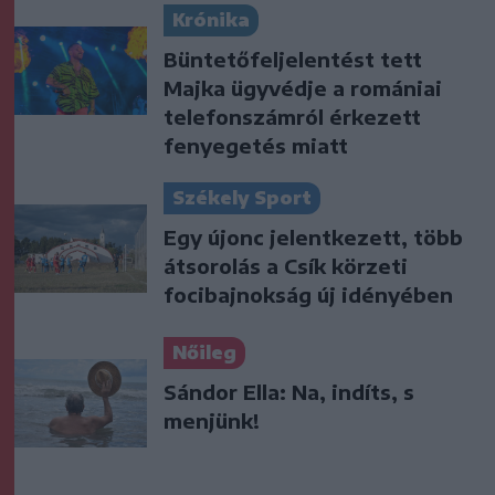
Krónika
Büntetőfeljelentést tett
Majka ügyvédje a romániai
telefonszámról érkezett
fenyegetés miatt
Székely Sport
Egy újonc jelentkezett, több
átsorolás a Csík körzeti
focibajnokság új idényében
Nőileg
Sándor Ella: Na, indíts, s
menjünk!