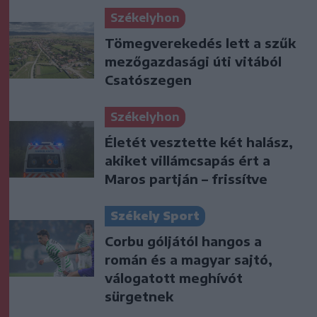
Székelyhon
Tömegverekedés lett a szűk
mezőgazdasági úti vitából
Csatószegen
Székelyhon
Életét vesztette két halász,
akiket villámcsapás ért a
Maros partján – frissítve
Székely Sport
Corbu góljától hangos a
román és a magyar sajtó,
válogatott meghívót
sürgetnek