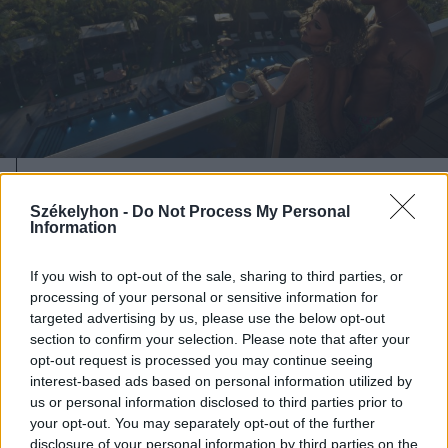
2026. augusztus 06., csütörtök
Székelyhon -
Do Not Process My Personal
Netflixen kaphatunk először
Information
betekintést a Grand Theft Auto VI
If you wish to opt-out of the sale, sharing to third parties, or
játékmenetébe
processing of your personal or sensitive information for
targeted advertising by us, please use the below opt-out
section to confirm your selection. Please note that after your
opt-out request is processed you may continue seeing
interest-based ads based on personal information utilized by
us or personal information disclosed to third parties prior to
your opt-out. You may separately opt-out of the further
disclosure of your personal information by third parties on the