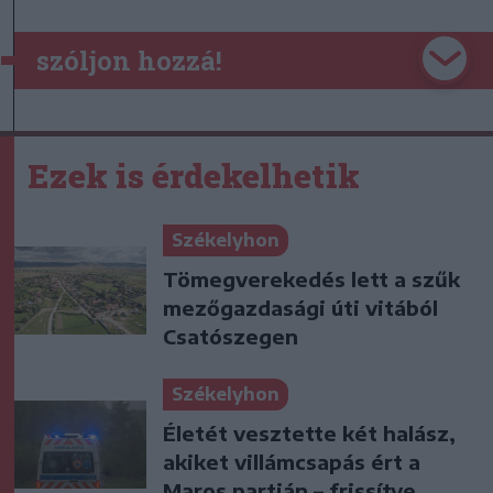
szóljon hozzá!
Ezek is érdekelhetik
Székelyhon
Tömegverekedés lett a szűk
mezőgazdasági úti vitából
Csatószegen
Székelyhon
Életét vesztette két halász,
akiket villámcsapás ért a
Maros partján – frissítve