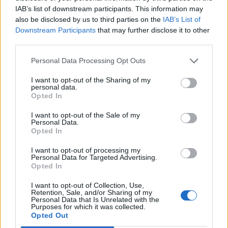
IAB’s list of downstream participants. This information may
also be disclosed by us to third parties on the
IAB’s List of
Downstream Participants
that may further disclose it to other
third parties.
Personal Data Processing Opt Outs
I want to opt-out of the Sharing of my
personal data.
Opted In
I want to opt-out of the Sale of my
Personal Data.
Opted In
2026. augusztus 06., csütörtök
I want to opt-out of processing my
Personal Data for Targeted Advertising.
Villamosenergia-válság
Opted In
enyhítéséről szóló intézkedéseket
I want to opt-out of Collection, Use,
fogadott el a kormány
Retention, Sale, and/or Sharing of my
Personal Data that Is Unrelated with the
Purposes for which it was collected.
Opted Out