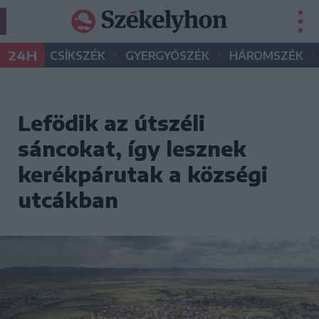
•
•
•
24H
CSÍKSZÉK
GYERGYÓSZÉK
HÁROMSZÉK
Lefödik az útszéli
sáncokat, így lesznek
kerékpárutak a községi
utcákban