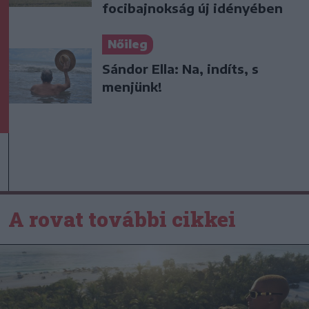
focibajnokság új idényében
Nőileg
Sándor Ella: Na, indíts, s
menjünk!
A rovat további cikkei