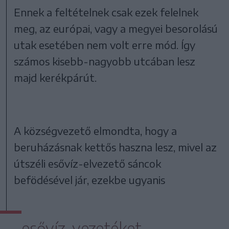
Ennek a feltételnek csak ezek felelnek
meg, az európai, vagy a megyei besorolású
utak esetében nem volt erre mód. Így
számos kisebb-nagyobb utcában lesz
majd kerékpárút.
A községvezető elmondta, hogy a
beruházásnak kettős haszna lesz, mivel az
útszéli esővíz-elvezető sáncok
befödésével jár, ezekbe ugyanis
esővíz-vezetéket