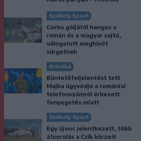
Székely Sport
Corbu góljától hangos a
román és a magyar sajtó,
válogatott meghívót
sürgetnek
Krónika
Büntetőfeljelentést tett
Majka ügyvédje a romániai
telefonszámról érkezett
fenyegetés miatt
Székely Sport
Egy újonc jelentkezett, több
átsorolás a Csík körzeti