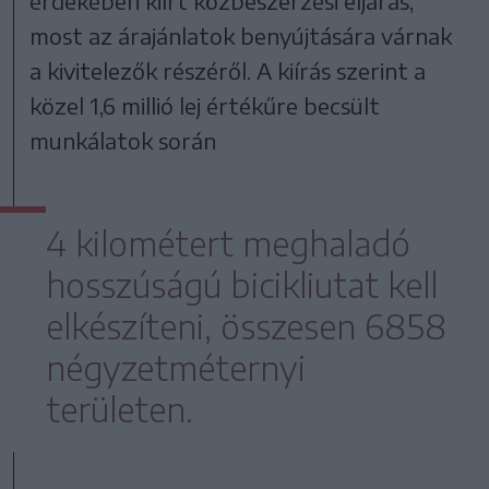
érdekében kiírt közbeszerzési eljárás,
most az árajánlatok benyújtására várnak
a kivitelezők részéről. A kiírás szerint a
közel 1,6 millió lej értékűre becsült
munkálatok során
4 kilométert meghaladó
hosszúságú bicikliutat kell
elkészíteni, összesen 6858
négyzetméternyi
területen.