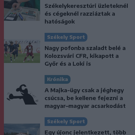
Székelykeresztúri üzleteknél
és cégeknél razziáztak a
hatóságok
Székely Sport
Nagy pofonba szaladt belé a
Kolozsvári CFR, kikapott a
Győr és a Loki is
Krónika
A Majka-ügy csak a jéghegy
csúcsa, be kellene fejezni a
magyar–magyar acsarkodást
Székely Sport
Egy újonc jelentkezett, több