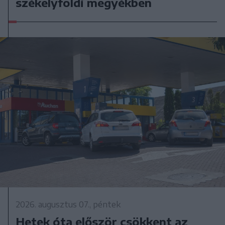
székelyföldi megyékben
2026. augusztus 07., péntek
Hetek óta először csökkent az