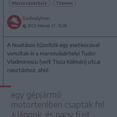
Marosvásárhely
Tűzeset
Székelyhon
2023. február 27., 12:28
A hivatásos tűzoltók egy esetkocsival
vonultak ki a marosvásárhelyi Tudor
Vladimirescu (volt Tisza Kálmán) utcai
riasztáshoz, ahol
egy gépjármű
motorterében csaptak fel
a lángok, és nagy füst