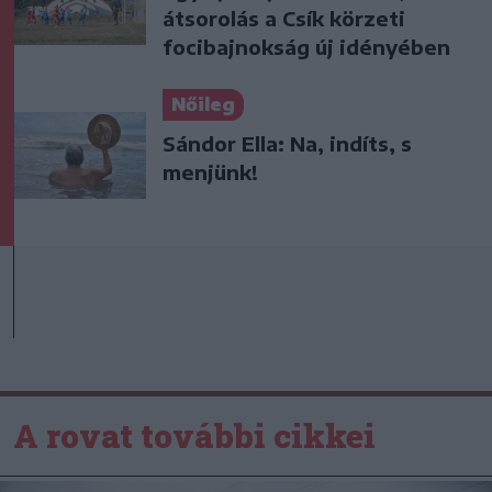
átsorolás a Csík körzeti
focibajnokság új idényében
Nőileg
Sándor Ella: Na, indíts, s
menjünk!
A rovat további cikkei