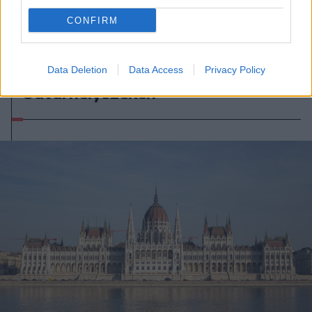
CONFIRM
2026. augusztus 07., péntek
Viharokra figyelmeztetnek Csík- és
Data Deletion
Data Access
Privacy Policy
Udvarhelyszéken