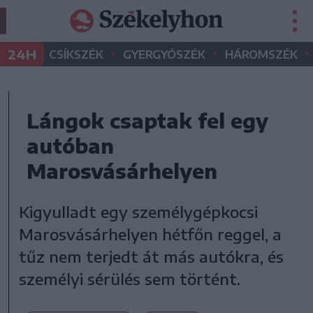
•
•
•
24H
CSÍKSZÉK
GYERGYÓSZÉK
HÁROMSZÉK
Lángok csaptak fel egy
autóban
Marosvásárhelyen
Kigyulladt egy személygépkocsi
Marosvásárhelyen hétfőn reggel, a
tűz nem terjedt át más autókra, és
személyi sérülés sem történt.