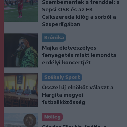
Szembementek a trenddel: a
Sepsi OSK és az FK
Csíkszereda kilóg a sorból a
Szuperligában
Krónika
Majka életveszélyes
fenyegetés miatt lemondta
erdélyi koncertjét
Székely Sport
Ősszel új elnököt választ a
Hargita megyei
futballközösség
Nőileg
Sándor Ella: Na, indíts, s