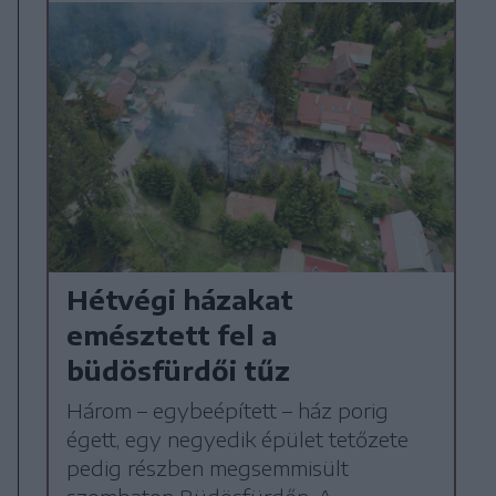
Hétvégi házakat
emésztett fel a
büdösfürdői tűz
Három – egybeépített – ház porig
égett, egy negyedik épület tetőzete
pedig részben megsemmisült