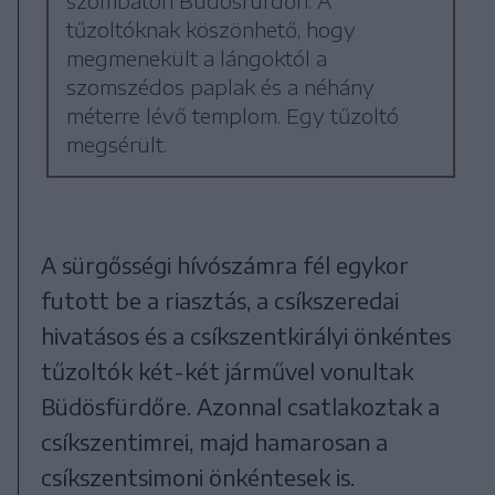
szombaton Büdösfürdőn. A
tűzoltóknak köszönhető, hogy
megmenekült a lángoktól a
szomszédos paplak és a néhány
méterre lévő templom. Egy tűzoltó
megsérült.
A sürgősségi hívószámra fél egykor
futott be a riasztás, a csíkszeredai
hivatásos és a csíkszentkirályi önkéntes
tűzoltók két-két járművel vonultak
Büdösfürdőre. Azonnal csatlakoztak a
csíkszentimrei, majd hamarosan a
csíkszentsimoni önkéntesek is.