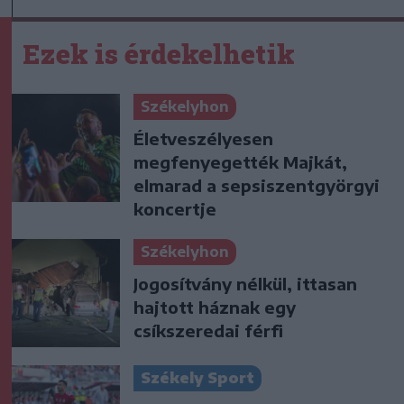
Ezek is érdekelhetik
Székelyhon
Életveszélyesen
megfenyegették Majkát,
elmarad a sepsiszentgyörgyi
koncertje
Székelyhon
Jogosítvány nélkül, ittasan
hajtott háznak egy
csíkszeredai férfi
Székely Sport