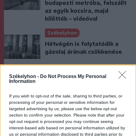
budapesti metróba, felszállt
az egyik kocsira, majd
kilőtték – videóval
Székelyhon
Hétvégén is folytatódik a
gázolaj árának csökkenése
Székely Sport
Székelyhon -
Do Not Process My Personal
Information
A gól már összejött, az
áttörés még nem az FK-nak
If you wish to opt-out of the sale, sharing to third parties, or
(videóval)
processing of your personal or sensitive information for
targeted advertising by us, please use the below opt-out
section to confirm your selection. Please note that after your
Krónika
opt-out request is processed you may continue seeing
Putyin egy NATO-tagállam
interest-based ads based on personal information utilized by
us or personal information disclosed to third parties prior to