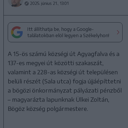
2025. június 21., 13:01
Itt állíthatja be, hogy a Google-
találatokban elöl legyen a Székelyhon!
A 15-ös számú községi út Agyagfalva és a
137-es megyei út közötti szakaszát,
valamint a 228-as községi út településen
belüli részét (Sala utca) fogja újjáépíttetni
a bögözi önkormányzat pályázati pénzből
– magyarázta lapunknak Ülkei Zoltán,
Bögöz község polgármestere.