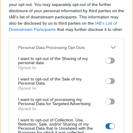
megtámadására készül az
your opt-out. You may separately opt-out of the further
amerikai hírszerzés szerint
disclosure of your personal information by third parties on the
IAB’s list of downstream participants. This information may
also be disclosed by us to third parties on the
IAB’s List of
Székely Sport
Downstream Participants
that may further disclose it to other
Szabó István: négy vereség
third parties.
után egyre nehezebb, de
Personal Data Processing Opt Outs
jönni fognak a jó eredmények
I want to opt-out of the Sharing of my
personal data.
Nőileg
Opted In
B. Máthé Zsuzsa: Az élet
I want to opt-out of the Sale of my
„doktoriját” végeztem el az
Personal Data.
Opted In
epilepsziámmal
I want to opt-out of processing my
Personal Data for Targeted Advertising.
Opted In
I want to opt-out of Collection, Use,
Retention, Sale, and/or Sharing of my
Personal Data that Is Unrelated with the
Purposes for which it was collected.