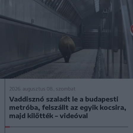
2026. augusztus 08., szombat
Vaddisznó szaladt le a budapesti
metróba, felszállt az egyik kocsira,
majd kilőtték – videóval