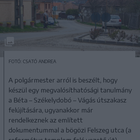
FOTÓ: CSATÓ ANDREA
A polgármester arról is beszélt, hogy
készül egy megvalósíthatósági tanulmány
a Béta – Székelydobó – Vágás útszakasz
felújítására, ugyanakkor már
rendelkeznek az említett
dokumentummal a bögözi Felszeg utca (a
református templom felé vezető út)