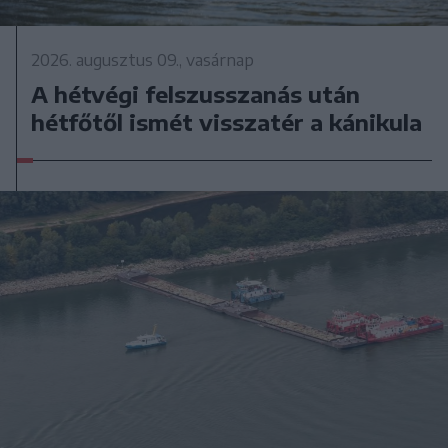
2026. augusztus 09., vasárnap
A hétvégi felszusszanás után
hétfőtől ismét visszatér a kánikula