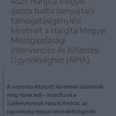
4523 Hargita megyei
gazda tudta benyújtani
támogatásigénylési
kérelmét a Hargita Megyei
Mezőgazdasági
Intervenciós és Kifizetési
Ügynökséghez (APIA).
A naponta iktatott kérelmek számának
még nőnie kell – mondta el a
Székelyhonnak Haschi András, az
ügynökség megyei kirendeltségének