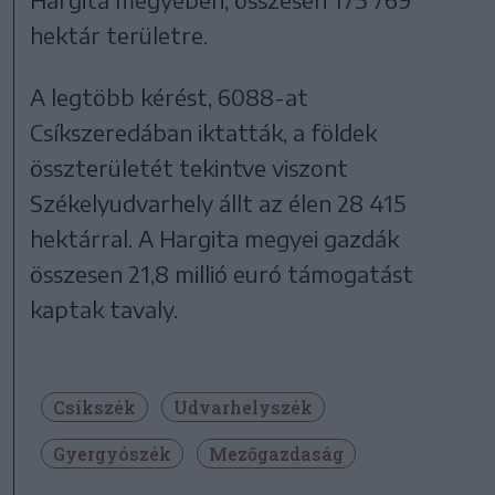
hektár területre.
A legtöbb kérést, 6088-at
Csíkszeredában iktatták, a földek
összterületét tekintve viszont
Székelyudvarhely állt az élen 28 415
hektárral. A Hargita megyei gazdák
összesen 21,8 millió euró támogatást
kaptak tavaly.
Csíkszék
Udvarhelyszék
Gyergyószék
Mezőgazdaság