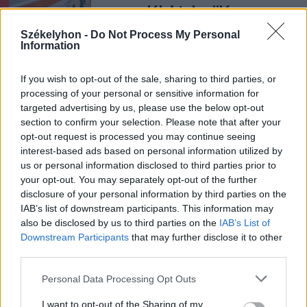
egy erdélyi településen
Székelyhon -
Do Not Process My Personal
Székely Sport
Information
Ovidiu Burcă: a szurkolók
If you wish to opt-out of the sale, sharing to third parties, or
energiája segíthet a nehéz
processing of your personal or sensitive information for
pillanatokban
targeted advertising by us, please use the below opt-out
section to confirm your selection. Please note that after your
opt-out request is processed you may continue seeing
Nőileg
interest-based ads based on personal information utilized by
Virágkedvelő kislányból
us or personal information disclosed to third parties prior to
your opt-out. You may separately opt-out of the further
„influenszer-füvesasszony”:
disclosure of your personal information by third parties on the
Gáspár Hajnal
IAB’s list of downstream participants. This information may
also be disclosed by us to third parties on the
IAB’s List of
Downstream Participants
that may further disclose it to other
third parties.
Personal Data Processing Opt Outs
I want to opt-out of the Sharing of my