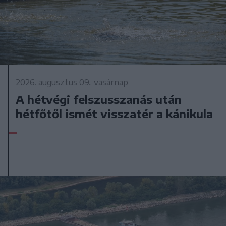
2026. augusztus 09., vasárnap
A hétvégi felszusszanás után
hétfőtől ismét visszatér a kánikula