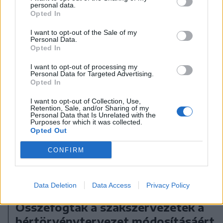
A rovat további cikkei
personal data.
Opted In
I want to opt-out of the Sale of my
Personal Data.
Opted In
I want to opt-out of processing my
Personal Data for Targeted Advertising.
Opted In
I want to opt-out of Collection, Use,
Retention, Sale, and/or Sharing of my
Personal Data that Is Unrelated with the
Purposes for which it was collected.
Opted Out
CONFIRM
Data Deletion
Data Access
Privacy Policy
2026. augusztus 10., hétfő
Összefogtak a szakszervezetek a
bértörvénytervezet módosításáért