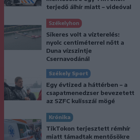
terjedő álhír miatt – videóval
Székelyhon
Sikeres volt a vízterelés:
nyolc centiméterrel nőtt a
Duna vízszintje
Csernavodánál
Székely Sport
Egy évtized a háttérben – a
csapatmenedzser bevezetett
az SZFC kulisszái mögé
Krónika
TikTokon terjesztett rémhír
miatt támadtak mentősökre