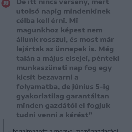
De itt nincs verseny, mert
utolsó napig mindenkinek
célba kell érni. Mi
magunkhoz képest nem
állunk rosszul, és most már
lejártak az ünnepek is. Még
talán a május elsejei, pénteki
munkaszüneti nap fog egy
kicsit bezavarni a
folyamatba, de június 5-ig
gyakorlatilag garantáltan
minden gazdától el fogjuk
tudni venni a kérést”
– fogalmazott a megyei mezőgazdasági