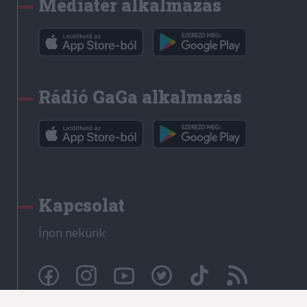
Médiatér alkalmazás
Rádió GaGa alkalmazás
Kapcsolat
Írjon nekünk