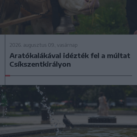
2026. augusztus 09., vasárnap
Aratókalákával idézték fel a múltat
Csíkszentkirályon