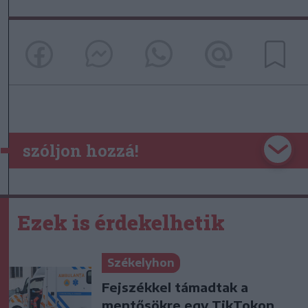
szóljon hozzá!
Ezek is érdekelhetik
Székelyhon
Fejszékkel támadtak a
mentősökre egy TikTokon