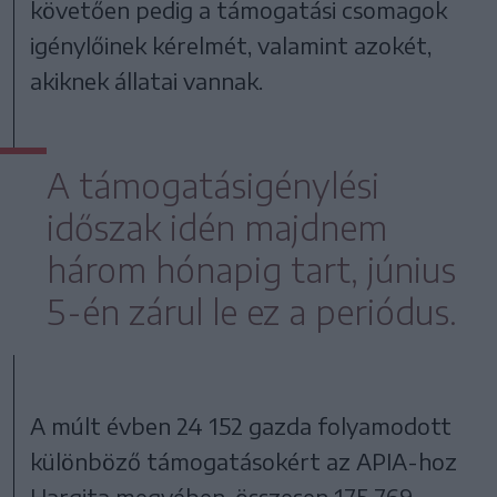
követően pedig a támogatási csomagok
igénylőinek kérelmét, valamint azokét,
akiknek állatai vannak.
A támogatásigénylési
időszak idén majdnem
három hónapig tart, június
5-én zárul le ez a periódus.
A múlt évben 24 152 gazda folyamodott
különböző támogatásokért az APIA-hoz
Hargita megyében, összesen 175 769