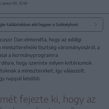
. június 09., 12:49
ogle-találatokban elöl legyen a Székelyhon!
icușor Dan elmondta, hogy az eddigi
 miniszterelnöki tisztség várományosáról, a
ikusai a kormányprogramra
rdésre, hogy szerinte milyen kritériumok
ártoknak a minisztereket, így válaszolt:
Egy nappal később
mét fejezte ki, hogy az