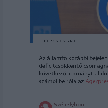
FOTÓ: PRESIDENCY.RO
Az államfő korábbi bejelen
deficitcsökkentő csomagna
következő kormányt alakít
számol be róla az
Agerpre
Székelyhon