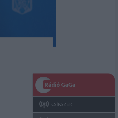
Rádió GaGa
CSÍKSZÉK