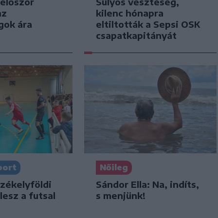
 először
Súlyos veszteség,
az
kilenc hónapra
gok ára
eltiltották a Sepsi OSK
csapatkapitányát
port
Nőileg
zékelyföldi
Sándor Ella: Na, indíts,
lesz a futsal
s menjünk!