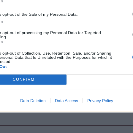
In
rint tíz napon belül
o opt-out of the Sale of my Personal Data.
In
az új kormány.
to opt-out of processing my Personal Data for Targeted
ing.
In
o opt-out of Collection, Use, Retention, Sale, and/or Sharing
hétfő estig elkészül a kormányprogram első
ersonal Data that Is Unrelated with the Purposes for which it
lected.
Out
CONFIRM
Data Deletion
Data Access
Privacy Policy