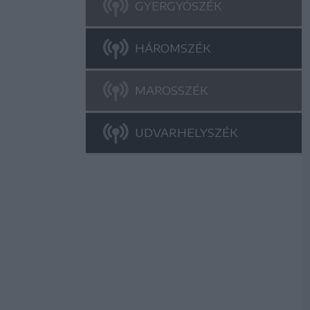
GYERGYÓSZÉK
HÁROMSZÉK
MAROSSZÉK
UDVARHELYSZÉK