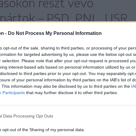
lásokon részt vevő
 pártok – PSD, PNL, USR
indegyike kormányra
on -
Do Not Process My Personal Information
to opt-out of the sale, sharing to third parties, or processing of your per
formation for targeted advertising by us, please use the below opt-out s
r selection. Please note that after your opt-out request is processed y
eing interest-based ads based on personal information utilized by us or
disclosed to third parties prior to your opt-out. You may separately opt-
tői munkacsoportjának ülésein kidolgozott
losure of your personal information by third parties on the IAB’s list of
. This information may also be disclosed by us to third parties on the
IA
a végleges változat, még egyeztetni fog az
Participants
that may further disclose it to other third parties.
kel. Nicușor Dan megerősítette, hogy hétfőn
rgyalásokat.
l Data Processing Opt Outs
tóeseményen elmondta, hogy
o opt-out of the Sharing of my personal data.