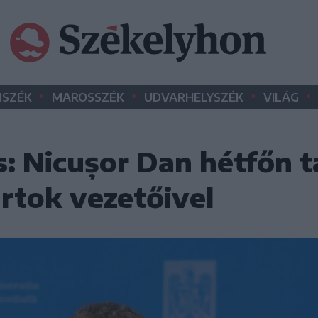
•
•
•
•
SZÉK
MAROSSZÉK
UDVARHELYSZÉK
VILÁG
: Nicușor Dan hétfőn t
rtok vezetőivel