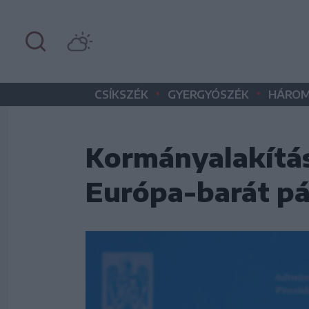
•
•
CSÍKSZÉK
GYERGYÓSZÉK
HÁROM
Kormányalakítás
Európa-barát pá