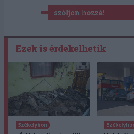
szóljon hozzá!
Ezek is érdekelhetik
Székelyhon
Székelyho