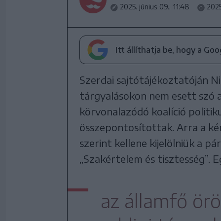
2025. június 09., 11:48
2025
Itt állíthatja be, hogy a Go
Szerdai sajtótájékoztatóján N
tárgyalásokon nem esett szó a
körvonalazódó koalíció polit
összepontosítottak. Arra a ké
szerint kellene kijelölniük a p
„Szakértelem és tisztesség”. 
az államfő örö