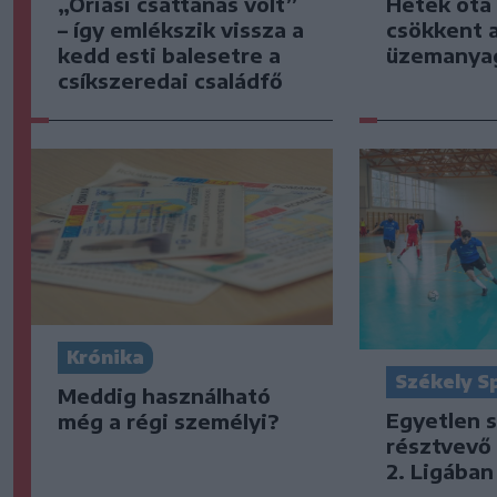
„Óriási csattanás volt”
Hetek óta
– így emlékszik vissza a
csökkent 
kedd esti balesetre a
üzemanya
csíkszeredai családfő
Krónika
Székely S
Meddig használható
Egyetlen s
még a régi személyi?
résztvevő 
2. Ligában