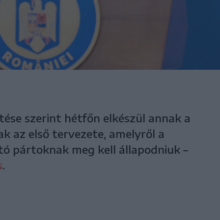
tése szerint hétfőn elkészül annak a
k az első tervezete, amelyről a
ó pártoknak meg kell állapodniuk –
s
.