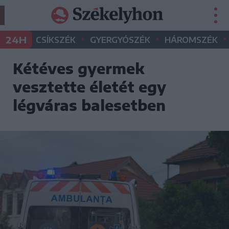
•
•
•
24H
CSÍKSZÉK
GYERGYÓSZÉK
HÁROMSZÉK
Kétéves gyermek
vesztette életét egy
légváras balesetben