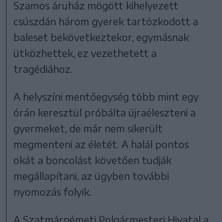
Szamos áruház mögött kihelyezett
csúszdán három gyerek tartózkodott a
baleset bekövetkeztekor, egymásnak
ütközhettek, ez vezethetett a
tragédiához.
A helyszíni mentőegység több mint egy
órán keresztül próbálta újraéleszteni a
gyermeket, de már nem sikerült
megmenteni az életét. A halál pontos
okát a boncolást követően tudják
megállapítani, az ügyben további
nyomozás folyik.
A Szatmárnémeti Polgármesteri Hivatal a