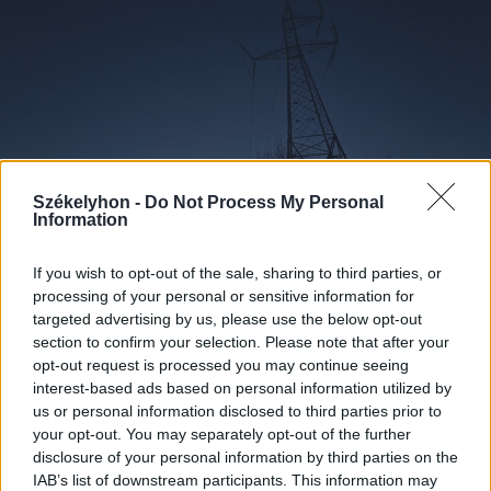
Székelyhon -
Do Not Process My Personal
Information
If you wish to opt-out of the sale, sharing to third parties, or
processing of your personal or sensitive information for
targeted advertising by us, please use the below opt-out
2026. augusztus 07., péntek
section to confirm your selection. Please note that after your
Ha a helyzet indokolja, biztonsági
opt-out request is processed you may continue seeing
interest-based ads based on personal information utilized by
intézkedéseket lehet elrendelni az
us or personal information disclosed to third parties prior to
országos villamosenergia-
your opt-out. You may separately opt-out of the further
hálózatban
disclosure of your personal information by third parties on the
IAB’s list of downstream participants. This information may