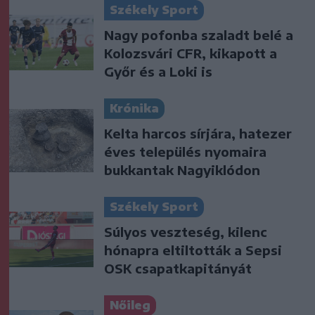
Székely Sport
Nagy pofonba szaladt belé a
Kolozsvári CFR, kikapott a
Győr és a Loki is
Krónika
Kelta harcos sírjára, hatezer
éves település nyomaira
bukkantak Nagyiklódon
Székely Sport
Súlyos veszteség, kilenc
hónapra eltiltották a Sepsi
OSK csapatkapitányát
Nőileg