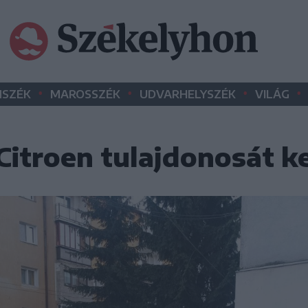
•
•
•
•
SZÉK
MAROSSZÉK
UDVARHELYSZÉK
VILÁG
Citroen tulajdonosát k