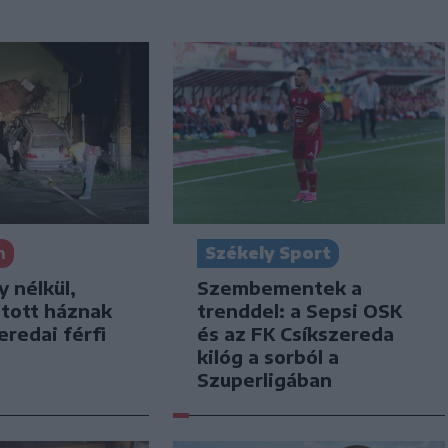
n
Székely Sport
y nélkül,
Szembementek a
jtott háznak
trenddel: a Sepsi OSK
eredai férfi
és az FK Csíkszereda
kilóg a sorból a
Szuperligában