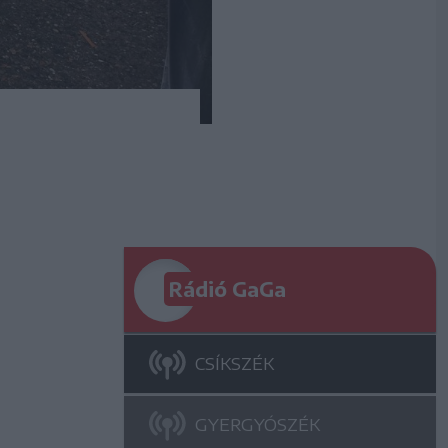
Rádió GaGa
CSÍKSZÉK
GYERGYÓSZÉK