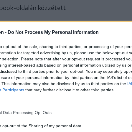
book-oldalán közzétett
k nem lesz foganatja, az
on -
Do Not Process My Personal Information
űveket a mellékgazdaság
to opt-out of the sale, sharing to third parties, or processing of your per
formation for targeted advertising by us, please use the below opt-out s
szállíttatni a helyi
r selection. Please note that after your opt-out request is processed y
eing interest-based ads based on personal information utilized by us or
disclosed to third parties prior to your opt-out. You may separately opt-
 tulajdonosaik onnan
losure of your personal information by third parties on the IAB’s list of
. This information may also be disclosed by us to third parties on the
IA
 de csak a büntetés, az
Participants
that may further disclose it to other third parties.
tség és tárolási díj
l Data Processing Opt Outs
n.
o opt-out of the Sharing of my personal data.