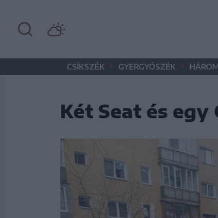
•
•
CSÍKSZÉK
GYERGYÓSZÉK
HÁROM
Két Seat és egy 