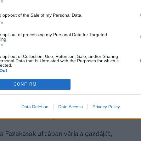
In
o opt-out of the Sale of my Personal Data.
tása nem olcsó mulatság: a kiróható bírság
In
lehet, 300 lej az elszállítási díj, a jármű
to opt-out of processing my Personal Data for Targeted
a 100 lejt, minden további napra pedig 50
ing.
In
, aki nem tesz eleget a városháza kérésének. Az
o opt-out of Collection, Use, Retention, Sale, and/or Sharing
ost már lépni fognak az autók gazdái és nem
ersonal Data that Is Unrelated with the Purposes for which it
lected.
ikat elvontassák.
Out
CONFIRM
a vonatkozik, amely a Virág negyedben a 11-
Data Deletion
Data Access
Privacy Policy
ll már hosszú ideje rendszám nélkül,
 a Fazakasok utcában várja a gazdáját,