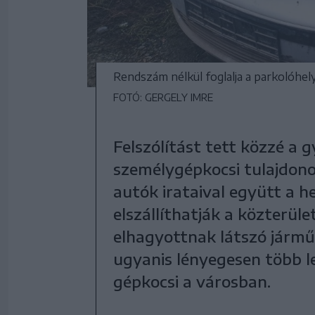
Rendszám nélkül foglalja a parkolóhely
FOTÓ: GERGELY IMRE
Felszólítást tett közzé a
személygépkocsi tulajdono
autók irataival együtt a h
elszállíthatják a közterüle
elhagyottnak látszó jármű
ugyanis lényegesen több l
gépkocsi a városban.