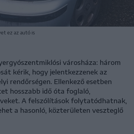
et ez az autó is
 gyergyószentmiklósi városháza: három
sát kérik, hogy jelentkezzenek az
elyi rendőrségen. Ellenkező esetben
tet hosszabb idő óta foglaló,
veket. A felszólítások folytatódhatnak,
ehet a hasonló, közterületen veszteglő