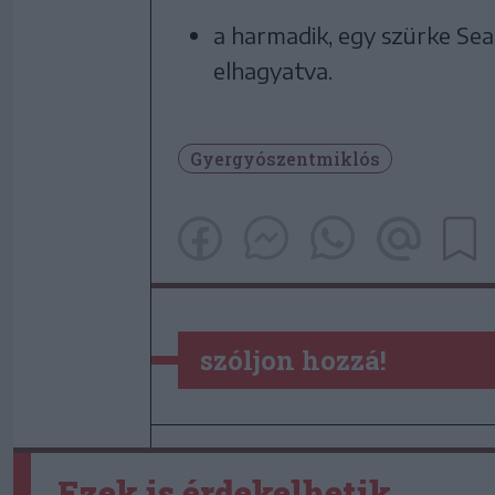
a harmadik, egy szürke Se
elhagyatva.
Gyergyószentmiklós
szóljon hozzá!
Ezek is érdekelhetik