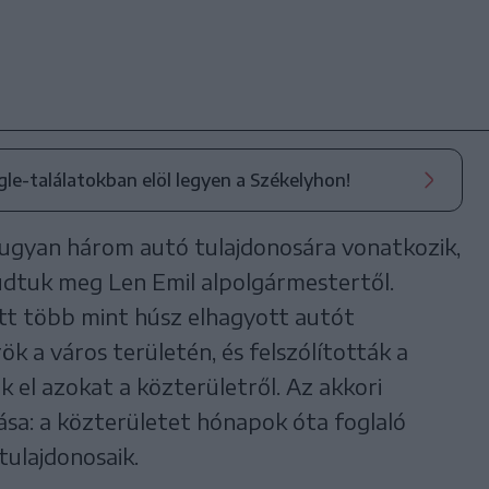
ogle-találatokban elöl legyen a Székelyhon!
 ugyan három autó tulajdonosára vonatkozik,
udtuk meg Len Emil alpolgármestertől.
tt több mint húsz elhagyott autót
ök a város területén, és felszólították a
k el azokat a közterületről. Az akkori
tása: a közterületet hónapok óta foglaló
tulajdonosaik.