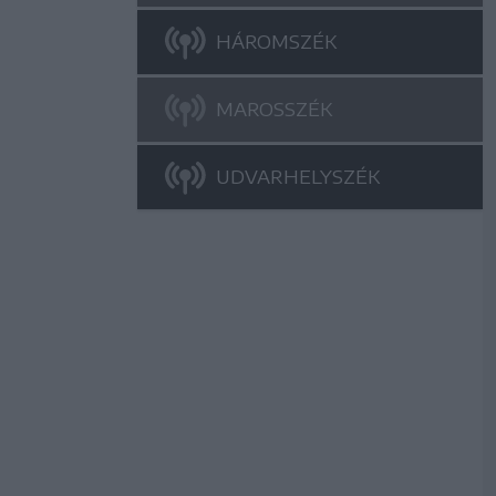
HÁROMSZÉK
MAROSSZÉK
UDVARHELYSZÉK