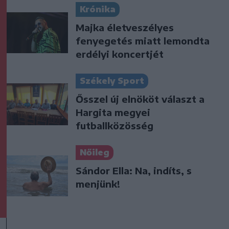
Krónika
Majka életveszélyes
fenyegetés miatt lemondta
erdélyi koncertjét
Székely Sport
Ősszel új elnököt választ a
Hargita megyei
futballközösség
Nőileg
Sándor Ella: Na, indíts, s
menjünk!