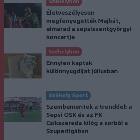
Székelyhon
Életveszélyesen
megfenyegették Majkát,
elmarad a sepsiszentgyörgyi
koncertje
Székelyhon
Ennyien kaptak
különnyugdíjat júliusban
Székely Sport
Szembementek a trenddel: a
Sepsi OSK és az FK
Csíkszereda kilóg a sorból a
Szuperligában