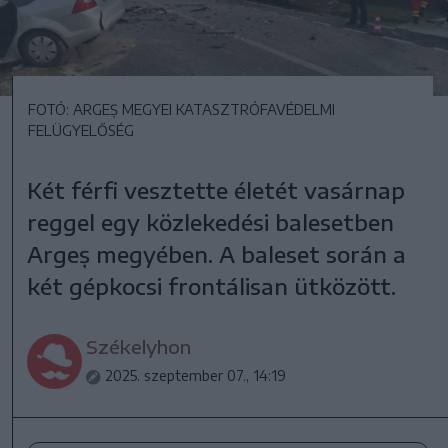
FOTÓ: ARGEȘ MEGYEI KATASZTRÓFAVÉDELMI
FELÜGYELŐSÉG
Két férfi vesztette életét vasárnap
reggel egy közlekedési balesetben
Argeș megyében. A baleset során a
két gépkocsi frontálisan ütközött.
Székelyhon
2025. szeptember 07., 14:19