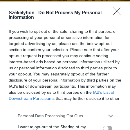
Székelyhon -
Do Not Process My Personal
Information
If you wish to opt-out of the sale, sharing to third parties, or
2026. augusztus 05., szerda
processing of your personal or sensitive information for
Agresszió, tartozások és javítások
targeted advertising by us, please use the below opt-out
section to confirm your selection. Please note that after your
a székelyudvarhelyi szociális
opt-out request is processed you may continue seeing
tömbházakban
interest-based ads based on personal information utilized by
us or personal information disclosed to third parties prior to
your opt-out. You may separately opt-out of the further
disclosure of your personal information by third parties on the
IAB’s list of downstream participants. This information may
also be disclosed by us to third parties on the
IAB’s List of
Downstream Participants
that may further disclose it to other
third parties.
Personal Data Processing Opt Outs
I want to opt-out of the Sharing of my