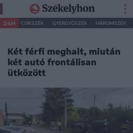
•
•
•
24H
CSÍKSZÉK
GYERGYÓSZÉK
HÁROMSZÉK
Két férfi meghalt, miután
két autó frontálisan
ütközött