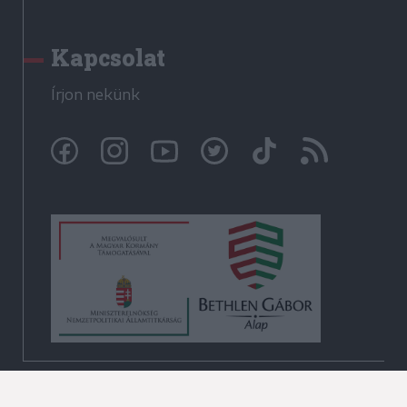
Kapcsolat
Írjon nekünk
© Székelyhon.ro 2009-2026