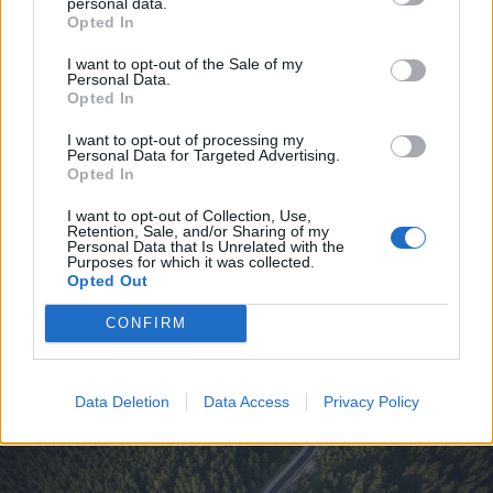
personal data.
Opted In
I want to opt-out of the Sale of my
Personal Data.
Opted In
I want to opt-out of processing my
Personal Data for Targeted Advertising.
Opted In
2026. augusztus 05., szerda
Kedden választhatják meg
I want to opt-out of Collection, Use,
Retention, Sale, and/or Sharing of my
Magyarország új köztársasági
Personal Data that Is Unrelated with the
Purposes for which it was collected.
elnökét
Opted Out
CONFIRM
Data Deletion
Data Access
Privacy Policy