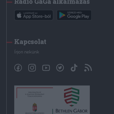
Rádió GaGa alkalmazás
Kapcsolat
Írjon nekünk