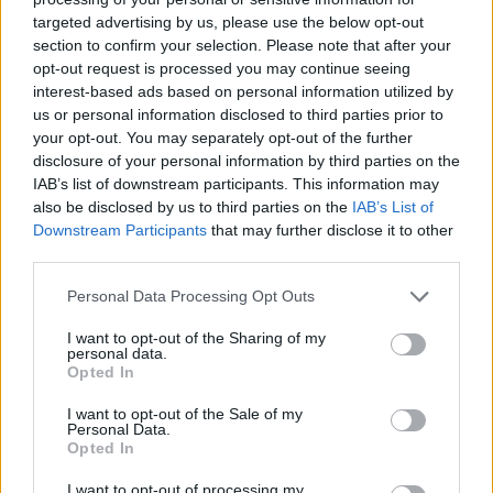
targeted advertising by us, please use the below opt-out
section to confirm your selection. Please note that after your
Hasznos
opt-out request is processed you may continue seeing
interest-based ads based on personal information utilized by
Impresszum
us or personal information disclosed to third parties prior to
your opt-out. You may separately opt-out of the further
Szerzői jogok
disclosure of your personal information by third parties on the
Adatvédelmi tájékoztató
IAB’s list of downstream participants. This information may
Cookie-kezelési tájékoztató
also be disclosed by us to third parties on the
IAB’s List of
Downstream Participants
that may further disclose it to other
Hozzászólási szabályzat
third parties.
Nyomtatott lapjaink archívuma
Székely Hírmondó archívuma
Personal Data Processing Opt Outs
Médiaajánlat
I want to opt-out of the Sharing of my
personal data.
Opted In
Látogatottsági adatok
I want to opt-out of the Sale of my
Personal Data.
Sütibeállítások
Opted In
I want to opt-out of processing my