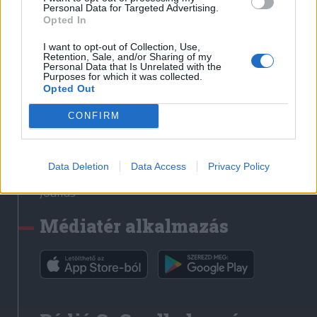
Médiatér
Personal Data for Targeted Advertising.
Opted In
Székely Sport
I want to opt-out of Collection, Use,
Liget
Retention, Sale, and/or Sharing of my
Personal Data that Is Unrelated with the
Krónika
Purposes for which it was collected.
Opted Out
Bihari Napló
Erdélyi Napló
CONFIRM
Főtér
Nőileg
Data Deletion
Data Access
Privacy Policy
Rádió GaGa
Jóállás
Médiatér alkalmazás