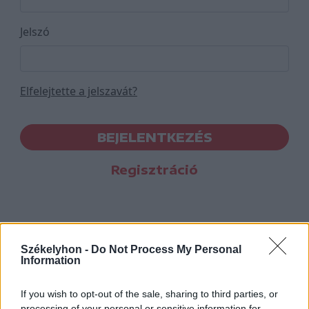
Jelszó
Elfelejtette a jelszavát?
BEJELENTKEZÉS
Regisztráció
Székelyhon -
Do Not Process My Personal
Information
If you wish to opt-out of the sale, sharing to third parties, or
processing of your personal or sensitive information for