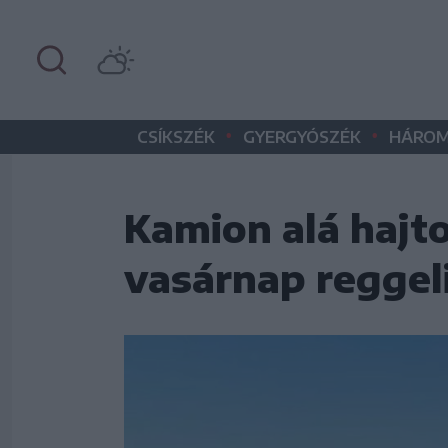
•
•
CSÍKSZÉK
GYERGYÓSZÉK
HÁROM
Kamion alá hajto
vasárnap reggel