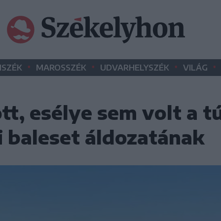
•
•
•
•
SZÉK
MAROSSZÉK
UDVARHELYSZÉK
VILÁG
tt, esélye sem volt a tú
i baleset áldozatának