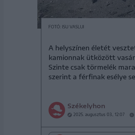
FOTÓ: ISU VASLUI
A helyszínen életét veszte
kamionnak ütközött vasárn
Szinte csak törmelék mar
szerint a férfinak esélye s
Székelyhon
2025. augusztus 03., 12:07