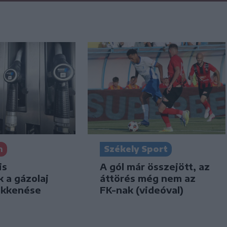
n
Székely Sport
is
A gól már összejött, az
k a gázolaj
áttörés még nem az
ökkenése
FK-nak (videóval)