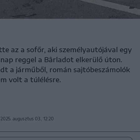
tte az a sofőr, aki személyautójával egy
ap reggel a Bârladot elkerülő úton.
adt a járműből, román sajtóbeszámolók
em volt a túlélésre.
2025. augusztus 03., 12:20