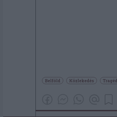
Belföld
Közlekedés
Tragéd