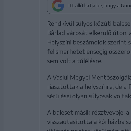
Itt állíthatja be, hogy a Go
Rendkívül súlyos közúti balese
Bârlad városát elkerülő úton, 
Helyszíni beszámolók szerint 
felismerhetetlenségig összeron
sem volt a túlélésre.
A Vaslui Megyei Mentőszolgál
riasztottak a helyszínre, de a 
sérülései olyan súlyosak voltak
A baleset másik résztvevője, 
visszautasította a kórházba sz
ütközés pontos körülményeit.