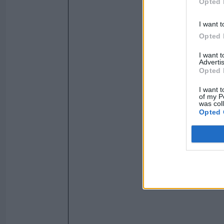
Opted 
I want t
Opted 
I want 
Advertis
Opted 
I want t
of my P
was col
Opted 