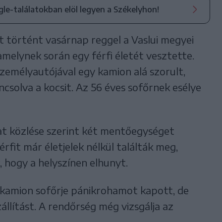
ogle-találatokban elöl legyen a Székelyhon!
t történt vasárnap reggel a Vaslui megyei
amelynek során egy férfi életét vesztette.
személyautójával egy kamion alá szorult,
csolva a kocsit. Az 56 éves sofőrnek esélye
at közlése szerint két mentőegységet
férfit már életjelek nélkül találták meg,
, hogy a helyszínen elhunyt.
a kamion sofőrje pánikrohamot kapott, de
állítást. A rendőrség még vizsgálja az