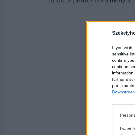
Székelyh
If you wish 
sensitive in
confirm you
continue se
information 
further disc
participants
Downstream 
Persona
I want t