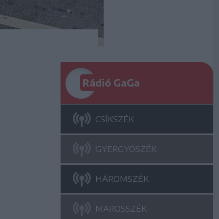
Rádió GaGa
CSÍKSZÉK
GYERGYÓSZÉK
HÁROMSZÉK
MAROSSZÉK