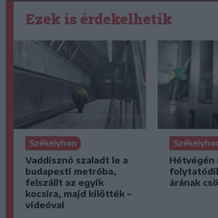
Ezek is érdekelhetik
Székelyhon
Székelyho
Vaddisznó szaladt le a
Hétvégén 
budapesti metróba,
folytatódi
felszállt az egyik
árának cs
kocsira, majd kilőtték –
videóval