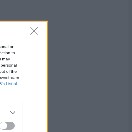
sonal or
ection to
ou may
 personal
out of the
 downstream
B’s List of