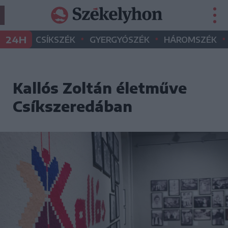
•
•
•
24H
CSÍKSZÉK
GYERGYÓSZÉK
HÁROMSZÉK
Kallós Zoltán életműve
Csíkszeredában