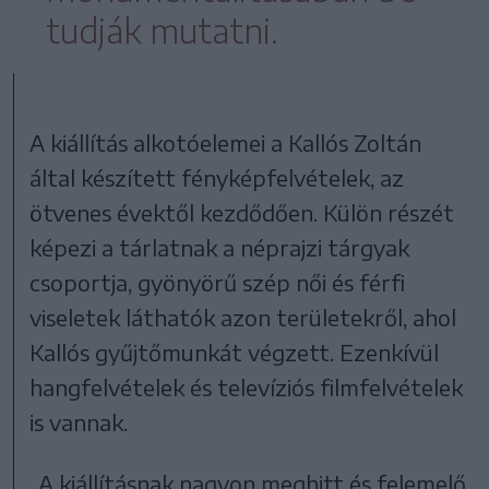
tudják mutatni.
A kiállítás alkotóelemei a Kallós Zoltán
által készített fényképfelvételek, az
ötvenes évektől kezdődően. Külön részét
képezi a tárlatnak a néprajzi tárgyak
csoportja, gyönyörű szép női és férfi
viseletek láthatók azon területekről, ahol
Kallós gyűjtőmunkát végzett. Ezenkívül
hangfelvételek és televíziós filmfelvételek
is vannak.
„A kiállításnak nagyon meghitt és felemelő