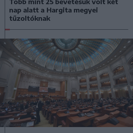
Több mint 25 bevetésük volt két
nap alatt a Hargita megyei
tűzoltóknak