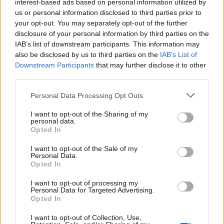
interest-based ads based on personal information utilized by
us or personal information disclosed to third parties prior to
your opt-out. You may separately opt-out of the further
disclosure of your personal information by third parties on the
IAB’s list of downstream participants. This information may
also be disclosed by us to third parties on the
IAB’s List of
Downstream Participants
that may further disclose it to other
2026. augusztus 05., szerda
third parties.
Agresszió, tartozások és javítások
Personal Data Processing Opt Outs
a székelyudvarhelyi szociális
tömbházakban
I want to opt-out of the Sharing of my
personal data.
Opted In
I want to opt-out of the Sale of my
Personal Data.
Opted In
I want to opt-out of processing my
Personal Data for Targeted Advertising.
Opted In
I want to opt-out of Collection, Use,