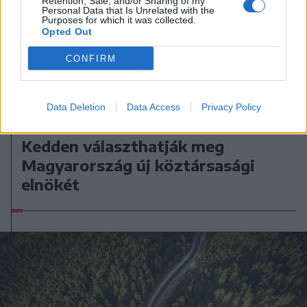
Retention, Sale, and/or Sharing of my
Personal Data that Is Unrelated with the
Purposes for which it was collected.
Opted Out
CONFIRM
Data Deletion
Data Access
Privacy Policy
2026. augusztus 05., szerda
Kedden választhatják meg
Magyarország új köztársasági
elnökét