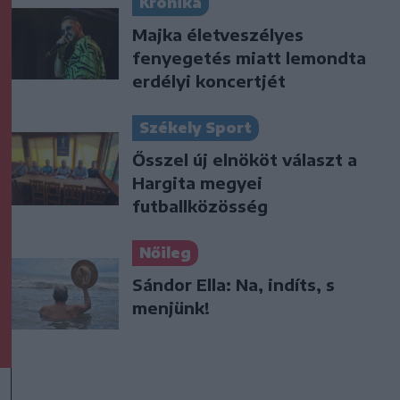
Krónika
Majka életveszélyes
fenyegetés miatt lemondta
erdélyi koncertjét
Székely Sport
Ősszel új elnököt választ a
Hargita megyei
futballközösség
Nőileg
Sándor Ella: Na, indíts, s
menjünk!