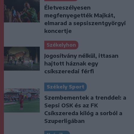
Életveszélyesen
megfenyegették Majkát,
elmarad a sepsiszentgyörgyi
koncertje
Székelyhon
Jogosítvány nélkül, ittasan
hajtott háznak egy
csíkszeredai férfi
Székely Sport
Szembementek a trenddel: a
Sepsi OSK és az FK
Csíkszereda kilóg a sorból a
Szuperligában