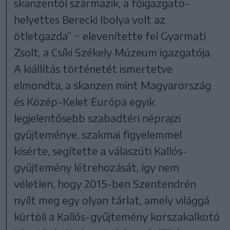
skanzentől származik, a főigazgató-
helyettes Berecki Ibolya volt az
ötletgazda” − elevenítette fel Gyarmati
Zsolt, a Csíki Székely Múzeum igazgatója.
A kiállítás történetét ismertetve
elmondta, a skanzen mint Magyarország
és Közép-Kelet Európa egyik
legjelentősebb szabadtéri néprajzi
gyűjteménye, szakmai figyelemmel
kísérte, segítette a válaszúti Kallós-
gyűjtemény létrehozását, így nem
véletlen, hogy 2015-ben Szentendrén
nyílt meg egy olyan tárlat, amely világgá
kürtöli a Kallós-gyűjtemény korszakalkotó