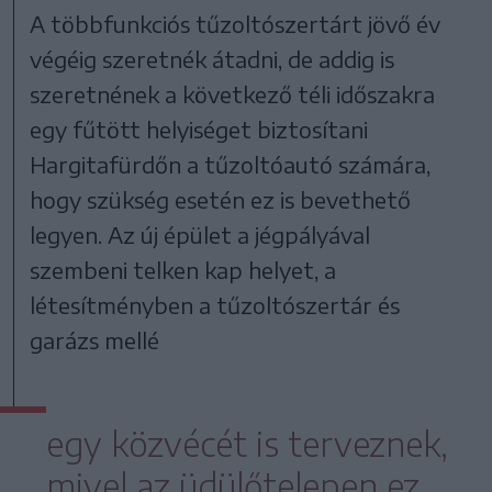
A többfunkciós tűzoltószertárt jövő év
végéig szeretnék átadni, de addig is
szeretnének a következő téli időszakra
egy fűtött helyiséget biztosítani
Hargitafürdőn a tűzoltóautó számára,
hogy szükség esetén ez is bevethető
legyen. Az új épület a jégpályával
szembeni telken kap helyet, a
létesítményben a tűzoltószertár és
garázs mellé
egy közvécét is terveznek,
mivel az üdülőtelepen ez