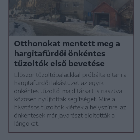
Otthonokat mentett meg a
hargitafürdői önkéntes
tűzoltók első bevetése
Először tűzoltópalackkal próbálta oltani a
hargitafürdői lakástüzet az egyik
önkéntes tűzoltó, majd társait is riasztva
közösen nyújtottak segítséget. Mire a
hivatásos tűzoltók kiértek a helyszínre, az
önkéntesek már javarészt eloltották a
lángokat.