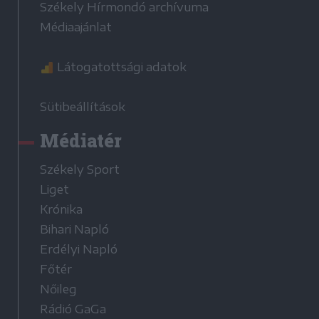
Székely Hírmondó archívuma
Médiaajánlat
Látogatottsági adatok
Sütibeállítások
Médiatér
Székely Sport
Liget
Krónika
Bihari Napló
Erdélyi Napló
Főtér
Nőileg
Rádió GaGa