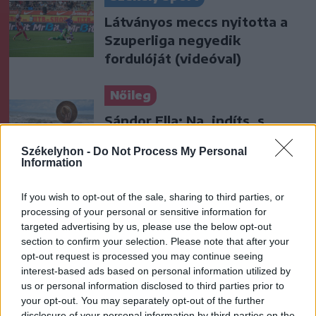
Látványos meccs nyitotta a
Szuperliga negyedik
fordulóját (videóval)
Nőileg
Sándor Ella: Na, indíts, s
menjünk!
Székelyhon -
Do Not Process My Personal
Information
If you wish to opt-out of the sale, sharing to third parties, or
processing of your personal or sensitive information for
targeted advertising by us, please use the below opt-out
section to confirm your selection. Please note that after your
opt-out request is processed you may continue seeing
A rovat további cikkei
interest-based ads based on personal information utilized by
us or personal information disclosed to third parties prior to
your opt-out. You may separately opt-out of the further
disclosure of your personal information by third parties on the