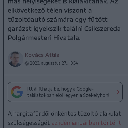
más helyiségeket is kialakítanak. Az
elkövetkező télen viszont a
tűzoltóautó számára egy fűtött
garázst igyekszik találni Csíkszereda
Polgármesteri Hivatala.
Kovács Attila
2023. augusztus 27., 13:54
Itt állíthatja be, hogy a Google-
találatokban elöl legyen a Székelyhon!
A hargitafürdői önkéntes tűzoltó alakulat
szükségességét
az idén januárban történt