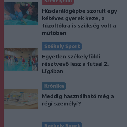
Székelyhon
Húsdarálógépbe szorult egy
kétéves gyerek keze, a
tűzoltókra is szükség volt a
műtőben
Székely Sport
Egyetlen székelyföldi
résztvevő lesz a futsal 2.
Ligában
Krónika
Meddig használható még a
régi személyi?
Székely Sport