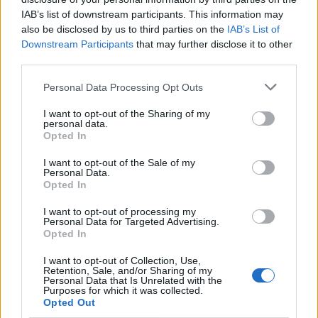
IAB’s list of downstream participants. This information may
also be disclosed by us to third parties on the
IAB’s List of
Downstream Participants
that may further disclose it to other
third parties.
Personal Data Processing Opt Outs
I want to opt-out of the Sharing of my
personal data.
Opted In
I want to opt-out of the Sale of my
Personal Data.
Opted In
I want to opt-out of processing my
2026. augusztus 08., szombat
Personal Data for Targeted Advertising.
Opted In
Hétvégén is folytatódik a gázolaj
árának csökkenése
I want to opt-out of Collection, Use,
Retention, Sale, and/or Sharing of my
Personal Data that Is Unrelated with the
Purposes for which it was collected.
Opted Out