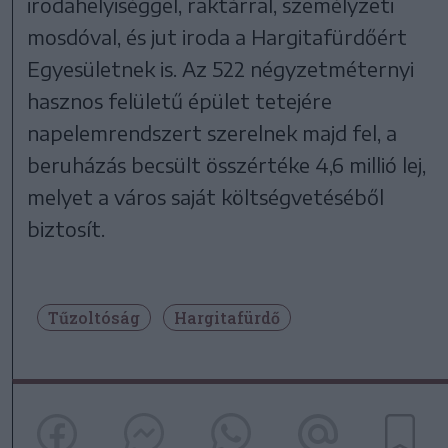
irodahelyiséggel, raktárral, személyzeti
mosdóval, és jut iroda a Hargitafürdőért
Egyesületnek is. Az 522 négyzetméternyi
hasznos felületű épület tetejére
napelemrendszert szerelnek majd fel, a
beruházás becsült összértéke 4,6 millió lej,
melyet a város saját költségvetéséből
biztosít.
Tűzoltóság
Hargitafürdő