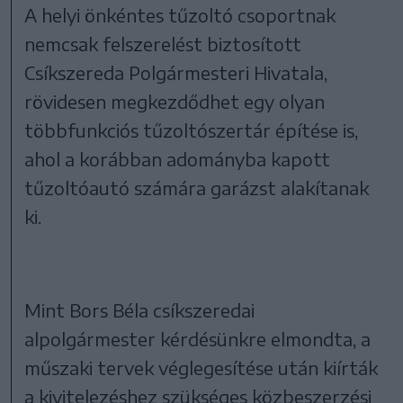
A helyi önkéntes tűzoltó csoportnak
nemcsak felszerelést biztosított
Csíkszereda Polgármesteri Hivatala,
rövidesen megkezdődhet egy olyan
többfunkciós tűzoltószertár építése is,
ahol a korábban adományba kapott
tűzoltóautó számára garázst alakítanak
ki.
Mint Bors Béla csíkszeredai
alpolgármester kérdésünkre elmondta, a
műszaki tervek véglegesítése után kiírták
a kivitelezéshez szükséges közbeszerzési