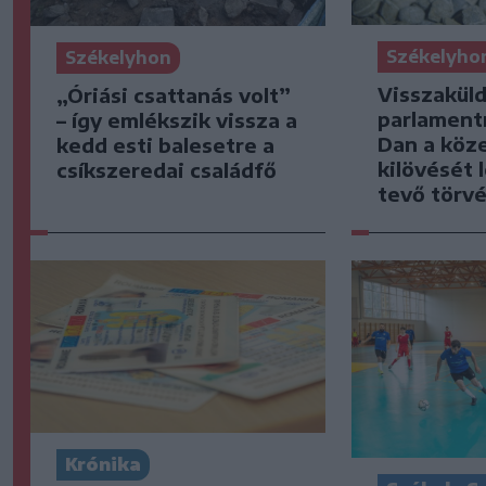
Székelyho
Székelyhon
Visszaküld
„Óriási csattanás volt”
parlament
– így emlékszik vissza a
Dan a köz
kedd esti balesetre a
kilövését 
csíkszeredai családfő
tevő törv
Krónika