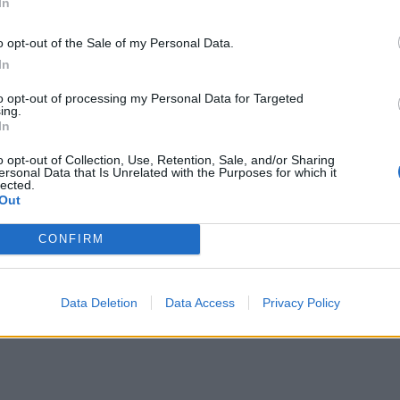
en a 80 százaléka.
In
o opt-out of the Sale of my Personal Data.
In
le az önrész kifizetése mellett egy használt
to opt-out of processing my Personal Data for Targeted
ing.
In
o opt-out of Collection, Use, Retention, Sale, and/or Sharing
több 55 ezer euró (áfával együtt) értékű
ersonal Data that Is Unrelated with the Purposes for which it
lected.
a igényelhetnek támogatást.
Out
CONFIRM
özzétette a honlapján a programban
t.
Data Deletion
Data Access
Privacy Policy