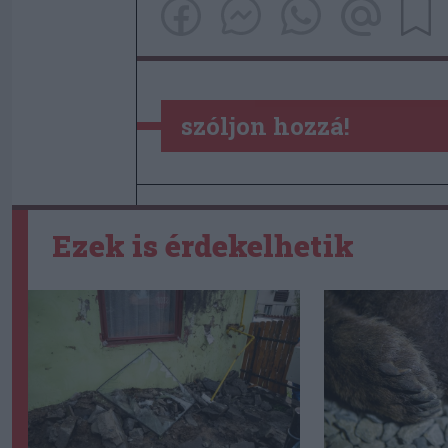
szóljon hozzá!
Ezek is érdekelhetik