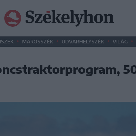
•
•
•
•
SZÉK
MAROSSZÉK
UDVARHELYSZÉK
VILÁG
oncstraktorprogram, 50