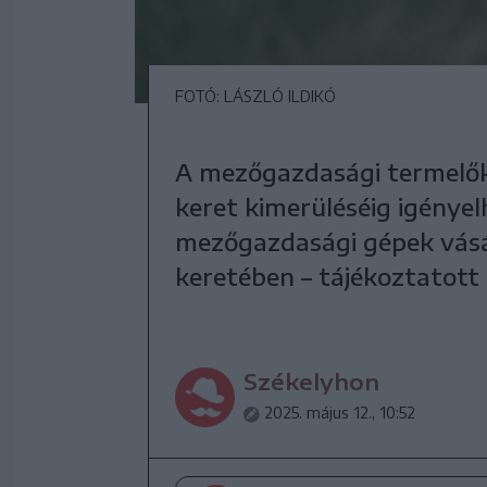
FOTÓ: LÁSZLÓ ILDIKÓ
A mezőgazdasági termelők 
keret kimerüléséig igénye
mezőgazdasági gépek vásá
keretében – tájékoztatott
Székelyhon
2025. május 12., 10:52