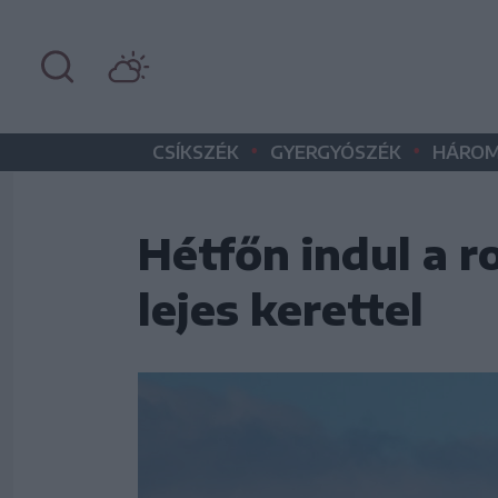
•
•
CSÍKSZÉK
GYERGYÓSZÉK
HÁROM
Hétfőn indul a r
lejes kerettel