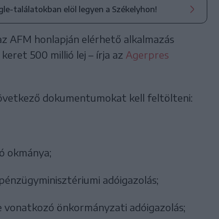
ogle-találatokban elöl legyen a Székelyhon!
az AFM honlapján elérhető alkalmazás
keret 500 millió lej – írja az
Agerpres
övetkező dokumentumokat kell feltölteni:
tó okmánya;
t pénzügyminisztériumi adóigazolás;
kre vonatkozó önkormányzati adóigazolás;