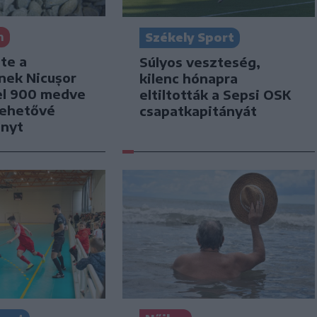
n
Székely Sport
te a
Súlyos veszteség,
nek Nicușor
kilenc hónapra
el 900 medve
eltiltották a Sepsi OSK
lehetővé
csapatkapitányát
ényt