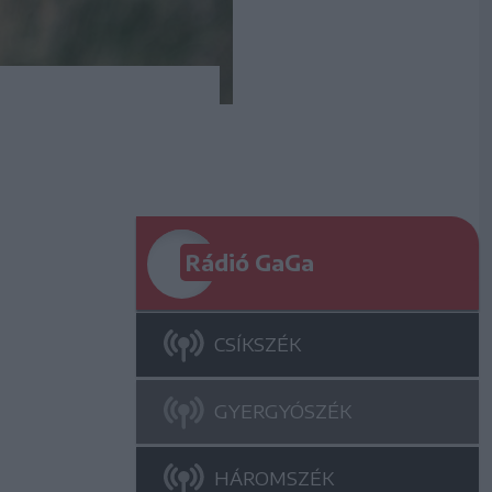
Rádió GaGa
CSÍKSZÉK
GYERGYÓSZÉK
HÁROMSZÉK