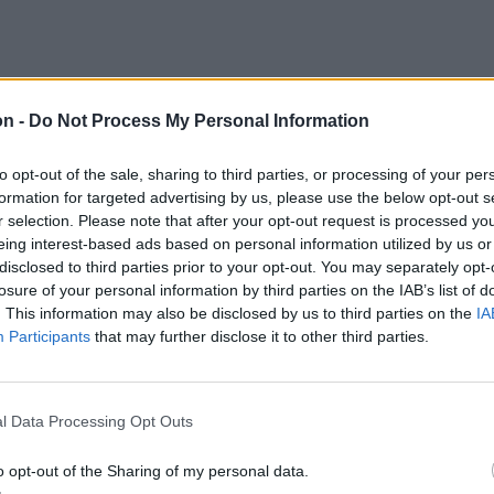
pályázati kiírás keretében csak egyszer
on -
Do Not Process My Personal Information
 traktor vagy mezőgazdasági gép és
lékeztetett közleményében az AFM.
to opt-out of the sale, sharing to third parties, or processing of your per
formation for targeted advertising by us, please use the below opt-out s
azdasági quadokra (ATV), kishaszon-
r selection. Please note that after your opt-out request is processed y
zdasági drónokra.
eing interest-based ads based on personal information utilized by us or
disclosed to third parties prior to your opt-out. You may separately opt-
losure of your personal information by third parties on the IAB’s list of
. This information may also be disclosed by us to third parties on the
IA
ő támogatás az új traktor
Participants
that may further disclose it to other third parties.
gazdasági gép
l Data Processing Opt Outs
 százaléka, a fiatal
o opt-out of the Sharing of my personal data.