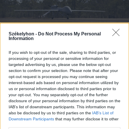
Székelyhon -
Do Not Process My Personal
Information
2026. augusztus 08., szombat
If you wish to opt-out of the sale, sharing to third parties, or
processing of your personal or sensitive information for
Románia irányából érkező ukrán
targeted advertising by us, please use the below opt-out
csalidrón robbant fel Bulgáriában –
section to confirm your selection. Please note that after your
frissítve
opt-out request is processed you may continue seeing
interest-based ads based on personal information utilized by
us or personal information disclosed to third parties prior to
your opt-out. You may separately opt-out of the further
disclosure of your personal information by third parties on the
IAB’s list of downstream participants. This information may
also be disclosed by us to third parties on the
IAB’s List of
Downstream Participants
that may further disclose it to other
third parties.