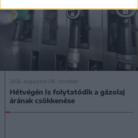
2026. augusztus 08., szombat
Hétvégén is folytatódik a gázolaj
árának csökkenése