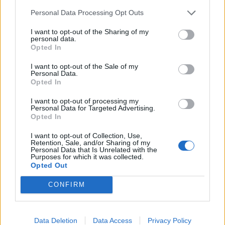
Personal Data Processing Opt Outs
I want to opt-out of the Sharing of my
personal data.
Opted In
I want to opt-out of the Sale of my
Personal Data.
Opted In
I want to opt-out of processing my
Personal Data for Targeted Advertising.
2026. augusztus 08., szombat
Opted In
Vaddisznó szaladt le a budapesti
I want to opt-out of Collection, Use,
metróba, felszállt az egyik kocsira,
Retention, Sale, and/or Sharing of my
Personal Data that Is Unrelated with the
majd kilőtték – videóval
Purposes for which it was collected.
Opted Out
CONFIRM
Data Deletion
Data Access
Privacy Policy