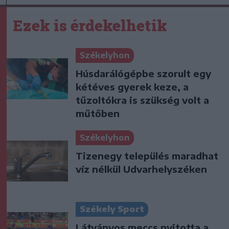
Ezek is érdekelhetik
Székelyhon
Húsdarálógépbe szorult egy
kétéves gyerek keze, a
tűzoltókra is szükség volt a
műtőben
Székelyhon
Tizenegy település maradhat
víz nélkül Udvarhelyszéken
Székely Sport
Látványos meccs nyitotta a