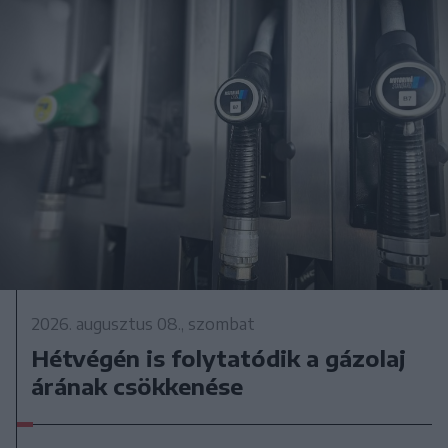
2026. augusztus 08., szombat
Hétvégén is folytatódik a gázolaj
árának csökkenése