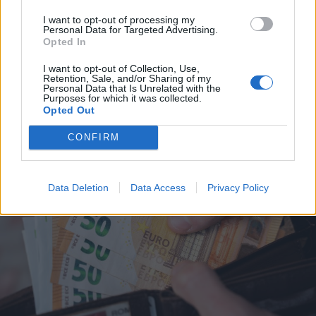
Uszályokat süllyesztenek a Dunába
I want to opt-out of processing my
a csernavodai atomerőmű
Personal Data for Targeted Advertising.
üzemben tartása érdekében –
Opted In
videóval
I want to opt-out of Collection, Use,
Retention, Sale, and/or Sharing of my
Personal Data that Is Unrelated with the
Purposes for which it was collected.
Opted Out
CONFIRM
Data Deletion
Data Access
Privacy Policy