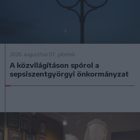
2026. augusztus 07., péntek
A közvilágításon spórol a
sepsiszentgyörgyi önkormányzat