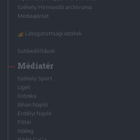
Székely Hírmondó archívuma
Médiaajánlat
Látogatottsági adatok
Sütibeállítások
Médiatér
Székely Sport
Liget
Krónika
Bihari Napló
Erdélyi Napló
Főtér
Nőileg
Rádió GaGa