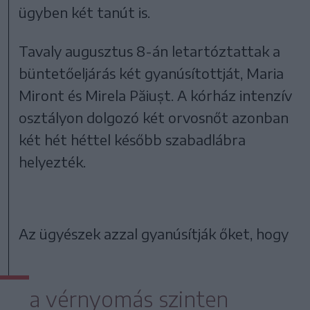
ügyben két tanút is.
Tavaly augusztus 8-án letartóztattak a
büntetőeljárás két gyanúsítottját, Maria
Miront és Mirela Păiușt. A kórház intenzív
osztályon dolgozó két orvosnőt azonban
két hét héttel később szabadlábra
helyezték.
Az ügyészek azzal gyanúsítják őket, hogy
a vérnyomás szinten