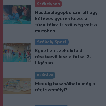
Székelyhon
Húsdarálógépbe szorult egy
kétéves gyerek keze, a
tűzoltókra is szükség volt a
műtőben
Székely Sport
Egyetlen székelyföldi
résztvevő lesz a futsal 2.
Ligában
Krónika
Meddig használható még a
régi személyi?