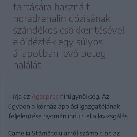
tartására használt
noradrenalin dózisának
szándékos csökkentésével
előidézték egy súlyos
állapotban levő beteg
halálát
– írja az
Agerpres
hírügynökség. Az
ügyben a kórház ápolási igazgatójának
feljelentése nyomán indult el a kivizsgálás.
Camelia Stămătoiu arról számolt be az