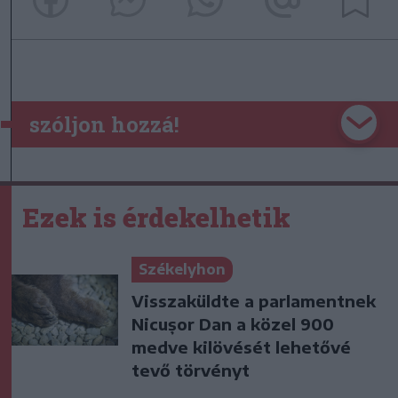
szóljon hozzá!
Ezek is érdekelhetik
Székelyhon
Visszaküldte a parlamentnek
Nicușor Dan a közel 900
medve kilövését lehetővé
tevő törvényt