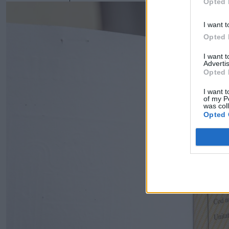
Opted 
I want t
Opted 
I want 
Advertis
Opted 
I want t
of my P
was col
Opted 