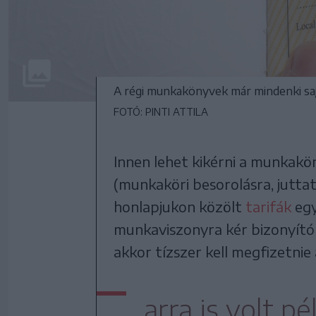
A régi munkakönyvek már mindenki saj
FOTÓ: PINTI ATTILA
Innen lehet kikérni a munkakö
(munkaköri besorolásra, juttat
honlapjukon közölt
tarifák
egy
munkaviszonyra kér bizonyító 
akkor tízszer kell megfizetnie a
arra is volt p