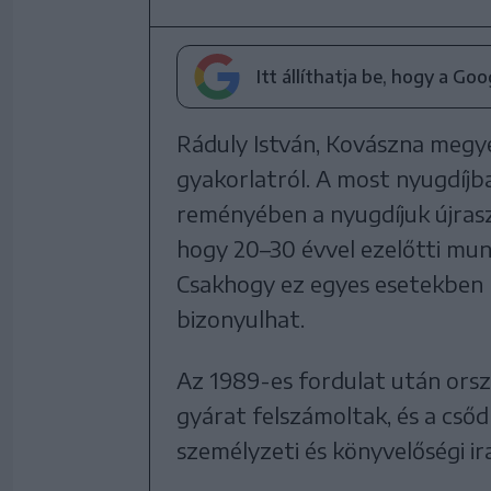
Itt állíthatja be, hogy a Go
Ráduly István, Kovászna megye
gyakorlatról. A most nyugdíjba
reményében a nyugdíjuk újras
hogy 20–30 évvel ezelőtti mun
Csakhogy ez egyes esetekben 
bizonyulhat.
Az 1989-es fordulat után orsz
gyárat felszámoltak, és a cső
személyzeti és könyvelőségi ir