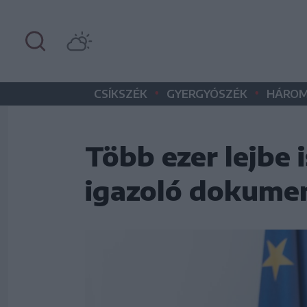
•
•
CSÍKSZÉK
GYERGYÓSZÉK
HÁROM
Több ezer lejbe 
igazoló dokume