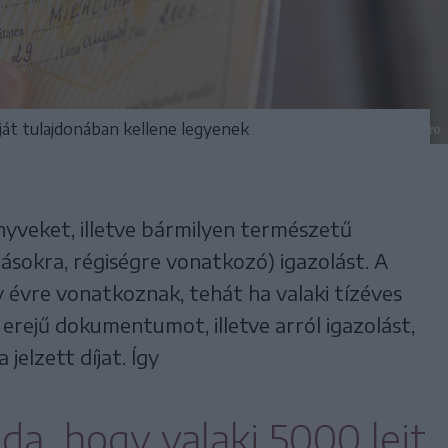
át tulajdonában kellene legyenek
nyveket, illetve bármilyen természetű
ásokra, régiségre vonatkozó) igazolást. A
 évre vonatkoznak, tehát ha valaki tízéves
erejű dokumentumot, illetve arról igazolást,
 jelzett díjat. Így
élda, hogy valaki 5000 lejt