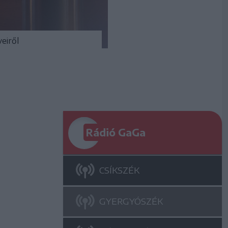
eiről
Rádió GaGa
CSÍKSZÉK
GYERGYÓSZÉK