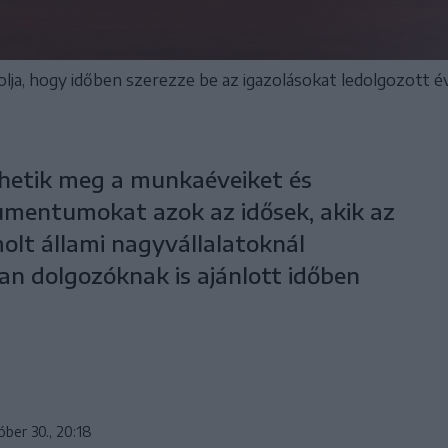
lja, hogy időben szerezze be az igazolásokat ledolgozott év
hetik meg a munkaéveiket és
umentumokat azok az idősek, akik az
olt állami nagyvállalatoknál
van dolgozóknak is ajánlott időben
óber 30., 20:18