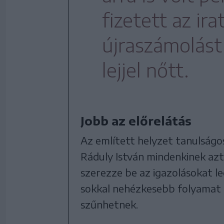
fizetett az ir
újraszámolást
lejjel nőtt.
Jobb az előrelátás
Az említett helyzet tanulságo
Ráduly István mindenkinek azt 
szerezze be az igazolásokat l
sokkal nehézkesebb folyamat l
szűnhetnek.