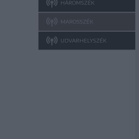
HÁROMSZÉK
MAROSSZÉK
UDVARHELYSZÉK