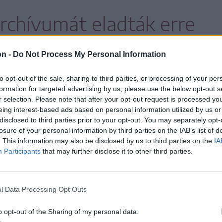
rchívumát eladták erre
magáncégeknek, amelyek
on -
Do Not Process My Personal Information
érik a hozzájuk
to opt-out of the sale, sharing to third parties, or processing of your per
formation for targeted advertising by us, please use the below opt-out s
a dokumentumok árát.
r selection. Please note that after your opt-out request is processed y
eing interest-based ads based on personal information utilized by us or
disclosed to third parties prior to your opt-out. You may separately opt-
losure of your personal information by third parties on the IAB’s list of
. This information may also be disclosed by us to third parties on the
IA
i volt kenyérgyár (Mopaco), a
Participants
that may further disclose it to other third parties.
ovásznai Triotro és a zabolai Benchi Prod
zottjának az iratai egy kolozsvári cégnél
l Data Processing Opt Outs
ele Transilvania SRL) vannak.
o opt-out of the Sharing of my personal data.