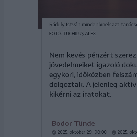
Ráduly István mindenkinek azt tanácso
FOTÓ: TUCHILUȘ ALEX
Nem kevés pénzért szerez
jövedelmeiket igazoló dok
egykori, időközben felszám
dolgoztak. A jelenleg aktí
kikérni az iratokat.
Bodor Tünde
2025. október 29., 08:00
2025. okt