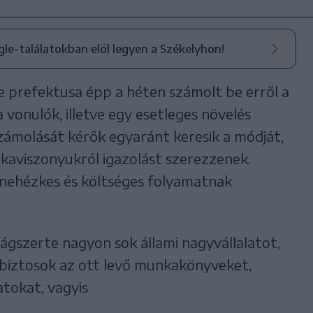
ogle-találatokban elöl legyen a Székelyhon!
 prefektusa épp a héten számolt be erről a
 vonulók, illetve egy esetleges növelés
zámolását kérők egyaránt keresik a módját,
kaviszonyukról igazolást szerezzenek.
nehézkes és költséges folyamatnak
ágszerte nagyon sok állami nagyvállalatot,
dbiztosok az ott levő munkakönyveket,
atokat, vagyis