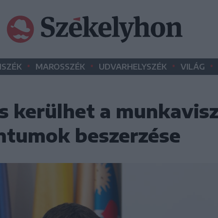
•
•
•
•
SZÉK
MAROSSZÉK
UDVARHELYSZÉK
VILÁG
is kerülhet a munkavis
ntumok beszerzése