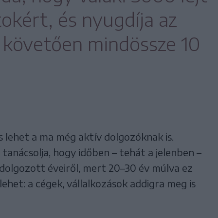
atokért, és nyugdíja az
 követően mindössze 10
s lehet a ma még aktív dolgozóknak is.
tanácsolja, hogy időben – tehát a jelenben –
edolgozott éveiről, mert 20–30 év múlva ez
ehet: a cégek, vállalkozások addigra meg is