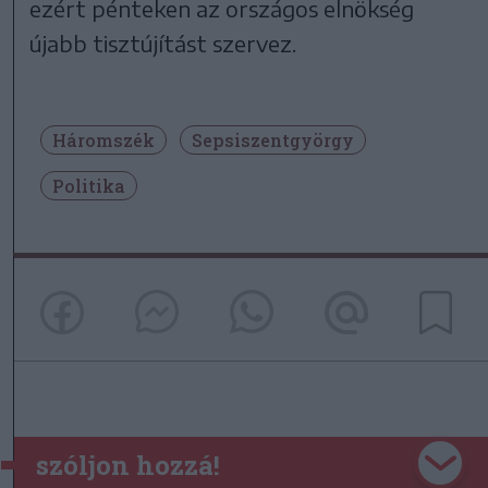
ezért pénteken az országos elnökség
újabb tisztújítást szervez.
Háromszék
Sepsiszentgyörgy
Politika
szóljon hozzá!