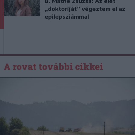
B. Máthé Zsuzsa: Az élet
„doktoriját” végeztem el az
epilepsziámmal
A rovat további cikkei