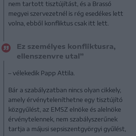
nem tartott tisztújítást, és a Brassó
megyei szervezetnél is rég esedékes lett
volna, ebből konfliktus csak itt lett.
Ez személyes konfliktusra,
ellenszenvre utal”
– vélekedik Papp Attila.
Bár a szabályzatban nincs olyan cikkely,
amely érvényteleníthetne egy tisztújító
közgyűlést, az EMSZ elnöke és alelnöke
érvénytelennek, nem szabályszerűnek
tartja a májusi sepsiszentgyörgyi gyűlést,