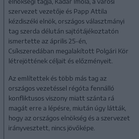
elnökségi tagja, Kádár Imola, a városi
szervezet vezetője és Papp Attila
kézdiszéki elnök, országos választmányi
tag szerda délután sajtótájékoztatón
ismertette az április 25-én,
Csíkszeredában megalakított Polgári Kör
létrejöttének céljait és előzményeit.
Az említettek és több más tag az
országos vezetéssel régóta fennálló
konfliktusos viszony miatt szánta rá
magát erre a lépésre, miután úgy látták,
hogy az országos elnökség és a szervezet
irányvesztett, nincs jövőképe.