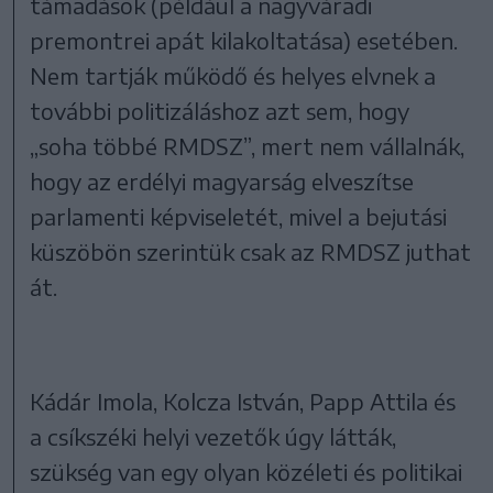
támadások (például a
nagyváradi
premontrei apát kilakoltatása)
esetében.
Nem tartják működő és helyes elvnek a
további politizáláshoz azt sem, hogy
„soha többé RMDSZ”, mert nem vállalnák,
hogy az erdélyi magyarság elveszítse
parlamenti képviseletét, mivel a bejutási
küszöbön szerintük csak az RMDSZ juthat
át.
Kádár Imola, Kolcza István, Papp Attila és
a csíkszéki helyi vezetők úgy látták,
szükség van egy olyan közéleti és politikai