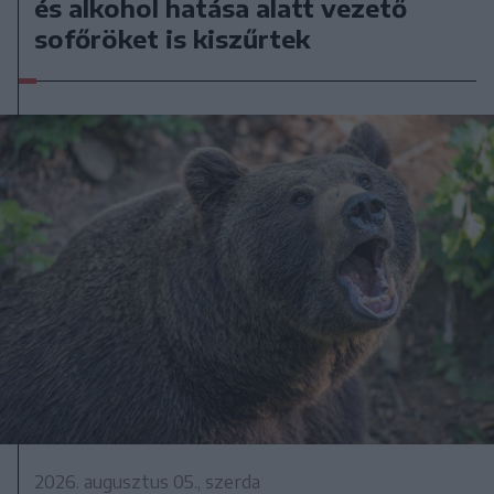
és alkohol hatása alatt vezető
sofőröket is kiszűrtek
2026. augusztus 05., szerda