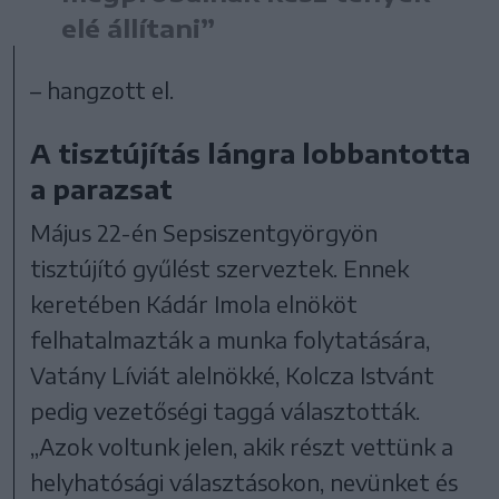
elé állítani”
– hangzott el.
A tisztújítás lángra lobbantotta
a parazsat
Május 22-én Sepsiszentgyörgyön
tisztújító gyűlést szerveztek. Ennek
keretében Kádár Imola elnököt
felhatalmazták a munka folytatására,
Vatány Líviát
alelnökké,
Kolcza Istvánt
pedig
vezetőségi taggá
választották
.
„Azok voltunk jelen, akik részt vettünk a
helyhatósági választásokon, nevünket és