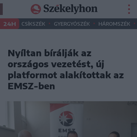
•
•
•
24H
CSÍKSZÉK
GYERGYÓSZÉK
HÁROMSZÉK
Nyíltan bírálják az
országos vezetést, új
platformot alakítottak az
EMSZ-ben