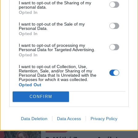
I want to opt-out of the Sharing of my
personal data.
Aranyérmek sokaságával tért
Opted In
haza Kőszegről a Godako
I want to opt-out of the Sale of my
Personal Data.
Opted In
Krónika
I want to opt-out of processing my
Personal Data for Targeted Advertising.
Putyin egy NATO-tagállam
Opted In
megtámadására készül az
I want to opt-out of Collection, Use,
amerikai hírszerzés szerint
Retention, Sale, and/or Sharing of my
Personal Data that Is Unrelated with the
Purposes for which it was collected.
Székely Sport
Opted Out
Kulcsjátékosok nélkül készül a
CONFIRM
Farul az FK Csíkszereda ellen
Data Deletion
Data Access
Privacy Policy
Nőileg