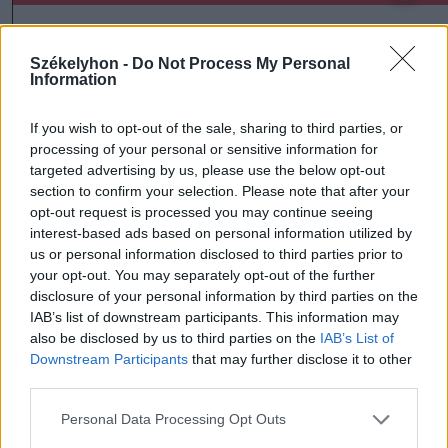
Székelyhon -
Do Not Process My Personal
Ezek is érdekelhetik
Information
If you wish to opt-out of the sale, sharing to third parties, or
Székelyhon
processing of your personal or sensitive information for
targeted advertising by us, please use the below opt-out
Tizenegy település maradhat
section to confirm your selection. Please note that after your
víz nélkül Udvarhelyszéken
opt-out request is processed you may continue seeing
interest-based ads based on personal information utilized by
us or personal information disclosed to third parties prior to
your opt-out. You may separately opt-out of the further
Székelyhon
disclosure of your personal information by third parties on the
Húsdarálógépbe szorult egy
IAB’s list of downstream participants. This information may
also be disclosed by us to third parties on the
IAB’s List of
kétéves gyerek keze, a
Downstream Participants
that may further disclose it to other
tűzoltókra is szükség volt a
third parties.
műtőben
Personal Data Processing Opt Outs
Székely Sport