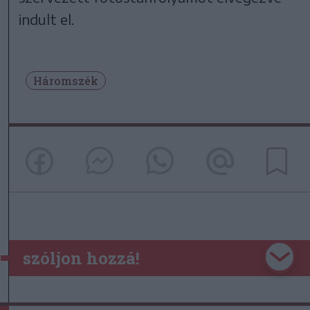
indult el.
Háromszék
szóljon hozzá!