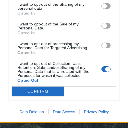
I want to opt-out of the Sharing of my
personal data.
Opted In
I want to opt-out of the Sale of my
Personal Data.
Opted In
I want to opt-out of processing my
Personal Data for Targeted Advertising.
Opted In
2026. augusztus 06., csütörtök
I want to opt-out of Collection, Use,
Lakossági fórum az Állomás
Retention, Sale, and/or Sharing of my
Personal Data that Is Unrelated with the
negyedben: panaszok és igények a
Purposes for which it was collected.
Opted Out
tó körül
CONFIRM
Data Deletion
Data Access
Privacy Policy