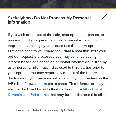
Székelyhon -
Do Not Process My Personal
Information
If you wish to opt-out of the sale, sharing to third parties, or
processing of your personal or sensitive information for
targeted advertising by us, please use the below opt-out
2026. augusztus 07., péntek
section to confirm your selection. Please note that after your
Hat hónap alatt egy egész juhnyáj
opt-out request is processed you may continue seeing
interest-based ads based on personal information utilized by
lett a vadak áldozata Háromszéken
us or personal information disclosed to third parties prior to
your opt-out. You may separately opt-out of the further
disclosure of your personal information by third parties on the
IAB’s list of downstream participants. This information may
also be disclosed by us to third parties on the
IAB’s List of
Downstream Participants
that may further disclose it to other
third parties.
Personal Data Processing Opt Outs