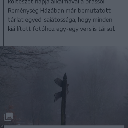
költészet napja alkalmával a brassói
Reménység Házában már bemutatott
tárlat egyedi sajátossága, hogy minden
kiállított fotóhoz egy-egy vers is társul.