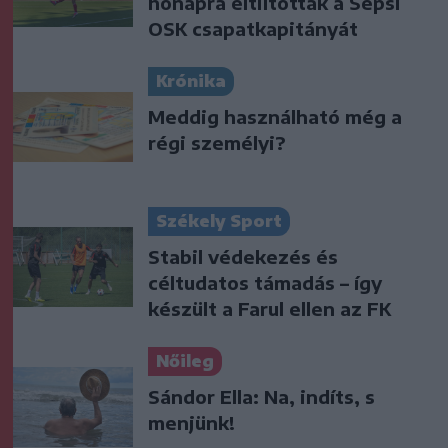
hónapra eltiltották a Sepsi
OSK csapatkapitányát
Krónika
Meddig használható még a
régi személyi?
Székely Sport
Stabil védekezés és
céltudatos támadás – így
készült a Farul ellen az FK
Nőileg
Sándor Ella: Na, indíts, s
menjünk!