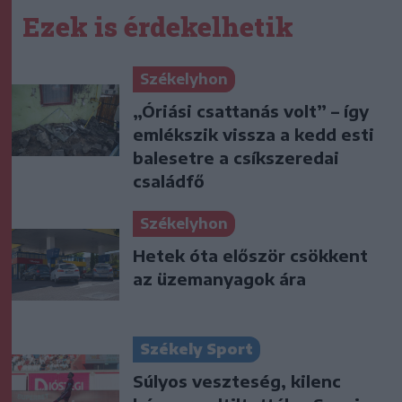
Ezek is érdekelhetik
Székelyhon
„Óriási csattanás volt” – így
emlékszik vissza a kedd esti
balesetre a csíkszeredai
családfő
Székelyhon
Hetek óta először csökkent
az üzemanyagok ára
Székely Sport
Súlyos veszteség, kilenc