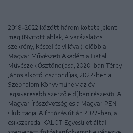
2018–2022 között három kötete jelent
meg (Nyitott ablak, A varázslatos
szekrény, Késsel és villával); előbb a
Magyar Művészeti Akadémia Fiatal
Művészek Ösztöndíjasa, 2020-ban Térey
János alkotói ösztöndíjas, 2022-ben a
Széphalom Könyvműhely az év
legsikeresebb szerzője díjban részesíti. A
Magyar Írószövetség és a Magyar PEN
Club tagja. A fotózás útján 2022-ben, a
csíkszeredai KALOT Egyesület által
szervezett fotóstanfolyamot elvégezve