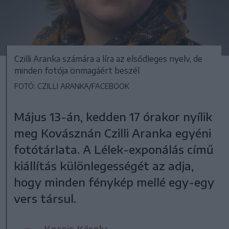
Czilli Aranka számára a líra az elsődleges nyelv, de
minden fotója önmagáért beszél
FOTÓ: CZILLI ARANKA/FACEBOOK
Május 13-án, kedden 17 órakor nyílik
meg Kovásznán Czilli Aranka egyéni
fotótárlata. A Lélek-exponálás című
kiállítás különlegességét az adja,
hogy minden fénykép mellé egy-egy
vers társul.
Kocsis Károly