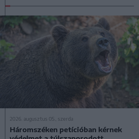
2026. augusztus 05., szerda
Háromszéken petícióban kérnek
védelmet a túlszaporodott