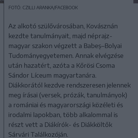
FOTÓ: CZILLI ARANKA/FACEBOOK
Az alkotó szülővárosában, Kovásznán
kezdte tanulmányait, majd néprajz-
magyar szakon végzett a Babeș–Bolyai
Tudományegyetemen. Annak elvégzése
után hazatért, azóta a Kőrösi Csoma
Sándor Líceum magyartanára.
Diákkorától kezdve rendszeresen jelennek
meg írásai (versek, prózák, tanulmányok)
a romániai és magyarországi közéleti és
irodalmi lapokban, több alkalommal is
részt vett a Diákírók- és Diákköltők
Sárvári Találkozóján.