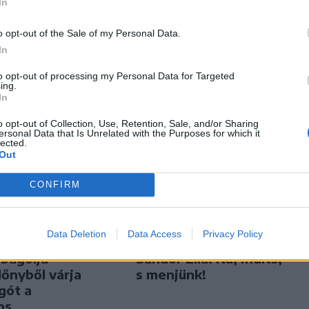
In
tt szexuális
ot egy
o opt-out of the Sale of my Personal Data.
nnyal
In
to opt-out of processing my Personal Data for Targeted
ing.
In
o opt-out of Collection, Use, Retention, Sale, and/or Sharing
ersonal Data that Is Unrelated with the Purposes for which it
lected.
Out
CONFIRM
port
Nőileg
Data Deletion
Data Access
Privacy Policy
bagólja
Sándor Ella: Na, indíts,
lőnyből várja
s menjünk!
gót a
os