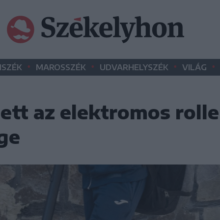
•
•
•
•
SZÉK
MAROSSZÉK
UDVARHELYSZÉK
VILÁG
ett az elektromos rolle
ége