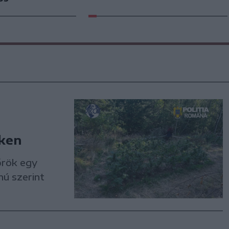
ken
őrök egy
nú szerint