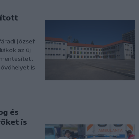
ított
áradi József
diákok az új
ymentesített
 óvóhelyet is
og és
öket is