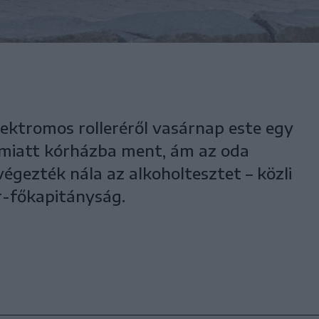
lektromos rolleréről vasárnap este egy
ei miatt kórházba ment, ám az oda
végezték nála az alkoholtesztet – közli
-főkapitányság.