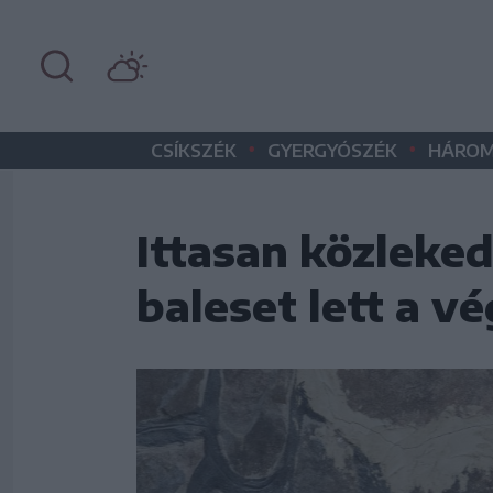
•
•
CSÍKSZÉK
GYERGYÓSZÉK
HÁROM
Ittasan közleked
baleset lett a v