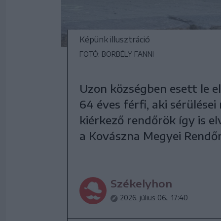
Képünk illusztráció
FOTÓ: BORBÉLY FANNI
Uzon községben esett le e
64 éves férfi, aki sérülés
kiérkező rendőrök így is el
a Kovászna Megyei Rendőr
Székelyhon
2026. július 06., 17:40