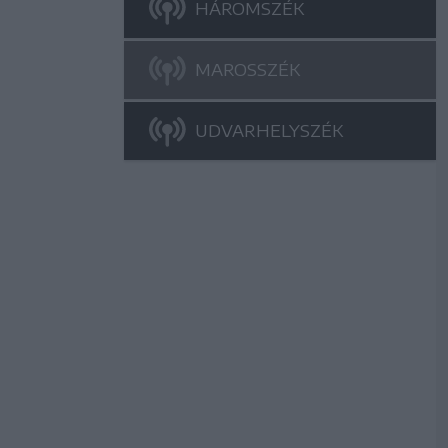
HÁROMSZÉK
MAROSSZÉK
UDVARHELYSZÉK