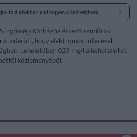
ogle-találatokban elöl legyen a Székelyhon!
i Sürgősségi Kórházba érkező rendőrök
iről kiderült, hogy elektromos rollerével
égben. Leheletében 0,22 mg/l alkoholszintet
 hétfői közleményéből.