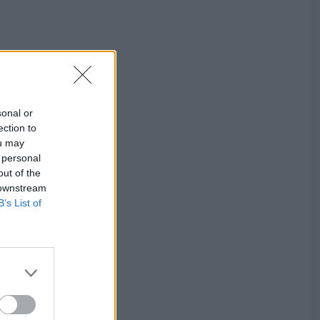
sonal or
ection to
ou may
 personal
out of the
 downstream
B’s List of