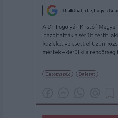
Itt állíthatja be, hogy a Go
A Dr. Fogolyán Kristóf Megye
igazoltatták a sérült férfit, ak
közlekedve esett el Uzon közs
mértek – derül ki a rendőrség
Háromszék
Baleset