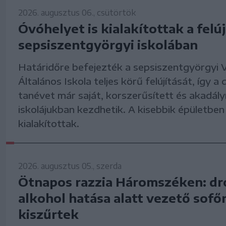
2026. augusztus 06., csütörtök
Óvóhelyet is kialakítottak a felúj
sepsiszentgyörgyi iskolában
Határidőre befejezték a sepsiszentgyörgyi V
Általános Iskola teljes körű felújítását, így a 
tanévet már saját, korszerűsített és akadál
iskolájukban kezdhetik. A kisebbik épületben
kialakítottak.
2026. augusztus 05., szerda
Ötnapos razzia Háromszéken: dr
alkohol hatása alatt vezető sofőr
kiszűrtek