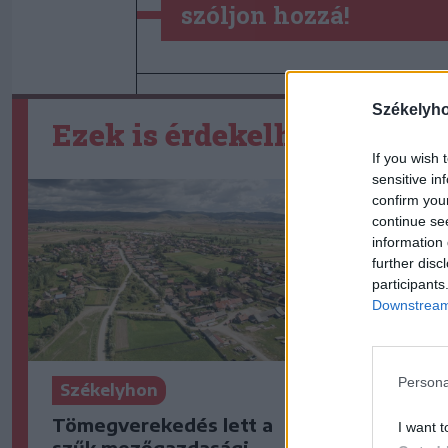
szóljon hozzá!
Székelyh
Ezek is érdekelhetik
If you wish 
sensitive in
confirm you
continue se
information 
further disc
participants
Downstream 
Persona
Székelyhon
Székelyho
Tömegverekedés lett a
Letartózt
I want t
szűk mezőgazdasági
férfit, ak