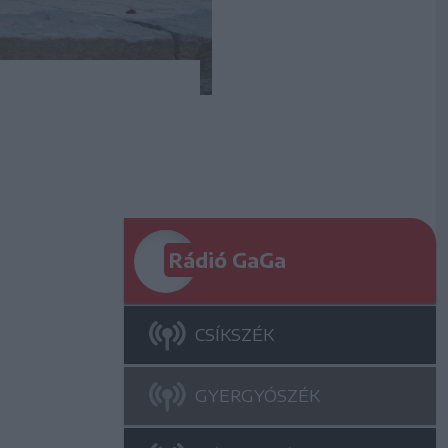
Rádió GaGa
CSÍKSZÉK
GYERGYÓSZÉK