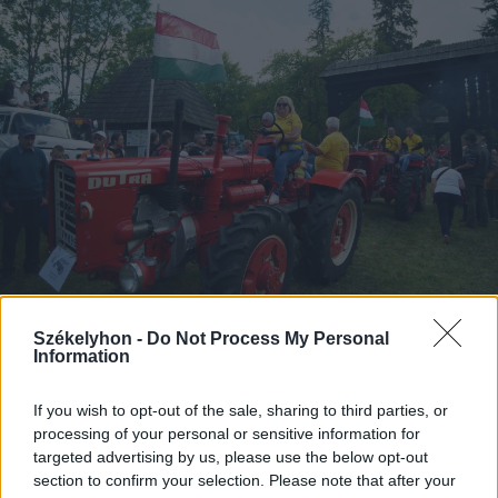
2026. augusztus 09., vasárnap
Székelyhon -
Do Not Process My Personal
Information
Jogi oltalmat kapott a 14. kiadására
készülő Csernátoni Burrogtató
If you wish to opt-out of the sale, sharing to third parties, or
neve
processing of your personal or sensitive information for
targeted advertising by us, please use the below opt-out
section to confirm your selection. Please note that after your