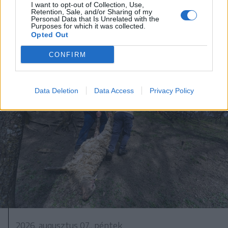
problémáik vannak most a
I want to opt-out of Collection, Use,
Retention, Sale, and/or Sharing of my
gazdáknak
Personal Data that Is Unrelated with the
Purposes for which it was collected.
Opted Out
CONFIRM
Data Deletion
Data Access
Privacy Policy
2026. augusztus 07., péntek