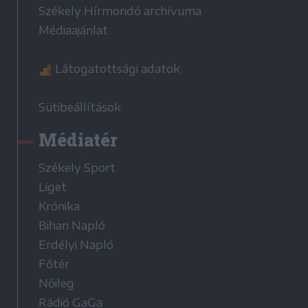
Székely Hírmondó archívuma
Médiaajánlat
Látogatottsági adatok
Sütibeállítások
Médiatér
Székely Sport
Liget
Krónika
Bihari Napló
Erdélyi Napló
Főtér
Nőileg
Rádió GaGa