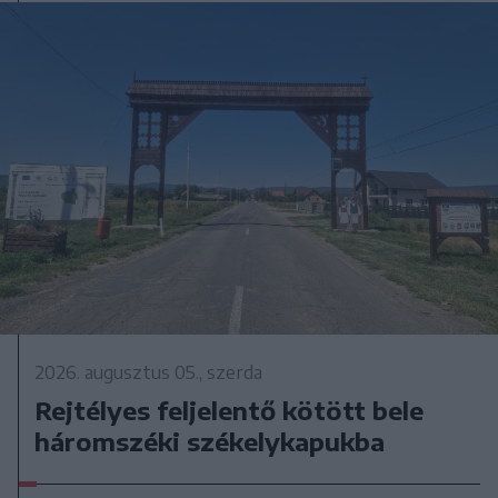
2026. augusztus 05., szerda
Rejtélyes feljelentő kötött bele
háromszéki székelykapukba