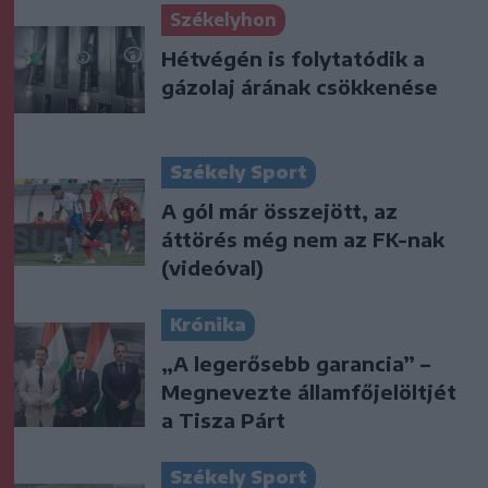
Székelyhon
Hétvégén is folytatódik a
gázolaj árának csökkenése
Székely Sport
A gól már összejött, az
áttörés még nem az FK-nak
(videóval)
Krónika
„A legerősebb garancia” –
Megnevezte államfőjelöltjét
a Tisza Párt
Székely Sport