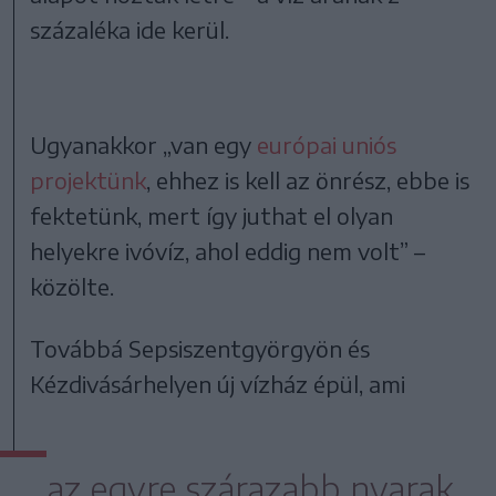
százaléka ide kerül.
Ugyanakkor „van egy
európai uniós
projektünk
, ehhez is kell az önrész, ebbe is
fektetünk, mert így juthat el olyan
helyekre ivóvíz, ahol eddig nem volt” –
közölte.
Továbbá Sepsiszentgyörgyön és
Kézdivásárhelyen új vízház épül, ami
az egyre szárazabb nyarak