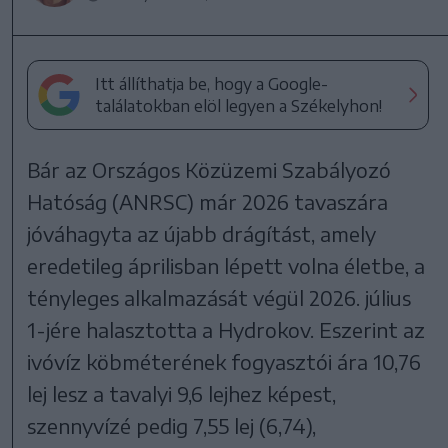
Itt állíthatja be, hogy a Google-
találatokban elöl legyen a Székelyhon!
Bár az Országos Közüzemi Szabályozó
Hatóság (ANRSC) már 2026 tavaszára
jóváhagyta az újabb drágítást, amely
eredetileg áprilisban lépett volna életbe, a
tényleges alkalmazását végül 2026. július
1-jére halasztotta a Hydrokov. Eszerint az
ivóvíz köbméterének fogyasztói ára 10,76
lej lesz a tavalyi 9,6 lejhez képest,
szennyvízé pedig 7,55 lej (6,74),