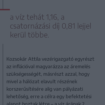
a víz tehát 1,16, a
csatornázási díj 0,81 lejjel
kerül többe.
Kozsokár Attila vezérigazgató egyrészt
az inflációval magyarázza az áremelés
szükségességét, másrészt azzal, hogy
mivel a hálózat elavult részének
korszerűsítésére alig van pályázati
lehetőség, erre a célra egy befektetési
alapot hoztak létre – a víz árának 2