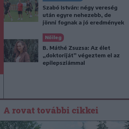
Szabó István: négy vereség
után egyre nehezebb, de
jönni fognak a jó eredmények
Nőileg
B. Máthé Zsuzsa: Az élet
„doktoriját” végeztem el az
epilepsziámmal
A rovat további cikkei