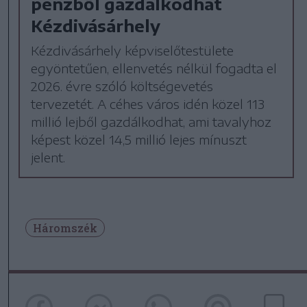
pénzből gazdálkodhat
Kézdivásárhely
Kézdivásárhely képviselőtestülete
egyöntetűen, ellenvetés nélkül fogadta el
2026. évre szóló költségevetés
tervezetét. A céhes város idén közel 113
millió lejből gazdálkodhat, ami tavalyhoz
képest közel 14,5 millió lejes mínuszt
jelent.
Háromszék