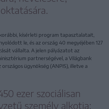
oktatására.
korábbi, kísérleti program tapasztalatait,
yolódott le, és az ország 40 megyéjében 127
sát vállalta. A jelen pályázatot az
inisztérium partnerségével, a Világbank
z országos ügynökség (ANPIS), illetve a
450 ezer szociálisan
yzetű személy alkotja: