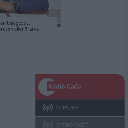
ben bejegyzett
resen ellenőrzi az
Rádió GaGa
CSÍKSZÉK
GYERGYÓSZÉK