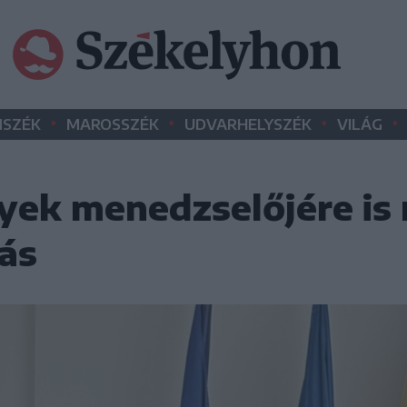
•
•
•
•
SZÉK
MAROSSZÉK
UDVARHELYSZÉK
VILÁG
lyek menedzselőjére is 
ás