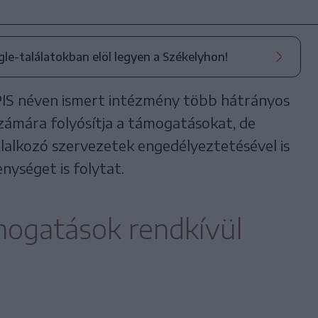
ogle-találatokban elöl legyen a Székelyhon!
JPIS néven ismert intézmény több hátrányos
zámára folyósítja a támogatásokat, de
lalkozó szervezetek engedélyeztetésével is
nységet is folytat.
ámogatások rendkívül