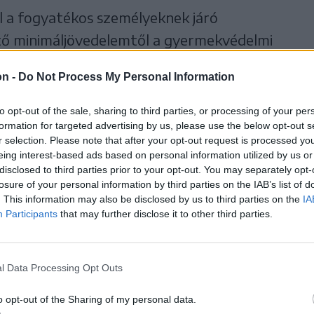
l a fogyatékos személyeknek járó
ítő minimáljövedelemtől a gyermekvédelmi
 nyújtott segélyig, a fűtéstámogatástól a
on -
Do Not Process My Personal Information
szubvencióig gyakorlatilag a hónap minden
ak egy-egy társadalmi csoportnak.
to opt-out of the sale, sharing to third parties, or processing of your per
formation for targeted advertising by us, please use the below opt-out s
r selection. Please note that after your opt-out request is processed y
eing interest-based ads based on personal information utilized by us or
disclosed to third parties prior to your opt-out. You may separately opt-
losure of your personal information by third parties on the IAB’s list of
ezményezettnek több mint
. This information may also be disclosed by us to third parties on the
IA
Participants
that may further disclose it to other third parties.
es támogatást utalt ki az
l Data Processing Opt Outs
o opt-out of the Sharing of my personal data.