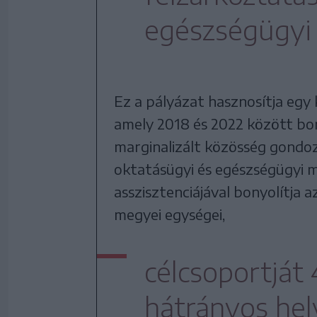
egészségügyi 
Ez a pályázat hasznosítja egy 
amely 2018 és 2022 között bon
marginalizált közösség gondozá
oktatásügyi és egészségügyi m
asszisztenciájával bonyolítja a
megyei egységei,
célcsoportját 
hátrányos hel