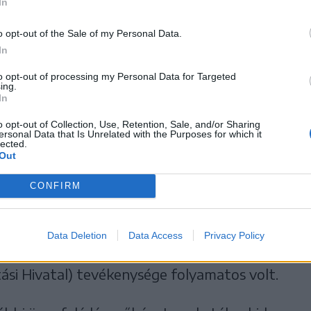
In
 adatgyűjtésre, előzetes és utólagos
o opt-out of the Sale of my Personal Data.
egélyek felfüggesztése, megvonása, a
In
zálására is szükség van, amit jelenleg szűk,
to opt-out of processing my Personal Data for Targeted
ing.
 bonyolít az intézmény, tájékoztatott Támpa
In
o opt-out of Collection, Use, Retention, Sale, and/or Sharing
ersonal Data that Is Unrelated with the Purposes for which it
lected.
Out
te, hogy végére értek a székhelyükül szolgáló
CONFIRM
ikai rehabilitációjának, ami azért volt az
lyamat, mert közben az ott székelő
Data Deletion
Data Access
Privacy Policy
l a Kovászna megyei Nyugdíjpénztár és a
si Hivatal) tevékenysége folyamatos volt.