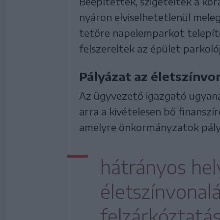
Beépítették, szigetelték a kor
nyáron elviselhetetlenül meleg 
tetőre napelemparkot telepíte
felszereltek az épület parkoló
Pályázat az életszínvo
Az ügyvezető igazgató ugyanak
arra a kivételesen bő finanszír
amelyre önkormányzatok pály
hátrányos he
életszínvonal
felzárkóztatás