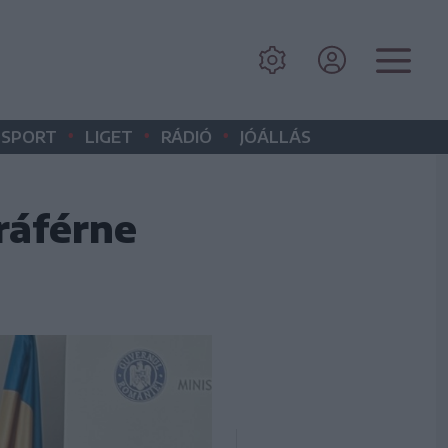
•
•
•
SPORT
LIGET
RÁDIÓ
JÓÁLLÁS
ráférne