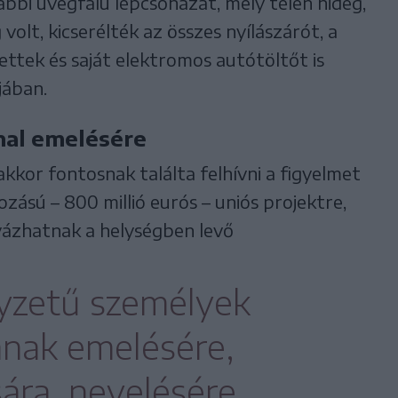
ábbi üvegfalú lépcsőházat, mely télen hideg,
volt, kicserélték az összes nyílászárót, a
ttek és saját elektromos autótöltőt is
jában.
nal emelésére
kor fontosnak találta felhívni a figyelmet
ozású – 800 millió eurós – uniós projektre,
ázhatnak a helységben levő
lyzetű személyek
ának emelésére,
ára, nevelésére,