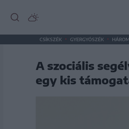
•
•
CSÍKSZÉK
GYERGYÓSZÉK
HÁROM
A szociális segé
egy kis támogat