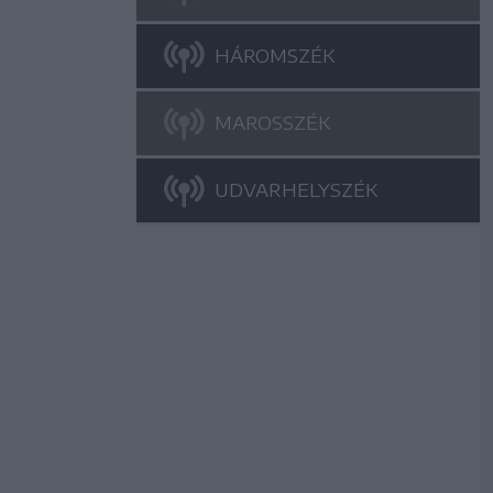
HÁROMSZÉK
MAROSSZÉK
UDVARHELYSZÉK