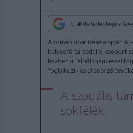
Itt állíthatja be, hogy a Go
A román rövidítése alapján A
helyzetű társadalmi csoport s
közben a felnőttképzéssel fog
foglalkozik és ellenőrző tevéke
A szociális t
sokfélék,