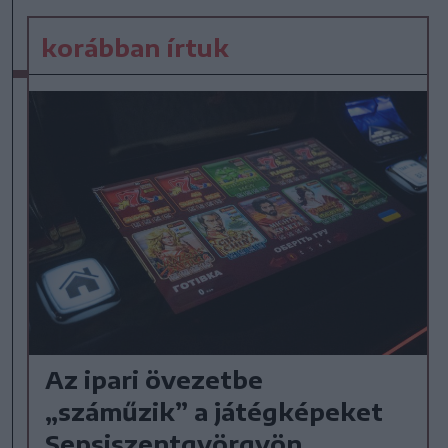
korábban írtuk
Az ipari övezetbe
„száműzik” a játégképeket
Sepsiszentgyörgyön