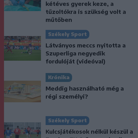
kétéves gyerek keze, a
tűzoltókra is szükség volt a
műtőben
Székely Sport
Látványos meccs nyitotta a
Szuperliga negyedik
fordulóját (videóval)
Krónika
Meddig használható még a
régi személyi?
Székely Sport
Kulcsjátékosok nélkül készül a