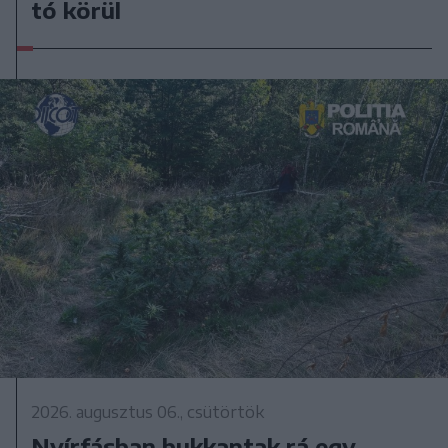
tó körül
2026. augusztus 06., csütörtök
Nyírfásban bukkantak rá egy