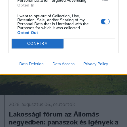
Personal Data for Targeted Advertising.
Opted In
I want to opt-out of Collection, Use,
Retention, Sale, and/or Sharing of my
Personal Data that Is Unrelated with the
Purposes for which it was collected.
Opted Out
CONFIRM
Data Deletion
Data Access
Privacy Policy
2026. augusztus 06., csütörtök
Lakossági fórum az Állomás
negyedben: panaszok és igények a