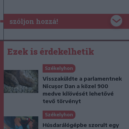
szóljon hozzá!
Ezek is érdekelhetik
Székelyhon
Visszaküldte a parlamentnek
Nicușor Dan a közel 900
medve kilövését lehetővé
tevő törvényt
Székelyhon
Húsdarálógépbe szorult egy