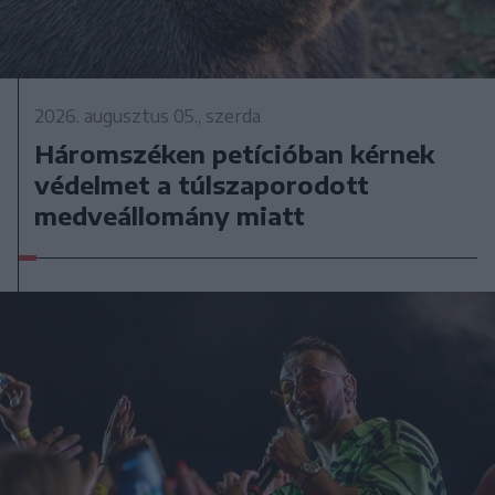
2026. augusztus 05., szerda
Háromszéken petícióban kérnek
védelmet a túlszaporodott
medveállomány miatt