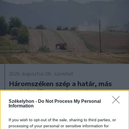
2026. augusztus 08., szombat
Háromszéken szép a határ, más
problémáik vannak most a
gazdáknak
Székelyhon -
Do Not Process My Personal
Information
If you wish to opt-out of the sale, sharing to third parties, or
processing of your personal or sensitive information for