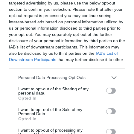
targeted advertising by us, please use the below opt-out
section to confirm your selection. Please note that after your
opt-out request is processed you may continue seeing
interest-based ads based on personal information utilized by
us or personal information disclosed to third parties prior to
your opt-out. You may separately opt-out of the further
disclosure of your personal information by third parties on the
IAB’s list of downstream participants. This information may
also be disclosed by us to third parties on the
IAB’s List of
Downstream Participants
that may further disclose it to other
third parties.
Personal Data Processing Opt Outs
I want to opt-out of the Sharing of my
personal data.
Opted In
2026. augusztus 07., péntek
I want to opt-out of the Sale of my
Personal Data.
Hat hónap alatt egy egész juhnyáj
Opted In
lett a vadak áldozata Háromszéken
I want to opt-out of processing my