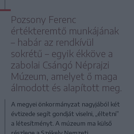
Pozsony Ferenc
értékteremtő munkájának
– habár az rendkívül
sokrétű – egyik ékköve a
zabolai Csángó Néprajzi
Múzeum, amelyet ő maga
álmodott és alapított meg.
A megyei önkormányzat nagyjából két
évtizede segít gondját viselni, „éltetni”
a létesítményt. A múzeum ma külső
részlege a Székely Nemzeti