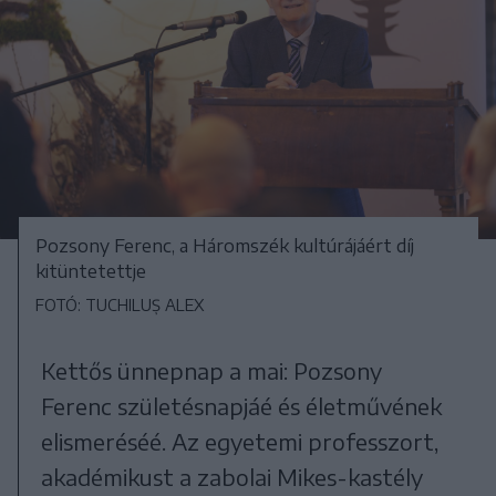
Pozsony Ferenc, a Háromszék kultúrájáért díj
kitüntetettje
FOTÓ: TUCHILUȘ ALEX
Kettős ünnepnap a mai: Pozsony
Ferenc születésnapjáé és életművének
elismeréséé. Az egyetemi professzort,
akadémikust a zabolai Mikes-kastély