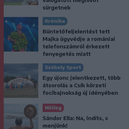
sürgetnek
Krónika
Büntetőfeljelentést tett
Majka ügyvédje a romániai
telefonszámról érkezett
fenyegetés miatt
Székely Sport
Egy újonc jelentkezett, több
átsorolás a Csík körzeti
focibajnokság új idényében
Nőileg
Sándor Ella: Na, indíts, s
menjünk!