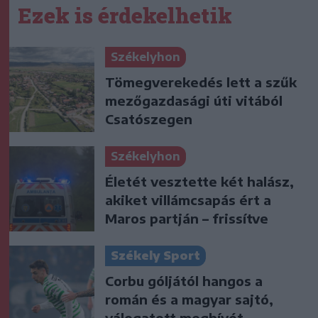
Ezek is érdekelhetik
Székelyhon
Tömegverekedés lett a szűk
mezőgazdasági úti vitából
Csatószegen
Székelyhon
Életét vesztette két halász,
akiket villámcsapás ért a
Maros partján – frissítve
Székely Sport
Corbu góljától hangos a
román és a magyar sajtó,
válogatott meghívót