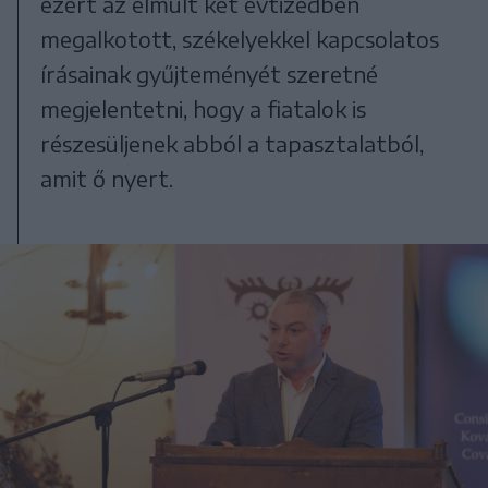
ezért az elmúlt két évtizedben
megalkotott, székelyekkel kapcsolatos
írásainak gyűjteményét szeretné
megjelentetni, hogy a fiatalok is
részesüljenek abból a tapasztalatból,
amit ő nyert.