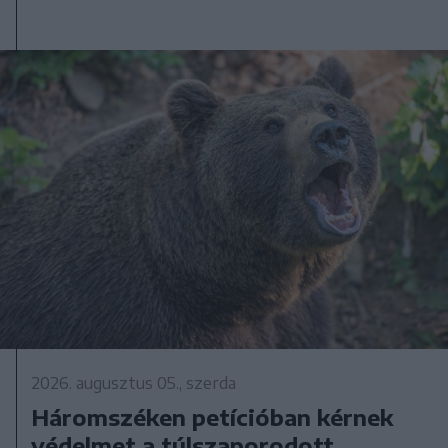
2026. augusztus 05., szerda
Háromszéken petícióban kérnek
védelmet a túlszaporodott