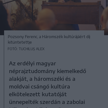
Pozsony Ferenc, a Háromszék kultúrájáért díj
kitüntetettje
FOTÓ: TUCHILUȘ ALEX
Az erdélyi magyar
néprajztudomány kiemelkedő
alakját, a háromszéki és a
moldvai csángó kultúra
elkötelezett kutatóját
ünnepelték szerdán a zabolai