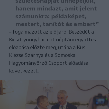
születésnapját ünnepeljük,
hanem mindazt, amit jelent
számunkra: példaképet,
mestert, tanítót és embert”
– fogalmazott az elöljáró. Beszédét a
Kicsi Gyöngyharmat néptáncegyüttes
előadása előzte meg, utána a Küs
Klézse Szárnya és a Somoskai
Hagyományőrző Csoport előadása
következett.