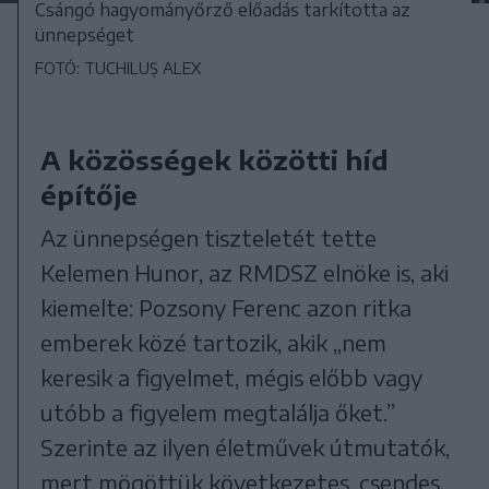
Csángó hagyományőrző előadás tarkította az
ünnepséget
FOTÓ: TUCHILUȘ ALEX
A közösségek közötti híd
építője
Az ünnepségen tiszteletét tette
Kelemen Hunor, az RMDSZ elnöke is, aki
kiemelte: Pozsony Ferenc azon ritka
emberek közé tartozik, akik „nem
keresik a figyelmet, mégis előbb vagy
utóbb a figyelem megtalálja őket.”
Szerinte az ilyen életművek útmutatók,
mert mögöttük következetes, csendes,