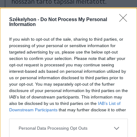
hosszan tartó tapssal méltatott.
Pozsony Ferenc köszönetet mondott,
Székelyhon -
Do Not Process My Personal
és személyes emlékekkel, humorral
Information
átszőve idézte fel pályája kezdetét,
szülőfalujához és kultúrához fűződő
If you wish to opt-out of the sale, sharing to third parties, or
processing of your personal or sensitive information for
mély kapcsolatát.
targeted advertising by us, please use the below opt-out
section to confirm your selection. Please note that after your
opt-out request is processed you may continue seeing
interest-based ads based on personal information utilized by
Nagyon-nagyon meg vagyok
us or personal information disclosed to third parties prior to
hatódva, hiszen egy életen
your opt-out. You may separately opt-out of the further
disclosure of your personal information by third parties on the
át a szülőföldemért, a
IAB’s list of downstream participants. This information may
régióért igyekeztem
also be disclosed by us to third parties on the
IAB’s List of
Downstream Participants
that may further disclose it to other
becsületesen dolgozni”
third parties.
– fogalmazott.
Personal Data Processing Opt Outs