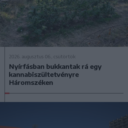
2026. augusztus 06., csütörtök
Nyírfásban bukkantak rá egy
kannabiszültetvényre
Háromszéken