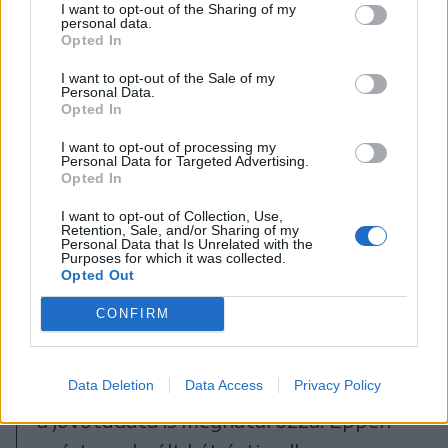
I want to opt-out of the Sharing of my
personal data.
Opted In
I want to opt-out of the Sale of my
Personal Data.
Opted In
I want to opt-out of processing my
Personal Data for Targeted Advertising.
Opted In
I want to opt-out of Collection, Use,
Retention, Sale, and/or Sharing of my
Personal Data that Is Unrelated with the
Purposes for which it was collected.
Opted Out
FOTÓ: TUCHILUȘ ALEX
CONFIRM
Hozzátette: hiszi, hogy az ember hitét
Data Deletion
Data Access
Privacy Policy
a jövőtudata is meghatározza. Éppen