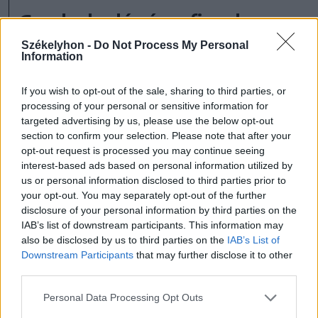
Gondoskodó város figyel a
rászoruló emberekre
Székelyhon -
Do Not Process My Personal
Information
Mikor a helyi önkormányzat meghirdette
a gondoskodó város programot, magától
If you wish to opt-out of the sale, sharing to third parties, or
processing of your personal or sensitive information for
értetődő volt, hogy ennek a
targeted advertising by us, please use the below opt-out
section to confirm your selection. Please note that after your
szolgáltatásnak is helye lehet benne. A
opt-out request is processed you may continue seeing
város 70 százalékban támogatja a
interest-based ads based on personal information utilized by
us or personal information disclosed to third parties prior to
kisnyugdíjasok gondosóra-igénylését, azaz
your opt-out. You may separately opt-out of the further
a 100 lejes havi díjból csupán 30 lejt
disclosure of your personal information by third parties on the
IAB’s list of downstream participants. This information may
fizetnek az igénylők.
also be disclosed by us to third parties on the
IAB’s List of
Downstream Participants
that may further disclose it to other
third parties.
Romániában kizárólag
Personal Data Processing Opt Outs