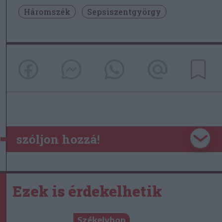
Háromszék
Sepsiszentgyörgy
szóljon hozzá!
Ezek is érdekelhetik
Székelyhon