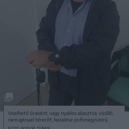
Viselhető óraként, vagy nyakba akasztva, vízálló,
nem igényel térerőt, kezelése pofonegyszerű
FOTÓ: BODOR TÜNDE