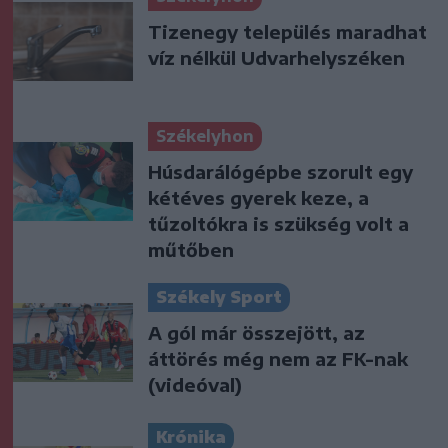
Tizenegy település maradhat
víz nélkül Udvarhelyszéken
Székelyhon
Húsdarálógépbe szorult egy
kétéves gyerek keze, a
tűzoltókra is szükség volt a
műtőben
Székely Sport
A gól már összejött, az
áttörés még nem az FK-nak
(videóval)
Krónika