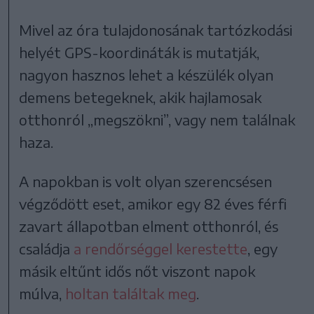
Mivel az óra tulajdonosának tartózkodási
helyét GPS-koordináták is mutatják,
nagyon hasznos lehet a készülék olyan
demens betegeknek, akik hajlamosak
otthonról „megszökni”, vagy nem találnak
haza.
A napokban is volt olyan szerencsésen
végződött eset, amikor egy 82 éves férfi
zavart állapotban elment otthonról, és
családja
a rendőrséggel kerestette
, egy
másik eltűnt idős nőt viszont napok
múlva,
holtan találtak meg
.