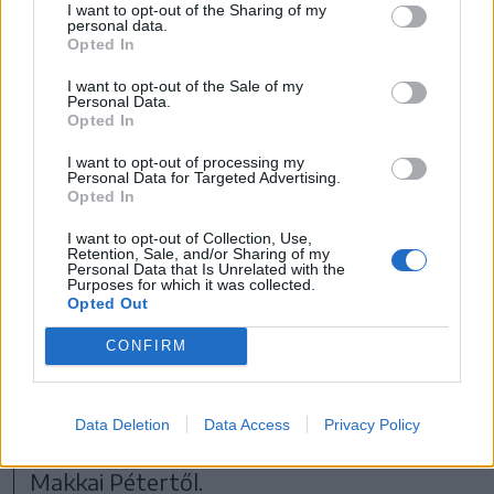
Sepsiszentgyörgyön
I want to opt-out of the Sharing of my
personal data.
működik ilyen rendszer,
Opted In
I want to opt-out of the Sale of my
Personal Data.
Opted In
Magyarországon viszont már minden 65
I want to opt-out of processing my
Personal Data for Targeted Advertising.
év feletti személy automatikusan
Opted In
belekerül a Gondosóra programba. A két
I want to opt-out of Collection, Use,
Retention, Sale, and/or Sharing of my
program nem ugyanaz, de nagyon
Personal Data that Is Unrelated with the
Purposes for which it was collected.
hasonló. „Nem előzmény nélküli nálunk
Opted Out
sem ez a szolgáltatás, a Diakónia 2006-
CONFIRM
ban már megszervezett egy hasonlót, de
a vezetékes telefonok korában ez nem
Data Deletion
Data Access
Privacy Policy
bizonyult fenntarthatónak” – tudtuk meg
Makkai Pétertől.