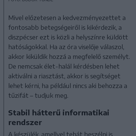
Mivel előzetesen a kedvezményezettet a
fontosabb betegségeiről is kikérdezik, a
diszpécser ezt is közli a helyszínre küldött
hatóságokkal. Ha az óra viselője válaszol,
akkor kiküldik hozzá a megfelelő személyt.
De nemcsak élet-halál kérdésben lehet
aktiválni a riasztást, akkor is segítséget
lehet kérni, ha például nincs aki behozza a
tűzifát – tudjuk meg.
Stabil hátterű informatikai
rendszer
A készülék, amellyel tehát beszélni is