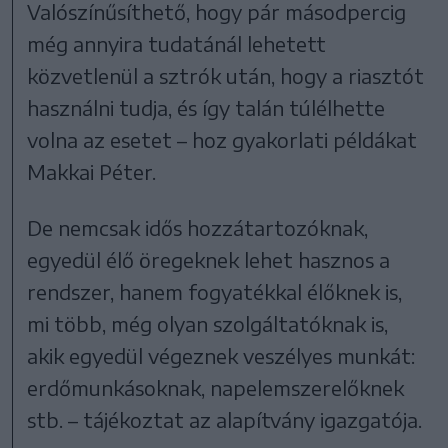
Valószínűsíthető, hogy pár másodpercig
még annyira tudatánál lehetett
közvetlenül a sztrók után, hogy a riasztót
használni tudja, és így talán túlélhette
volna az esetet – hoz gyakorlati példákat
Makkai Péter.
De nemcsak idős hozzátartozóknak,
egyedül élő öregeknek lehet hasznos a
rendszer, hanem fogyatékkal élőknek is,
mi több, még olyan szolgáltatóknak is,
akik egyedül végeznek veszélyes munkát:
erdőmunkásoknak, napelemszerelőknek
stb. – tájékoztat az alapítvány igazgatója.