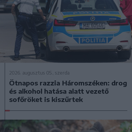
2026. augusztus 05., szerda
Ötnapos razzia Háromszéken: drog
és alkohol hatása alatt vezető
sofőröket is kiszűrtek