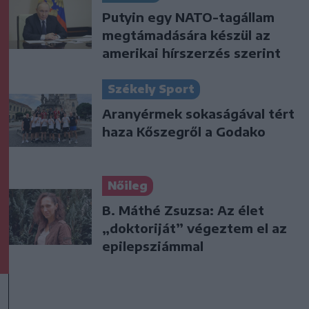
Putyin egy NATO-tagállam
megtámadására készül az
amerikai hírszerzés szerint
Székely Sport
Aranyérmek sokaságával tért
haza Kőszegről a Godako
Nőileg
B. Máthé Zsuzsa: Az élet
„doktoriját” végeztem el az
epilepsziámmal