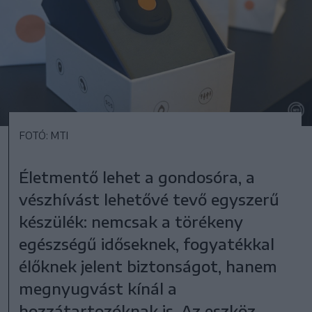
FOTÓ: MTI
Életmentő lehet a gondosóra, a
vészhívást lehetővé tevő egyszerű
készülék: nemcsak a törékeny
egészségű időseknek, fogyatékkal
élőknek jelent biztonságot, hanem
megnyugvást kínál a
hozzátartozóknak is. Az eszköz