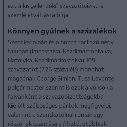
ezt a kis „ellenzéki” szavazóbázist is
szemléletváltásra bírja.
Könnyen gyűlnek a százalékok
Szentkatolnán és a hozzá tartozó négy
faluban (Imecsfalva, Kézdimartonfalva,
Hatolyka, Kézdimárkosfalva) 109
szavazatot (7,26 százalék) mondhat
magáénak George Simion. Tusa Levente
polgármester szerint is ezek a voksok a
falvanként a szavazóbizottságokba
kijelölt szélsőséges pártok megfigyelői,
valamint a szentkatolnai romák egy
részének számlájára írható; utóbbiak