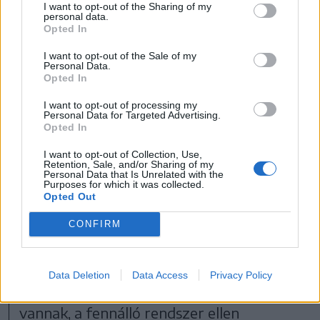
hazafelé tartottak
I want to opt-out of the Sharing of my
personal data.
Moldvába.
Opted In
I want to opt-out of the Sale of my
Personal Data.
Opted In
A községhez tartozó másik faluban,
I want to opt-out of processing my
Personal Data for Targeted Advertising.
Kézdimartonosban a 290-ből 60 voksolt
Opted In
mondhat magáénak Simion, ám ott is a
I want to opt-out of Collection, Use,
Retention, Sale, and/or Sharing of my
lakosság negyede román. Ám ők sem
Personal Data that Is Unrelated with the
Purposes for which it was collected.
szavaztak egyöntetűen Simionra, aki
Opted Out
viszont a romák köréből is szerzett
CONFIRM
támogatókat. Dimény Zoltán szerint
mindig lesznek olyanok, akiket nem lehet
Data Deletion
Data Access
Privacy Policy
kitéríteni a nézeteikből, mert bántódásaik
vannak, a fennálló rendszer ellen