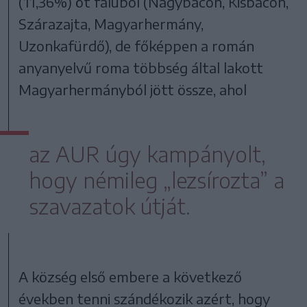
(11,36%) öt faluból (Nagybacon, Kisbacon,
Szárazajta, Magyarhermány,
Uzonkafürdő), de főképpen a román
anyanyelvű roma többség által lakott
Magyarhermányból jött össze, ahol
az AUR úgy kampányolt,
hogy némileg „lezsírozta” a
szavazatok útját.
A község első embere a következő
években tenni szándékozik azért, hogy