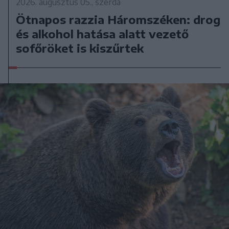
2026. augusztus 05., szerda
Ötnapos razzia Háromszéken: drog
és alkohol hatása alatt vezető
sofőröket is kiszűrtek