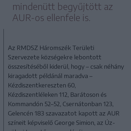
mindenütt begyűjtött az
AUR-os ellenfele is.
Az RMDSZ Háromszék Területi
Szervezete községekre lebontott
összesítéséből kiderül, hogy – csak néhány
kiragadott példánál maradva –
Kézdiszentkereszten 60,
Kézdiszentléleken 112, Barátoson és
Kommandón 52–52, Csernátonban 123,
Gelencén 183 szavazatot kapott az AUR
színeit képviselő George Simion, az Úz-