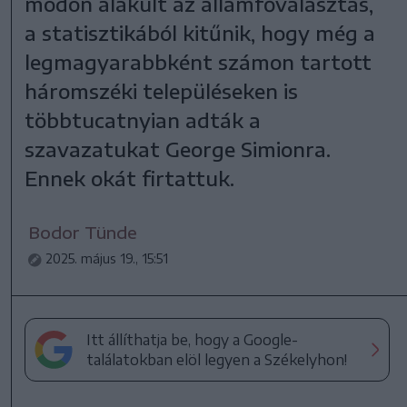
módon alakult az államfőválasztás,
a statisztikából kitűnik, hogy még a
legmagyarabbként számon tartott
háromszéki településeken is
többtucatnyian adták a
szavazatukat George Simionra.
Ennek okát firtattuk.
Bodor Tünde
2025. május 19., 15:51
Itt állíthatja be, hogy a Google-
találatokban elöl legyen a Székelyhon!