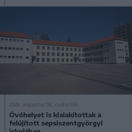
2026. augusztus 06., csütörtök
Óvóhelyet is kialakítottak a
felújított sepsiszentgyörgyi
iskolában