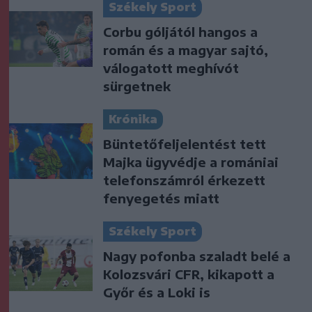
Székely Sport
Corbu góljától hangos a
román és a magyar sajtó,
válogatott meghívót
sürgetnek
Krónika
Büntetőfeljelentést tett
Majka ügyvédje a romániai
telefonszámról érkezett
fenyegetés miatt
Székely Sport
Nagy pofonba szaladt belé a
Kolozsvári CFR, kikapott a
Győr és a Loki is