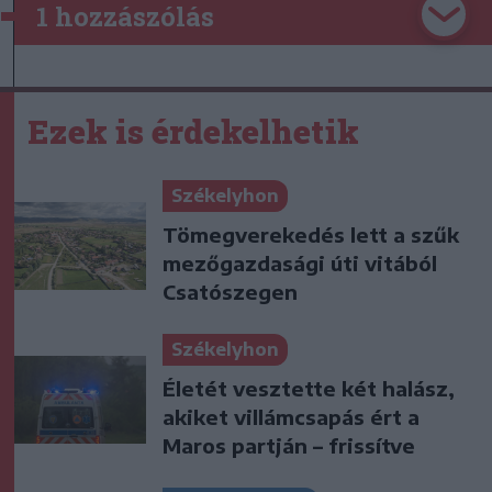
1 hozzászólás
Ezek is érdekelhetik
Székelyhon
Tömegverekedés lett a szűk
mezőgazdasági úti vitából
Csatószegen
Székelyhon
Életét vesztette két halász,
akiket villámcsapás ért a
Maros partján – frissítve