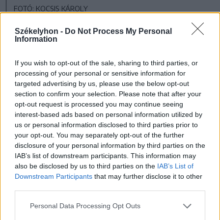
FOTÓ: KOCSIS KÁROLY
Székelyhon -
Do Not Process My Personal
Dimény Zoltán polgármester
Information
elmagyarázta: Bereck többnemzetiségű
If you wish to opt-out of the sale, sharing to third parties, or
község, lakosságának negyede román, és
processing of your personal or sensitive information for
többségük George Simionra szavazott.
targeted advertising by us, please use the below opt-out
section to confirm your selection. Please note that after your
opt-out request is processed you may continue seeing
interest-based ads based on personal information utilized by
us or personal information disclosed to third parties prior to
A rekordszámú (150)
your opt-out. You may separately opt-out of the further
szavazatot felmutató
disclosure of your personal information by third parties on the
IAB’s list of downstream participants. This information may
Ojtozban az AUR-os jelölt
also be disclosed by us to third parties on the
IAB’s List of
Downstream Participants
that may further disclose it to other
főként olyan átutazóktól
third parties.
kapott 30 szavazatot, akik
Personal Data Processing Opt Outs