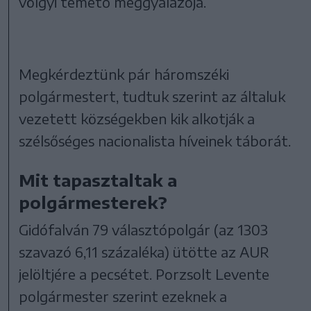
völgyi temető meggyalázója.
Megkérdeztünk pár háromszéki
polgármestert, tudtuk szerint az általuk
vezetett községekben kik alkotják a
szélsőséges nacionalista híveinek táborát.
Mit tapasztaltak a
polgármesterek?
Gidófalván 79 választópolgár (az 1303
szavazó 6,11 százaléka) ütötte az AUR
jelöltjére a pecsétet. Porzsolt Levente
polgármester szerint ezeknek a