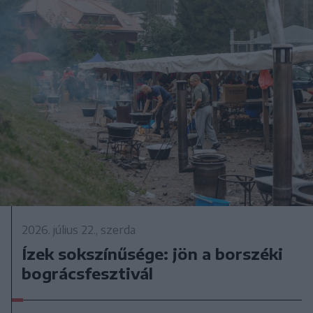
2026. július 22., szerda
Ízek sokszínűsége: jön a borszéki
bográcsfesztivál