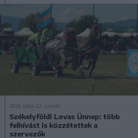
2026. július 22., szerda
Székelyföldi Lovas Ünnep: több
felhívást is közzétettek a
szervezők