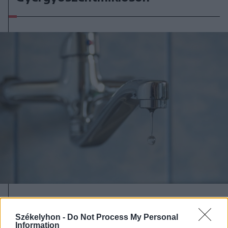
2026. augusztus 03., hétfő
Vízszünetre kell számítani
Székelyhon -
Do Not Process My Personal
Information