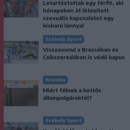
Letartóztattak egy férfit, aki
hónapokon át létesített
szexuális kapcsolatot egy
kiskorú lánnyal
Székely Sport
Visszavonul a Brassóban és
Csíkszeredában is védő kapus
Krónika
Miért félnek a kettős
állampolgároktól?
Székely Sport