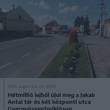
2026. augusztus 03., hétfő
Hétmillió lejből újul meg a Jakab
Antal tér és két központi utca
Gyergyószentmiklóson