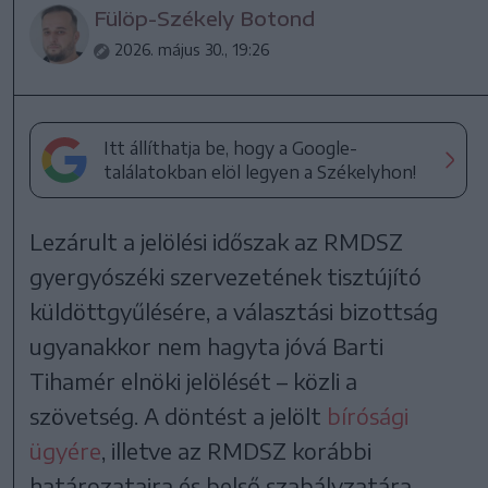
Fülöp-Székely Botond
2026. május 30., 19:26
Itt állíthatja be, hogy a Google-
találatokban elöl legyen a Székelyhon!
Lezárult a jelölési időszak az RMDSZ
gyergyószéki szervezetének tisztújító
küldöttgyűlésére, a választási bizottság
ugyanakkor nem hagyta jóvá Barti
Tihamér elnöki jelölését – közli a
szövetség. A döntést a jelölt
bírósági
ügyére
, illetve az RMDSZ korábbi
határozataira és belső szabályzatára