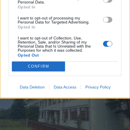
Personal Data.
sok ismerős – beváltotta a
Opted In
reményeket a Folk & Roll Víkend
I want to opt-out of processing my
Personal Data for Targeted Advertising.
Opted In
I want to opt-out of Collection, Use,
Retention, Sale, and/or Sharing of my
Personal Data that Is Unrelated with the
Purposes for which it was collected.
Opted Out
CONFIRM
Data Deletion
Data Access
Privacy Policy