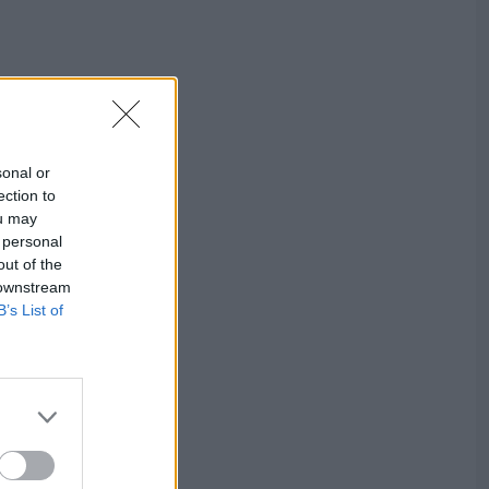
sonal or
ection to
ou may
 personal
out of the
 downstream
B’s List of