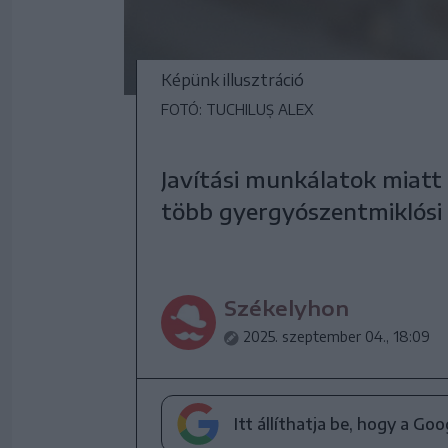
Képünk illusztráció
FOTÓ: TUCHILUȘ ALEX
Javítási munkálatok miatt 
több gyergyószentmiklósi
Székelyhon
2025. szeptember 04., 18:09
Itt állíthatja be, hogy a Go