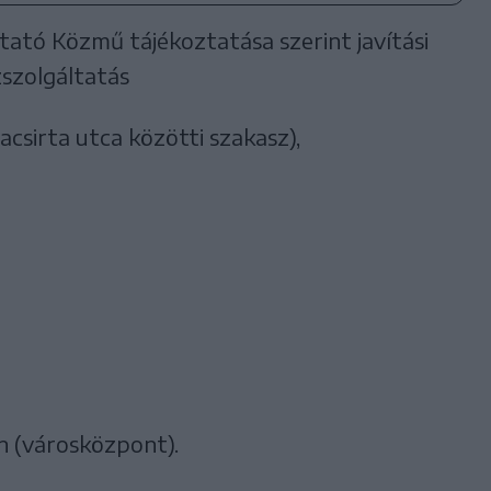
tató Közmű tájékoztatása szerint javítási
szolgáltatás
acsirta utca közötti szakasz),
n (városközpont).