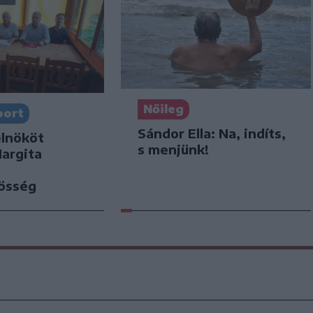
Nőileg
port
Sándor Ella: Na, indíts,
elnököt
s menjünk!
Hargita
zösség