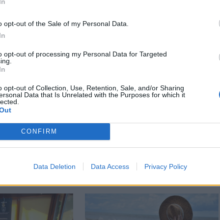
In
o opt-out of the Sale of my Personal Data.
In
to opt-out of processing my Personal Data for Targeted
ing.
In
o opt-out of Collection, Use, Retention, Sale, and/or Sharing
ersonal Data that Is Unrelated with the Purposes for which it
n
Székely Sport
lected.
Out
y nélkül,
Szembementek a
jtott háznak
trenddel: a Sepsi OSK
CONFIRM
eredai férfi
és az FK Csíkszereda
kilóg a sorból a
Szuperligában
Data Deletion
Data Access
Privacy Policy