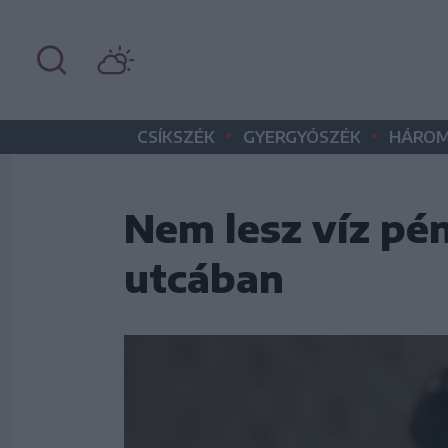
•
•
CSÍKSZÉK
GYERGYÓSZÉK
HÁROM
Nem lesz víz pé
utcában