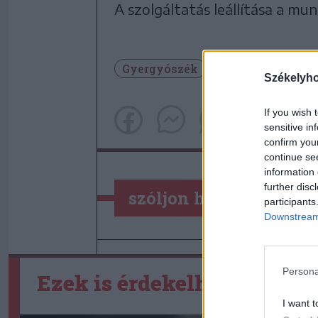
A szolgáltatás leállítása a mun
Gyergyószék
Gyergyószentmi
Székelyh
If you wish 
sensitive in
confirm you
continue se
information 
further disc
szóljon hozzá!
participants
Downstream 
Persona
Ezek is érdekelhetik
I want t