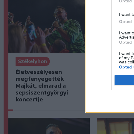
Opted 
I want t
Opted 
I want 
Advertis
Opted 
I want t
of my P
Székelyhon
Székelyho
was col
Opted 
Életveszélyesen
Jogosítván
megfenyegették
ittasan ha
Majkát, elmarad a
egy csíksz
sepsiszentgyörgyi
koncertje