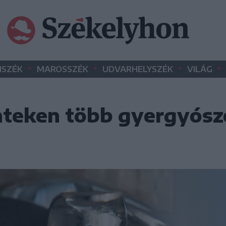
•
•
•
•
SZÉK
MAROSSZÉK
UDVARHELYSZÉK
VILÁG
nteken több gyergyósz