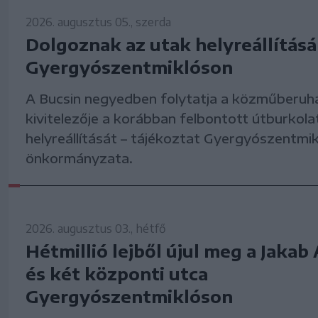
2026. augusztus 05., szerda
Dolgoznak az utak helyreállítás
Gyergyószentmiklóson
A Bucsin negyedben folytatja a közműberuh
kivitelezője a korábban felbontott útburkola
helyreállítását – tájékoztat Gyergyószentmik
önkormányzata.
2026. augusztus 03., hétfő
Hétmillió lejből újul meg a Jakab 
és két központi utca
Gyergyószentmiklóson