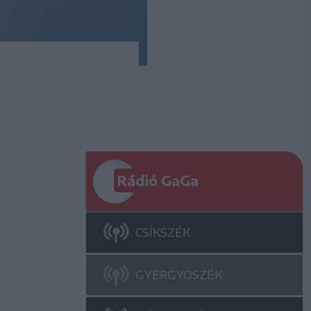
Rádió GaGa
CSÍKSZÉK
GYERGYÓSZÉK