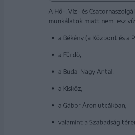
A Hő-, Víz- és Csatornaszolgál
munkálatok miatt nem lesz víz
a Békény (a Központ és a P
a Fürdő,
a Budai Nagy Antal,
a Kisköz,
a Gábor Áron utcákban,
valamint a Szabadság tére