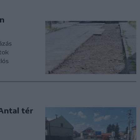
án
ázás
tok
lós
Antal tér