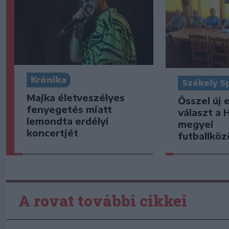
Krónika
Székely S
Majka életveszélyes
Ősszel új 
fenyegetés miatt
választ a 
lemondta erdélyi
megyei
koncertjét
futballkö
A rovat további cikkei