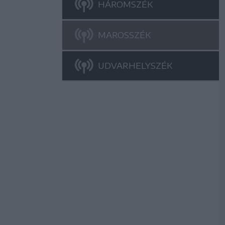
HÁROMSZÉK
MAROSSZÉK
UDVARHELYSZÉK