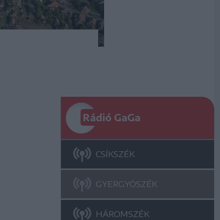
Rádió GaGa
CSÍKSZÉK
GYERGYÓSZÉK
HÁROMSZÉK