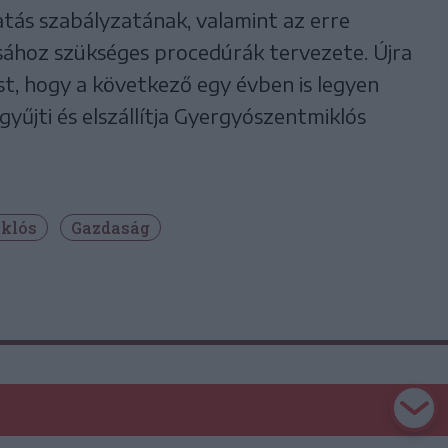
atás szabályzatának, valamint az erre
sához szükséges procedúrák tervezete. Újra
ést, hogy a következő egy évben is legyen
gyűjti és elszállítja Gyergyószentmiklós
klós
Gazdaság