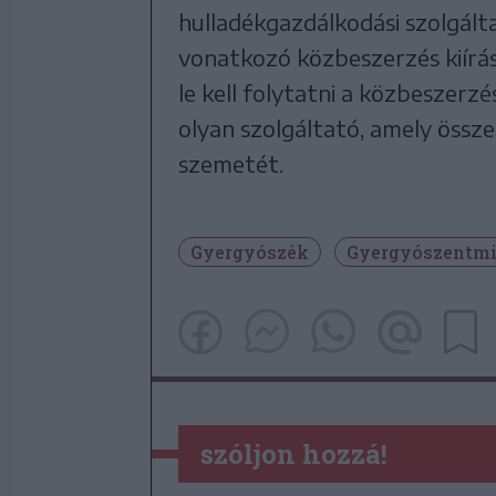
hulladékgazdálkodási szolgált
vonatkozó közbeszerzés kiírá
le kell folytatni a közbeszerz
olyan szolgáltató, amely össze
szemetét.
Gyergyószék
Gyergyószentmi
szóljon hozzá!