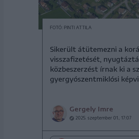
FOTÓ: PINTI ATTILA
Sikerült átütemezni a koráb
visszafizetését, nyugtázt
közbeszerzést írnak ki a s
gyergyószentmiklósi képvis
Gergely Imre
2025. szeptember 01., 17:07