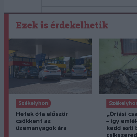
Ezek is érdekelhetik
Székelyhon
Székelyho
Hetek óta először
„Óriási cs
csökkent az
– így emlé
üzemanyagok ára
kedd esti 
csíkszered