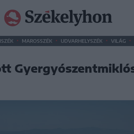
•
•
•
•
SZÉK
MAROSSZÉK
UDVARHELYSZÉK
VILÁG
tt Gyergyószentmikló