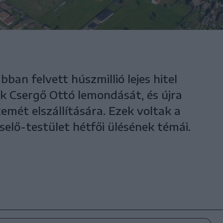
ban felvett húszmillió lejes hitel
ák Csergő Ottó lemondását, és újra
zemét elszállítására. Ezek voltak a
elő-testület hétfői ülésének témái.