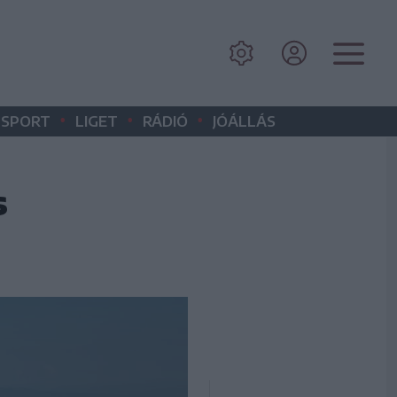
•
•
•
SPORT
LIGET
RÁDIÓ
JÓÁLLÁS
s