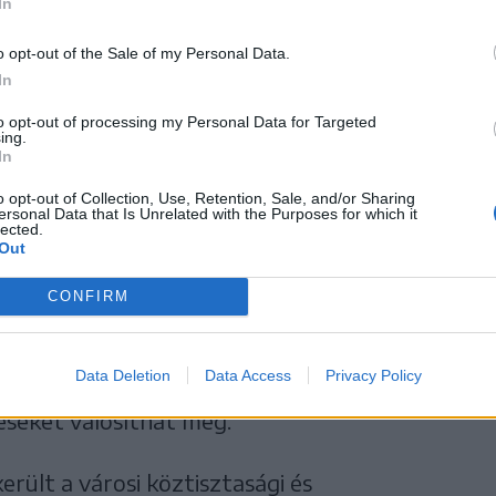
In
szükséges egyéb
o opt-out of the Sale of my Personal Data.
In
zésére
to opt-out of processing my Personal Data for Targeted
ing.
In
o opt-out of Collection, Use, Retention, Sale, and/or Sharing
n Nagy Zoltán polgármester.
ersonal Data that Is Unrelated with the Purposes for which it
lected.
Out
ségvetésbe a kórház számára érkező jelentős
CONFIRM
lynek ebben az évben kell megérkeznie.
ó lejt már át is utalt a kormány, amit most a
Data Deletion
Data Access
Privacy Policy
t is adhatnak a kórháznak, amiből az
éseket valósíthat meg.
erült a városi köztisztasági és