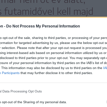
 futamidővel kell majd
on -
Do Not Process My Personal Information
to opt-out of the sale, sharing to third parties, or processing of your per
formation for targeted advertising by us, please use the below opt-out s
rium egyéves haladékot is jóváhagyott a
r selection. Please note that after your opt-out request is processed y
eing interest-based ads based on personal information utilized by us or
, hogy a 2026-os költségvetésből csak a
disclosed to third parties prior to your opt-out. You may separately opt-
részleteket nem. Így
losure of your personal information by third parties on the IAB’s list of
. This information may also be disclosed by us to third parties on the
IA
Participants
that may further disclose it to other third parties.
t fordíthatnak a következő
lesztés helyett
l Data Processing Opt Outs
o opt-out of the Sharing of my personal data.
 vagy a város