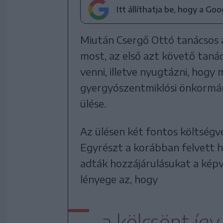
Itt állíthatja be, hogy a Go
Miután Csergő Ottó tanácsos 
most, az első azt követő tanác
venni, illetve nyugtázni, hogy 
gyergyószentmiklósi önkormány
ülése.
Az ülésen két fontos költségv
Egyrészt a korábban felvett hú
adták hozzájárulásukat a képvi
lényege az, hogy
a kölcsönt így