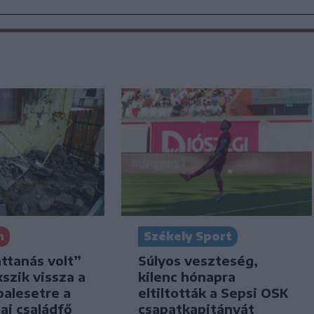
n
Székely Sport
attanás volt”
Súlyos veszteség,
kszik vissza a
kilenc hónapra
balesetre a
eltiltották a Sepsi OSK
ai családfő
csapatkapitányát