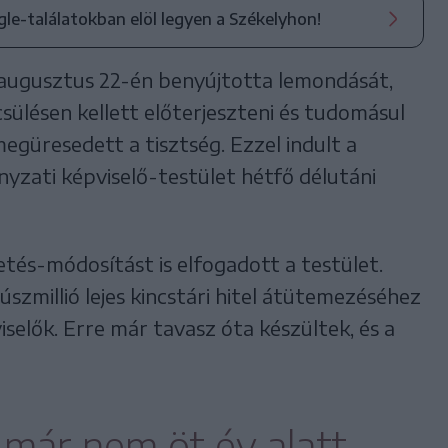
ogle-találatokban elöl legyen a Székelyhon!
augusztus 22-én benyújtotta lemondását,
sülésen kellett előterjeszteni és tudomásul
megüresedett a tisztség. Ezzel indult a
zati képviselő-testület hétfő délutáni
etés-módosítást is elfogadott a testület.
szmillió lejes kincstári hitel átütemezéséhez
selők. Erre már tavasz óta készültek, és a
 már nem öt év alatt,