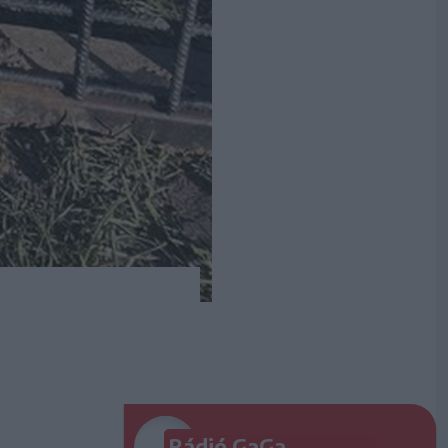
Rádió GaGa