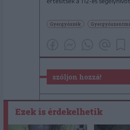
értesítsék a 112-es segélyhívót
Gyergyószék
Gyergyószentmi
szóljon hozzá!
Ezek is érdekelhetik