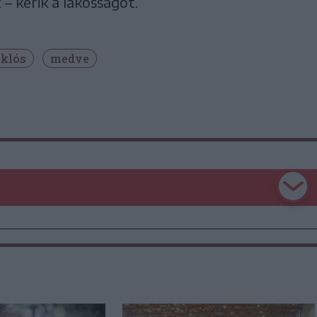
 – kérik a lakosságot.
klós
medve