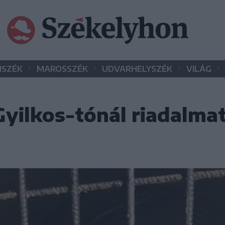
•
•
•
•
SZÉK
MAROSSZÉK
UDVARHELYSZÉK
VILÁG
 Gyilkos-tónál riadalma