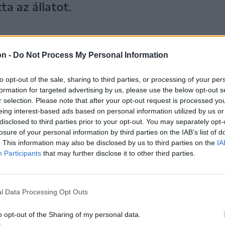
a az állatot.
on -
Do Not Process My Personal Information
to opt-out of the sale, sharing to third parties, or processing of your per
formation for targeted advertising by us, please use the below opt-out s
r selection. Please note that after your opt-out request is processed y
eing interest-based ads based on personal information utilized by us or
ogle-találatokban elöl legyen a Székelyhon!
disclosed to third parties prior to your opt-out. You may separately opt-
losure of your personal information by third parties on the IAB’s list of
si városvezetés a medvét – amely
. This information may also be disclosed by us to third parties on the
IA
Participants
that may further disclose it to other third parties.
élhetően azért, mert az egyed a medve-
artásában szerepelt – Tölgyes határába, a
Innen tért vissza csütörtökön a Gyilkos-
l Data Processing Opt Outs
o opt-out of the Sharing of my personal data.