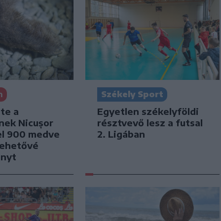
n
Székely Sport
te a
Egyetlen székelyföldi
nek Nicușor
résztvevő lesz a futsal
el 900 medve
2. Ligában
lehetővé
ényt