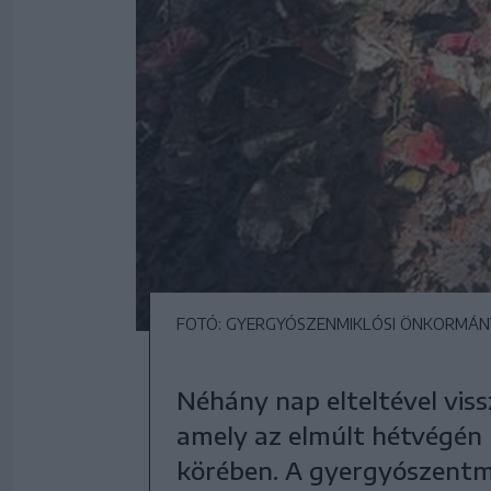
FOTÓ: GYERGYÓSZENMIKLÓSI ÖNKORMÁ
Néhány nap elteltével viss
amely az elmúlt hétvégén 
körében. A gyergyószentm