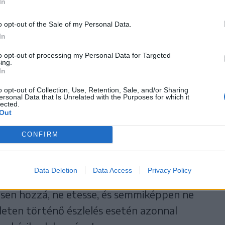
In
al kapcsolatba lépett a Természeti Értékek
o opt-out of the Sale of my Personal Data.
ociația pentru Conservarea Valorilor
In
z állat elszállításáról. Tájékoztatásuk
to opt-out of processing my Personal Data for Targeted
ing.
In
o opt-out of Collection, Use, Retention, Sale, and/or Sharing
ernyesti medvemenhelyre
ersonal Data that Is Unrelated with the Purposes for which it
lected.
Out
CONFIRM
Data Deletion
Data Access
Privacy Policy
nyzat felhívja a figyelmet, hogy aki
ítsen hozzá, ne etesse, és semmiképpen ne
ületen történő észlelés esetén azonnal