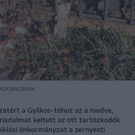
NYZAT/FACEBOOK
zatért a Gyilkos-tóhoz az a medve,
riadalmat keltett az ott tartózkodók
iklósi önkormányzat a zernyesti