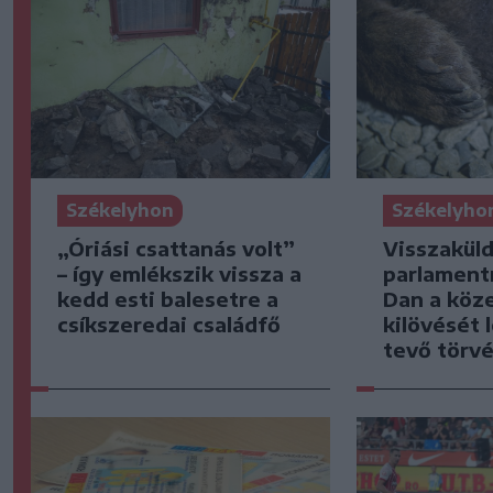
Székelyho
Székelyhon
Visszaküld
„Óriási csattanás volt”
parlament
– így emlékszik vissza a
Dan a köz
kedd esti balesetre a
kilövését 
csíkszeredai családfő
tevő törv