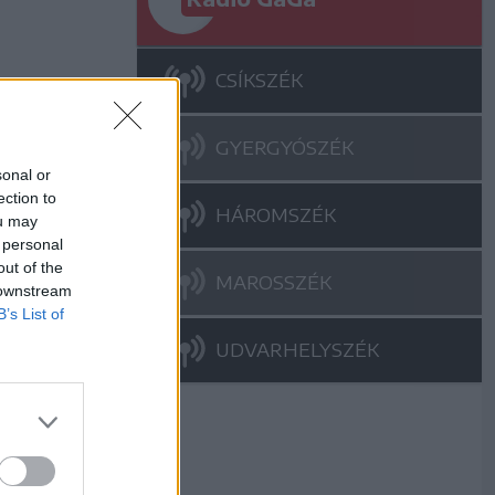
CSÍKSZÉK
GYERGYÓSZÉK
sonal or
ection to
HÁROMSZÉK
ou may
 personal
out of the
MAROSSZÉK
 downstream
B’s List of
UDVARHELYSZÉK