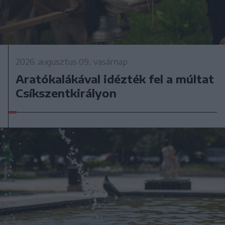
2026. augusztus 09., vasárnap
Aratókalákával idézték fel a múltat
Csíkszentkirályon