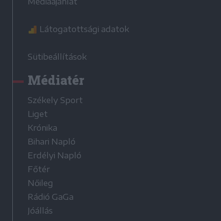
Médiaajánlat
Látogatottsági adatok
Sütibeállítások
Médiatér
Székely Sport
Liget
Krónika
Bihari Napló
Erdélyi Napló
Főtér
Nőileg
Rádió GaGa
Jóállás