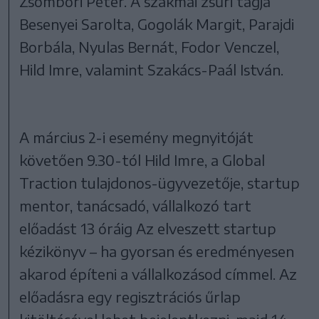
Zsombori Péter. A szakmai zsűri tagja
Besenyei Sarolta, Gogolák Margit, Parajdi
Borbála, Nyulas Bernát, Fodor Venczel,
Hild Imre, valamint Szakács-Paál István.
A március 2-i esemény megnyitóját
követően 9.30-tól Hild Imre, a Global
Traction tulajdonos-ügyvezetője, startup
mentor, tanácsadó, vállalkozó tart
előadást 13 óráig Az elveszett startup
kézikönyv – ha gyorsan és eredményesen
akarod építeni a vállalkozásod címmel. Az
előadásra egy regisztrációs űrlap