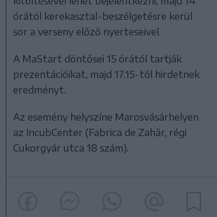
kitöltésével lehet bejelentkezni, majd 14
órától kerekasztal-beszélgetésre kerül
sor a verseny előző nyerteseivel.
A MaStart döntősei 15 órától tartják
prezentációikat, majd 17.15-től hirdetnek
eredményt.
Az esemény helyszíne Marosvásárhelyen
az IncubCenter (Fabrica de Zahăr, régi
Cukorgyár utca 18 szám).