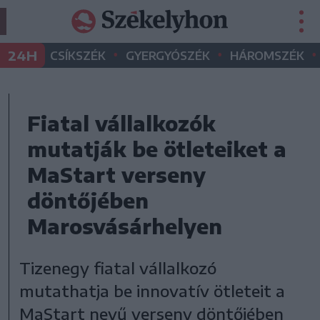
•
•
•
24H
CSÍKSZÉK
GYERGYÓSZÉK
HÁROMSZÉK
Fiatal vállalkozók
mutatják be ötleteiket a
MaStart verseny
döntőjében
Marosvásárhelyen
Tizenegy fiatal vállalkozó
mutathatja be innovatív ötleteit a
MaStart nevű verseny döntőjében