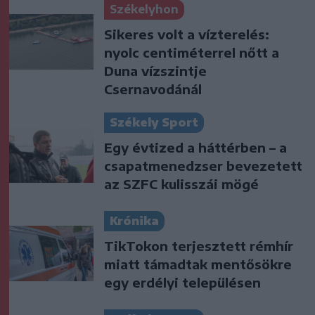
Székelyhon
Sikeres volt a vízterelés:
nyolc centiméterrel nőtt a
Duna vízszintje
Csernavodánál
Székely Sport
Egy évtized a háttérben – a
csapatmenedzser bevezetett
az SZFC kulisszái mögé
Krónika
TikTokon terjesztett rémhír
miatt támadtak mentősökre
egy erdélyi településen