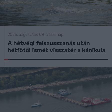
2026. augusztus 09., vasárnap
A hétvégi felszusszanás után
hétfőtől ismét visszatér a kánikula