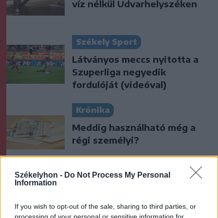
víz nélkül Udvarhelyszéken
Székely Sport
Látványos meccs nyitotta a
Szuperliga negyedik
fordulóját (videóval)
Krónika
Meddig használható még a
régi személyi?
Székelyhon -
Do Not Process My Personal
Székely Sport
Information
Kulcsjátékosok nélkül készül a
If you wish to opt-out of the sale, sharing to third parties, or
Farul az FK Csíkszereda ellen
processing of your personal or sensitive information for