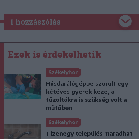
1 hozzászólás
Ezek is érdekelhetik
Székelyhon
Húsdarálógépbe szorult egy
kétéves gyerek keze, a
tűzoltókra is szükség volt a
műtőben
Székelyhon
Tizenegy település maradhat