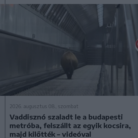
2026. augusztus 08., szombat
Vaddisznó szaladt le a budapesti
metróba, felszállt az egyik kocsira,
majd kilőtték – videóval