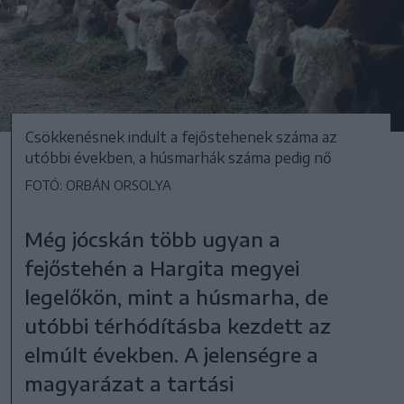
Csökkenésnek indult a fejőstehenek száma az
utóbbi években, a húsmarhák száma pedig nő
FOTÓ: ORBÁN ORSOLYA
Még jócskán több ugyan a
fejőstehén a Hargita megyei
legelőkön, mint a húsmarha, de
utóbbi térhódításba kezdett az
elmúlt években. A jelenségre a
magyarázat a tartási