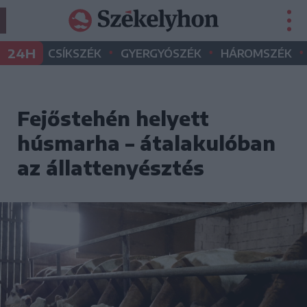
•
•
•
24H
CSÍKSZÉK
GYERGYÓSZÉK
HÁROMSZÉK
Fejőstehén helyett
húsmarha – átalakulóban
az állattenyésztés