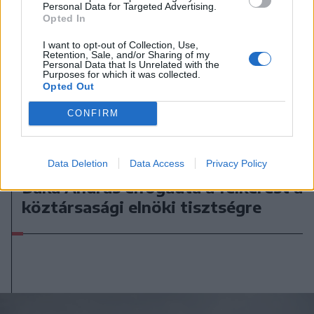
Personal Data for Targeted Advertising.
Opted In
I want to opt-out of Collection, Use,
Retention, Sale, and/or Sharing of my
Personal Data that Is Unrelated with the
Purposes for which it was collected.
Opted Out
CONFIRM
2026. augusztus 08., szombat
Data Deletion
Data Access
Privacy Policy
Baka András elfogadta a felkérést a
köztársasági elnöki tisztségre