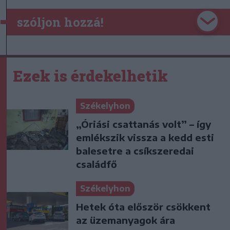
szóljon hozzá!
Ezek is érdekelhetik
Székelyhon
„Óriási csattanás volt” – így
emlékszik vissza a kedd esti
balesetre a csíkszeredai
családfő
Székelyhon
Hetek óta először csökkent
az üzemanyagok ára