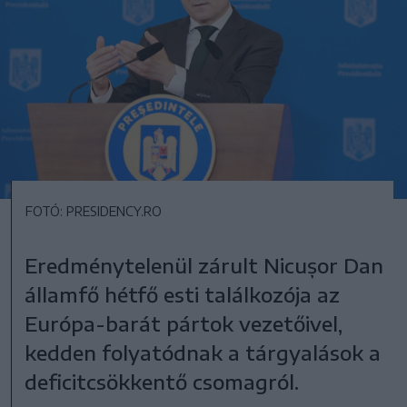
FOTÓ: PRESIDENCY.RO
Eredménytelenül zárult Nicușor Dan
államfő hétfő esti találkozója az
Európa-barát pártok vezetőivel,
kedden folyatódnak a tárgyalások a
deficitcsökkentő csomagról.