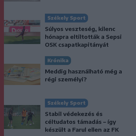
Székely Sport
Súlyos veszteség, kilenc
hónapra eltiltották a Sepsi
OSK csapatkapitányát
Krónika
Meddig használható még a
régi személyi?
Székely Sport
Stabil védekezés és
céltudatos támadás – így
készült a Farul ellen az FK