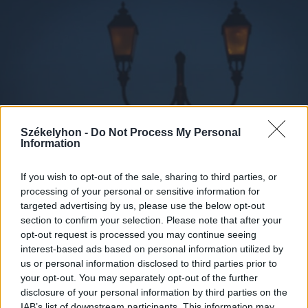
Székelyhon -
Do Not Process My Personal
Information
If you wish to opt-out of the sale, sharing to third parties, or
processing of your personal or sensitive information for
targeted advertising by us, please use the below opt-out
2026. augusztus 07., péntek
section to confirm your selection. Please note that after your
opt-out request is processed you may continue seeing
A közvilágításon spórol a
interest-based ads based on personal information utilized by
sepsiszentgyörgyi önkormányzat
us or personal information disclosed to third parties prior to
your opt-out. You may separately opt-out of the further
disclosure of your personal information by third parties on the
IAB’s list of downstream participants. This information may