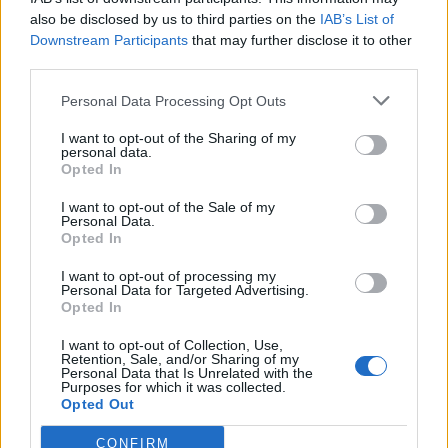
also be disclosed by us to third parties on the
IAB’s List of
Downstream Participants
that may further disclose it to other
third parties.
Personal Data Processing Opt Outs
I want to opt-out of the Sharing of my
personal data.
Opted In
I want to opt-out of the Sale of my
Personal Data.
Opted In
I want to opt-out of processing my
Personal Data for Targeted Advertising.
Opted In
2026. augusztus 07., péntek
I want to opt-out of Collection, Use,
Retention, Sale, and/or Sharing of my
Emberi sorsokat, érzelmeket
Personal Data that Is Unrelated with the
Purposes for which it was collected.
mutat be a Magyar Menyasszony
Opted Out
kiállítás
CONFIRM