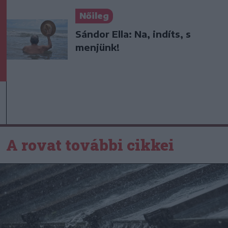
Nőileg
Sándor Ella: Na, indíts, s
menjünk!
A rovat további cikkei