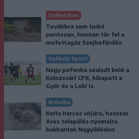
Székelyhon
Továbbra sem tudni
pontosan, honnan tör fel a
mofettagáz Szejkefürdőn
Székely Sport
Nagy pofonba szaladt belé a
Kolozsvári CFR, kikapott a
Győr és a Loki is
Krónika
Kelta harcos sírjára, hatezer
éves település nyomaira
bukkantak Nagyiklódon