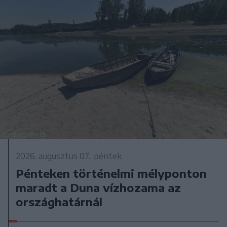
2026. augusztus 07., péntek
Pénteken történelmi mélyponton
maradt a Duna vízhozama az
országhatárnál