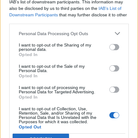
IAB’s list of downstream participants. This information may
Visszaküldte a parlamentnek
also be disclosed by us to third parties on the
IAB’s List of
Nicușor Dan a közel 900 medve
Downstream Participants
that may further disclose it to other
third parties.
kilövését lehetővé tevő törvényt
Personal Data Processing Opt Outs
I want to opt-out of the Sharing of my
personal data.
Opted In
I want to opt-out of the Sale of my
Personal Data.
Opted In
I want to opt-out of processing my
Personal Data for Targeted Advertising.
Opted In
I want to opt-out of Collection, Use,
Retention, Sale, and/or Sharing of my
Personal Data that Is Unrelated with the
Purposes for which it was collected.
Opted Out