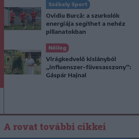
Székely Sport
Ovidiu Burcă: a szurkolók
energiája segíthet a nehéz
pillanatokban
Nőileg
Virágkedvelő kislányból
„influenszer-füvesasszony”:
Gáspár Hajnal
A rovat további cikkei