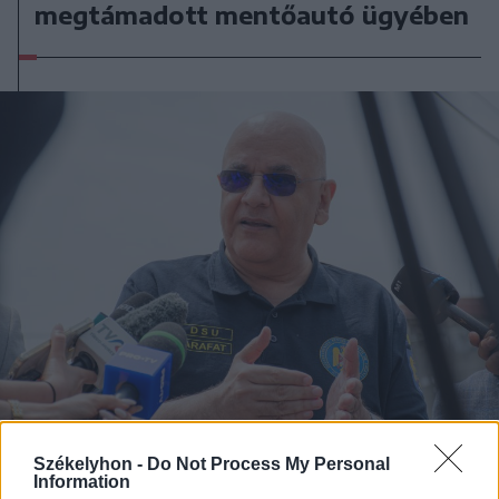
megtámadott mentőautó ügyében
2026. augusztus 09., vasárnap
Székelyhon -
Do Not Process My Personal
Information