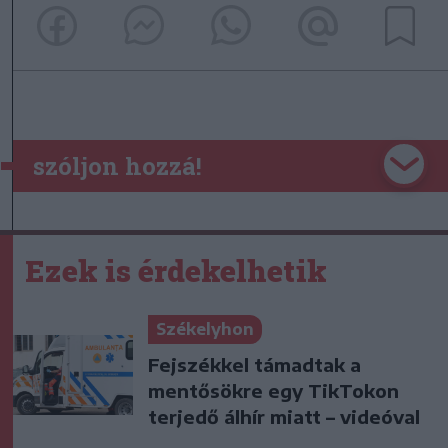
szóljon hozzá!
Ezek is érdekelhetik
Székelyhon
Fejszékkel támadtak a
mentősökre egy TikTokon
terjedő álhír miatt – videóval