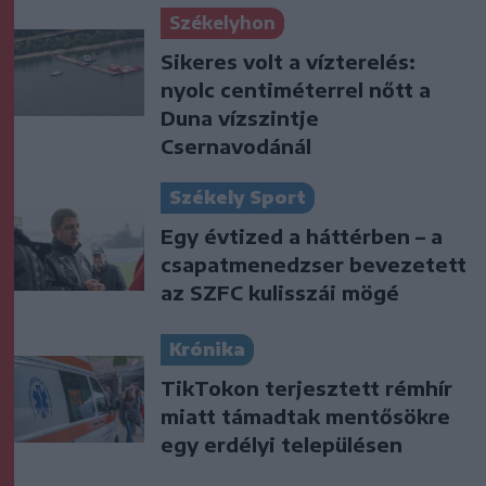
Székelyhon
Sikeres volt a vízterelés:
nyolc centiméterrel nőtt a
Duna vízszintje
Csernavodánál
Székely Sport
Egy évtized a háttérben – a
csapatmenedzser bevezetett
az SZFC kulisszái mögé
Krónika
TikTokon terjesztett rémhír
miatt támadtak mentősökre
egy erdélyi településen