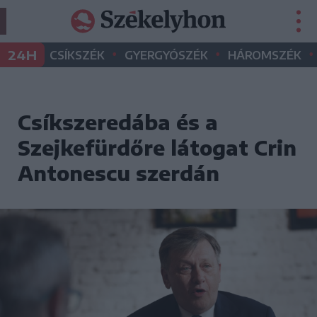
•
•
•
24H
CSÍKSZÉK
GYERGYÓSZÉK
HÁROMSZÉK
Csíkszeredába és a
Szejkefürdőre látogat Crin
Antonescu szerdán