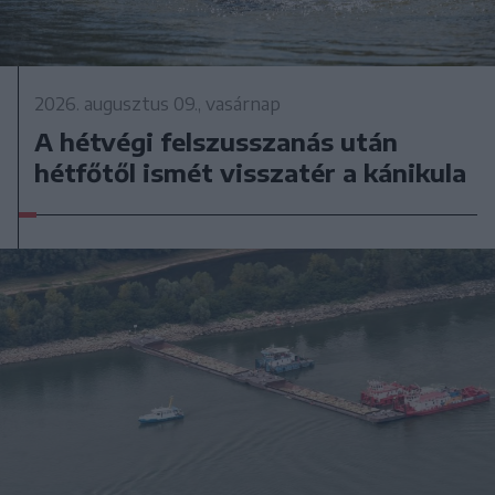
2026. augusztus 09., vasárnap
A hétvégi felszusszanás után
hétfőtől ismét visszatér a kánikula