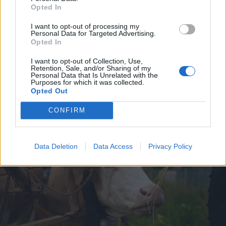
Fejszékkel támadtak a mentősökre
Opted In
egy TikTokon terjedő álhír miatt –
I want to opt-out of processing my
videóval
Personal Data for Targeted Advertising.
Opted In
I want to opt-out of Collection, Use,
Retention, Sale, and/or Sharing of my
Personal Data that Is Unrelated with the
Purposes for which it was collected.
Opted Out
CONFIRM
Data Deletion
Data Access
Privacy Policy