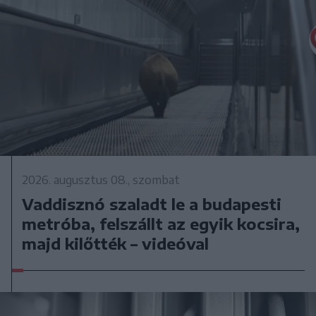
2026. augusztus 08., szombat
Vaddisznó szaladt le a budapesti
metróba, felszállt az egyik kocsira,
majd kilőtték – videóval