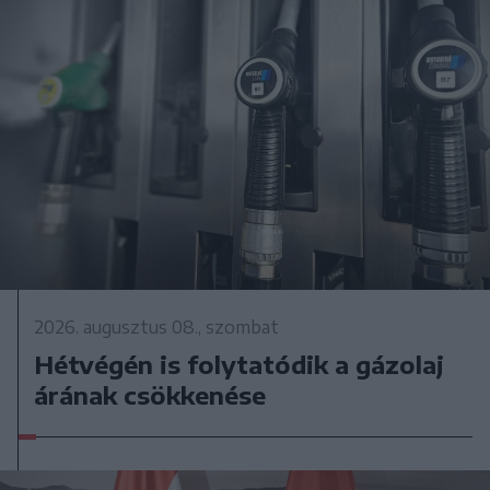
2026. augusztus 08., szombat
Hétvégén is folytatódik a gázolaj
árának csökkenése