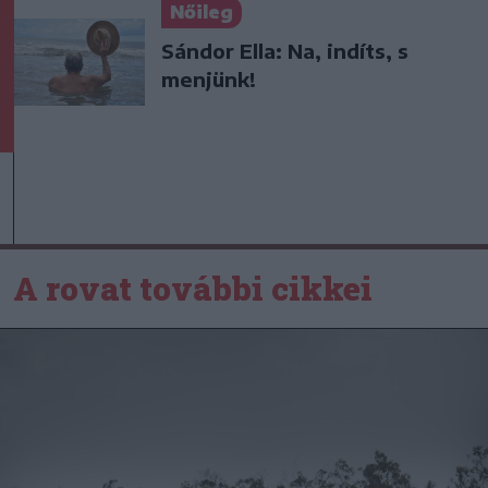
Nőileg
Sándor Ella: Na, indíts, s
menjünk!
A rovat további cikkei