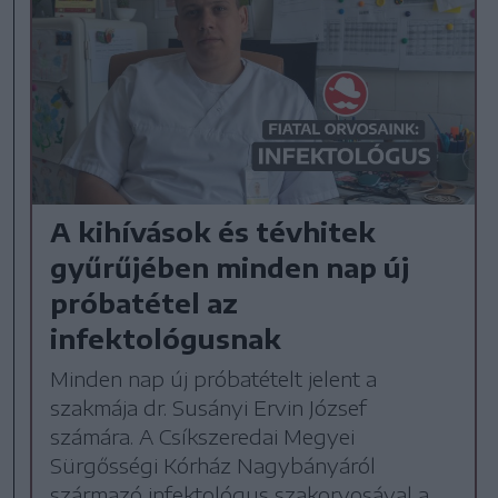
A kihívások és tévhitek
gyűrűjében minden nap új
próbatétel az
infektológusnak
Minden nap új próbatételt jelent a
szakmája dr. Susányi Ervin József
számára. A Csíkszeredai Megyei
Sürgősségi Kórház Nagybányáról
származó infektológus szakorvosával a