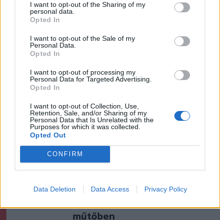
szóljon hozzá!
I want to opt-out of the Sharing of my
personal data.
Opted In
I want to opt-out of the Sale of my
Personal Data.
Ezek is érdekelhetik
Opted In
I want to opt-out of processing my
Personal Data for Targeted Advertising.
Székelyhon
Opted In
Visszaküldte a parlamentnek
I want to opt-out of Collection, Use,
Nicușor Dan a közel 900
Retention, Sale, and/or Sharing of my
Personal Data that Is Unrelated with the
medve kilövését lehetővé
Purposes for which it was collected.
Opted Out
tevő törvényt
CONFIRM
Székelyhon
Húsdarálógépbe szorult egy
kétéves gyerek keze, a
Data Deletion
Data Access
Privacy Policy
tűzoltókra is szükség volt a
műtőben