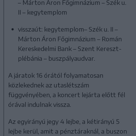
– Márton Áron Főgimnázium – Szék u.
II – kegytemplom
visszaút: kegytemplom– Szék u. II –
Márton Áron Főgimnázium – Román
Kereskedelmi Bank – Szent Kereszt-
plébánia – buszpályaudvar.
A járatok 16 órától folyamatosan
közlekednek az utaslétszám
függvényében, a koncert lejárta előtt fél
órával indulnak vissza.
Az egyirányú jegy 4 lejbe, a kétirányú 5
lejbe kerül, amit a pénztáraknál, a buszon