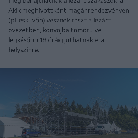
még behajthatnak a lezárt szakaszokra.
Akik meghívottként magánrendezvényen
(pl. esküvőn) vesznek részt a lezárt
övezetben, konvojba tömörülve
legkésőbb 18 óráig juthatnak el a
helyszínre.