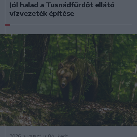
Jól halad a Tusnádfürdőt ellátó
vízvezeték építése
2026. augusztus 04., kedd