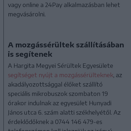
vagy online a 24Pay alkalmazásban lehet
megvásárolni.
A mozgássérültek szállításában
is segítenek
A Hargita Megyei Sérültek Egyesülete
segítséget nyújt a mozgássérülteknek
, az
akadályozottsággal élőket szállító
speciális mikrobuszok szombaton 19
órakor indulnak az egyesület Hunyadi
János utca 6. szám alatti székhelyétől. Az
érdeklődőknek a 0744 146 479-es
telefonszámon kell jelezniük ez irányú