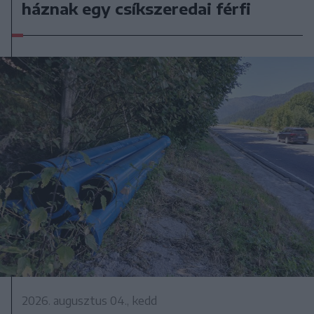
háznak egy csíkszeredai férfi
2026. augusztus 04., kedd