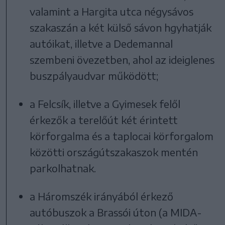
valamint a Hargita utca négysávos
szakaszán a két külső sávon hgyhatják
autóikat, illetve a Dedemannal
szembeni övezetben, ahol az ideiglenes
buszpályaudvar működött;
a Felcsík, illetve a Gyimesek felől
érkezők a terelőút két érintett
körforgalma és a taplocai körforgalom
közötti országútszakaszok mentén
parkolhatnak.
a Háromszék irányából érkező
autóbuszok a Brassói úton (a MIDA-