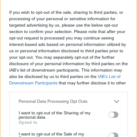
Székely Sport
If you wish to opt-out of the sale, sharing to third parties, or
Egy újonc jelentkezett, több
processing of your personal or sensitive information for
átsorolás a Csík körzeti
targeted advertising by us, please use the below opt-out
focibajnokság új idényében
section to confirm your selection. Please note that after your
opt-out request is processed you may continue seeing
interest-based ads based on personal information utilized by
Nőileg
us or personal information disclosed to third parties prior to
Sándor Ella: Na, indíts, s
your opt-out. You may separately opt-out of the further
disclosure of your personal information by third parties on the
menjünk!
IAB’s list of downstream participants. This information may
also be disclosed by us to third parties on the
IAB’s List of
Downstream Participants
that may further disclose it to other
third parties.
Personal Data Processing Opt Outs
I want to opt-out of the Sharing of my
personal data.
A rovat további cikkei
Opted In
I want to opt-out of the Sale of my