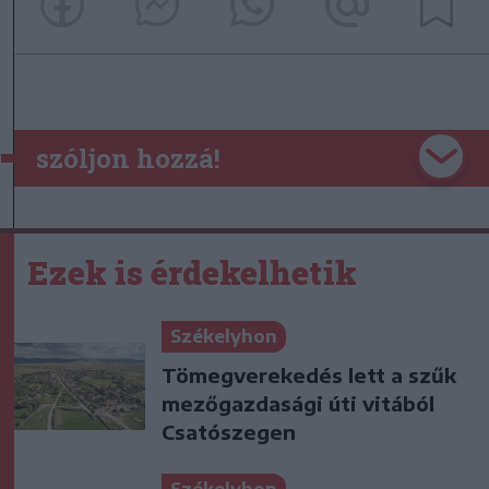
szóljon hozzá!
Ezek is érdekelhetik
Székelyhon
Tömegverekedés lett a szűk
mezőgazdasági úti vitából
Csatószegen