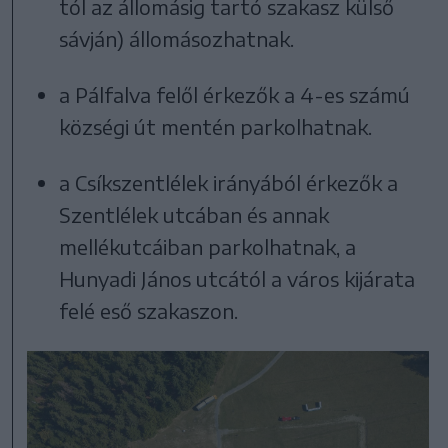
tól az állomásig tartó szakasz külső
sávján) állomásozhatnak.
a Pálfalva felől érkezők a 4-es számú
községi út mentén parkolhatnak.
a Csíkszentlélek irányából érkezők a
Szentlélek utcában és annak
mellékutcáiban parkolhatnak, a
Hunyadi János utcától a város kijárata
felé eső szakaszon.