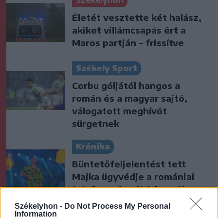
Székelyhon
Életét vesztette két halász,
akiket villámcsapás ért a
Maros partján – frissítve
Székely Sport
Corbu góljától hangos a
román és a magyar sajtó,
válogatott meghívót
sürgetnek
Krónika
Büntetőfeljelentést tett
Majka ügyvédje a romániai
telefonszámról érkezett
fenyegetés miatt
Székelyhon -
Do Not Process My Personal
Information