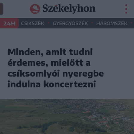
•
•
•
24H
CSÍKSZÉK
GYERGYÓSZÉK
HÁROMSZÉK
Minden, amit tudni
érdemes, mielőtt a
csíksomlyói nyeregbe
indulna koncertezni