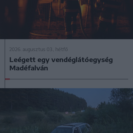
2026. augusztus 03., hétfő
Leégett egy vendéglátóegység
Madéfalván