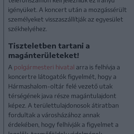
igényüket. A koncert után a mozgássérült
személyeket visszaszállítják az egyesület
székhelyéhez.
Tiszteletben tartani a
magánterületeket!
A
polgármesteri hivatal
arra is felhívja a
koncertre látogatók figyelmét, hogy a
Hármashalom-oltár felé vezető utak
térségének java része magántulajdont
képez. A területtulajdonosok átiratban
fordultak a városházához annak
érdekében, hogy felhívják a figyelmet a
legelők, termőföldek védelmének