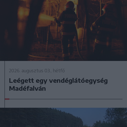
2026. augusztus 03., hétfő
Leégett egy vendéglátóegység
Madéfalván