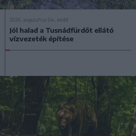
2026. augusztus 04., kedd
Jól halad a Tusnádfürdőt ellátó
vízvezeték építése