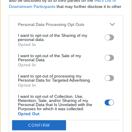
also be disclosed by us to third parties on the
IAB’s List of
A rovat további cikkei
Downstream Participants
that may further disclose it to other
third parties.
Personal Data Processing Opt Outs
I want to opt-out of the Sharing of my
personal data.
Opted In
I want to opt-out of the Sale of my
Personal Data.
Opted In
I want to opt-out of processing my
Personal Data for Targeted Advertising.
Opted In
I want to opt-out of Collection, Use,
Retention, Sale, and/or Sharing of my
Personal Data that Is Unrelated with the
Purposes for which it was collected.
Opted Out
2026. augusztus 07., péntek
Újabb víz- és szennyvízhálózatok
CONFIRM