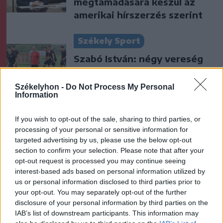
megtámadására készül az
amerikai hírszerzés szerint
Székely Sport
Szabó István: négy vereség
után egyre nehezebb, de
jönni fognak a jó eredmények
Székelyhon -
Do Not Process My Personal
Information
Nőileg
If you wish to opt-out of the sale, sharing to third parties, or
B. Máthé Zsuzsa: Az élet
processing of your personal or sensitive information for
„doktoriját” végeztem el az
targeted advertising by us, please use the below opt-out
section to confirm your selection. Please note that after your
epilepsziámmal
opt-out request is processed you may continue seeing
interest-based ads based on personal information utilized by
us or personal information disclosed to third parties prior to
your opt-out. You may separately opt-out of the further
disclosure of your personal information by third parties on the
IAB’s list of downstream participants. This information may