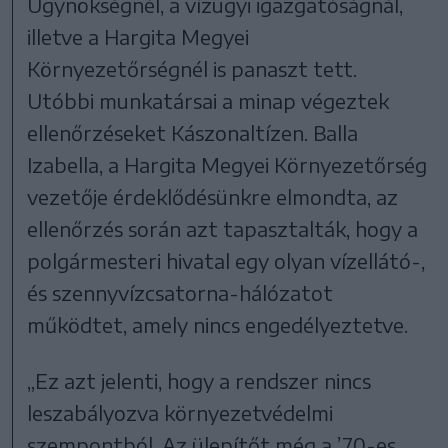
Ügynökségnél, a vízügyi igazgatóságnál,
illetve a Hargita Megyei
Környezetőrségnél is panaszt tett.
Utóbbi munkatársai a minap végeztek
ellenőrzéseket Kászonaltízen. Balla
Izabella, a Hargita Megyei Környezetőrség
vezetője érdeklődésünkre elmondta, az
ellenőrzés során azt tapasztalták, hogy a
polgármesteri hivatal egy olyan vízellátó-,
és szennyvízcsatorna-hálózatot
működtet, amely nincs engedélyeztetve.
„Ez azt jelenti, hogy a rendszer nincs
leszabályozva környezetvédelmi
szempontból. Az ülepítőt még a ’70-es,