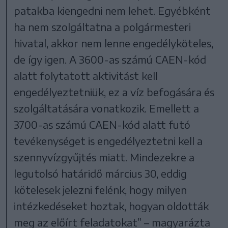
patakba kiengedni nem lehet. Egyébként
ha nem szolgáltatna a polgármesteri
hivatal, akkor nem lenne engedélyköteles,
de így igen. A 3600-as számú CAEN-kód
alatt folytatott aktivitást kell
engedélyeztetniük, ez a víz befogására és
szolgáltatására vonatkozik. Emellett a
3700-as számú CAEN-kód alatt futó
tevékenységet is engedélyeztetni kell a
szennyvízgyűjtés miatt. Mindezekre a
legutolsó határidő március 30, eddig
kötelesek jelezni felénk, hogy milyen
intézkedéseket hoztak, hogyan oldották
meg az előírt feladatokat” – magyarázta