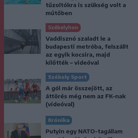
tűzoltókra is szükség volt a
műtőben
Székelyhon
Vaddisznó szaladt le a
budapesti metróba, felszállt
az egyik kocsira, majd
kilőtték – videóval
Székely Sport
A gól már összejött, az
áttörés még nem az FK-nak
(videóval)
Krónika
Putyin egy NATO-tagállam